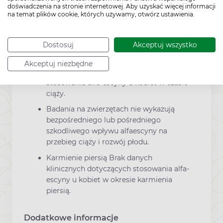
względu na brak wystarczających danych
doświadczenia na stronie internetowej. Aby uzyskać więcej informacji
potwierdzających bezpieczeństwo stosowania
na temat plików cookie, których używamy, otwórz ustawienia.
w tej grupie wiekowej.
Aescin w ciąży
Dostosuj
Akceptuj wszystko
Akceptuj niezbędne
Brak danych klinicznych dotyczących
stosowania alfa-escyny u kobiet w czasie
ciąży.
Badania na zwierzętach nie wykazują
bezpośredniego lub pośredniego
szkodliwego wpływu alfaescyny na
przebieg ciąży i rozwój płodu.
Karmienie piersią Brak danych
klinicznych dotyczących stosowania alfa-
escyny u kobiet w okresie karmienia
piersią.
Dodatkowe informacje