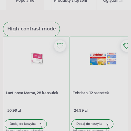
Popularne
Produkty z tej serii
Oglądali także
High-contrast mode
Lactinova Mama, 28 kapsułek
Febrisan, 12 saszetek
50,99 zł
24,99 zł
Dodaj do koszyka
Dodaj do koszyka
Podana cena jest ceną maksymalną
Podana cena jest ceną maksymalną