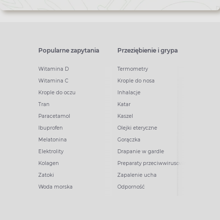
Popularne zapytania
Przeziębienie i grypa
Witamina D
Termometry
Witamina C
Krople do nosa
Krople do oczu
Inhalacje
Tran
Katar
Paracetamol
Kaszel
Ibuprofen
Olejki eteryczne
Melatonina
Gorączka
Elektrolity
Drapanie w gardle
Kolagen
Preparaty przeciwwirusowe
Zatoki
Zapalenie ucha
Woda morska
Odporność