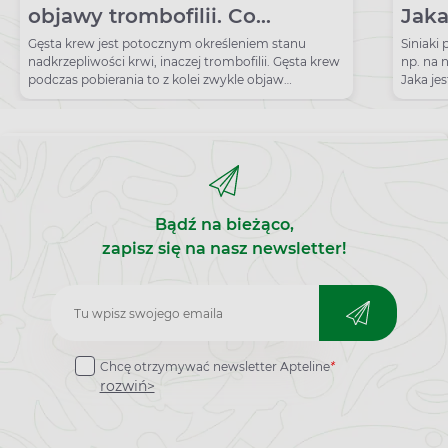
objawy trombofilii. Co
Jaka
zagęszcza krew?
sini
Gęsta krew jest potocznym określeniem stanu
Siniaki 
nadkrzepliwości krwi, inaczej trombofilii. Gęsta krew
np. na 
podczas pobierania to z kolei zwykle objaw
Jaka jes
odwodnienia.
Bądź na bieżąco,
zapisz się na nasz newsletter!
Zapisz
do
Chcę otrzymywać newsletter Apteline
*
newslettera
rozwiń>