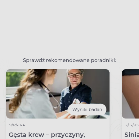
Sprawdź rekomendowane poradniki:
Wyniki badań
31/12/2024
17/02/20
Gęsta krew – przyczyny,
Sini