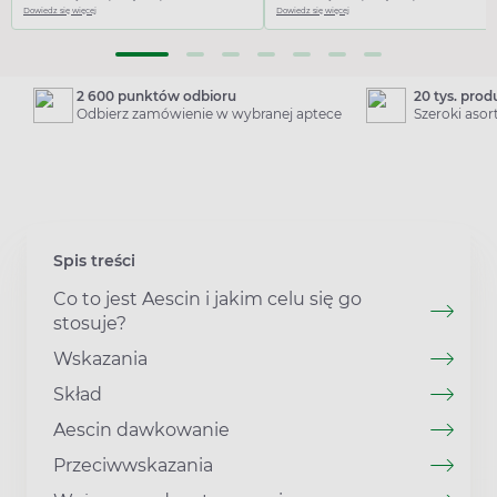
Dowiedz się więcej
Dowiedz się więcej
2 600 punktów odbioru
20 tys. pro
Odbierz zamówienie w wybranej aptece
Szeroki aso
Spis treści
Co to jest Aescin i jakim celu się go
stosuje?
Wskazania
Skład
Aescin dawkowanie
Przeciwwskazania