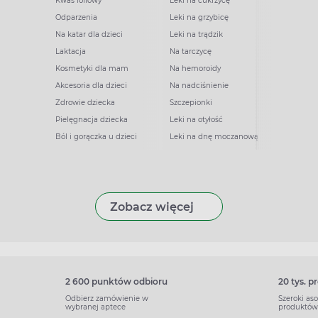
Kwas foliowy
Leki na cukrzycę
Odparzenia
Leki na grzybicę
Na katar dla dzieci
Leki na trądzik
Laktacja
Na tarczycę
Kosmetyki dla mam
Na hemoroidy
Akcesoria dla dzieci
Na nadciśnienie
Zdrowie dziecka
Szczepionki
Pielęgnacja dziecka
Leki na otyłość
Ból i gorączka u dzieci
Leki na dnę moczanową
Zobacz więcej
2 600 punktów odbioru
20 tys. 
Odbierz zamówienie w
Szeroki as
wybranej aptece
produktów