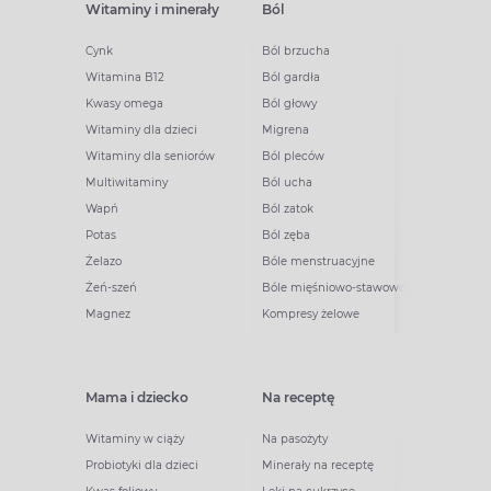
Witaminy i minerały
Ból
Cynk
Ból brzucha
Witamina B12
Ból gardła
Kwasy omega
Ból głowy
Witaminy dla dzieci
Migrena
Witaminy dla seniorów
Ból pleców
Multiwitaminy
Ból ucha
Wapń
Ból zatok
Potas
Ból zęba
Żelazo
Bóle menstruacyjne
Żeń-szeń
Bóle mięśniowo-stawowe
Magnez
Kompresy żelowe
Mama i dziecko
Na receptę
Witaminy w ciąży
Na pasożyty
Probiotyki dla dzieci
Minerały na receptę