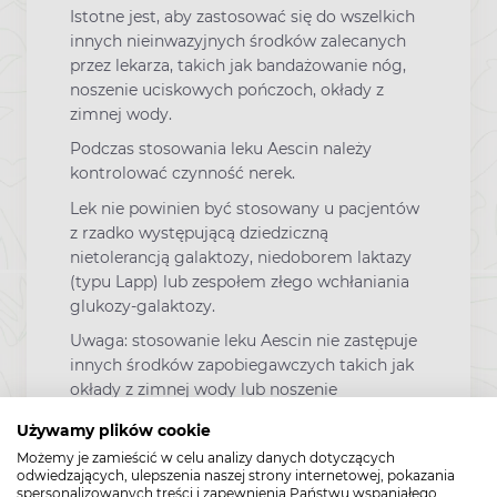
Istotne jest, aby zastosować się do wszelkich
innych nieinwazyjnych środków zalecanych
przez lekarza, takich jak bandażowanie nóg,
noszenie uciskowych pończoch, okłady z
zimnej wody.
Podczas stosowania leku Aescin należy
kontrolować czynność nerek.
Lek nie powinien być stosowany u pacjentów
z rzadko występującą dziedziczną
nietolerancją galaktozy, niedoborem laktazy
(typu Lapp) lub zespołem złego wchłaniania
glukozy-galaktozy.
Uwaga: stosowanie leku Aescin nie zastępuje
innych środków zapobiegawczych takich jak
okłady z zimnej wody lub noszenie
uciskowych pończoch.
Używamy plików cookie
Dzieci i młodzież Nie zaleca się stosowania
Możemy je zamieścić w celu analizy danych dotyczących
leku u dzieci i młodzieży poniżej 18 lat ze
odwiedzających, ulepszenia naszej strony internetowej, pokazania
spersonalizowanych treści i zapewnienia Państwu wspaniałego