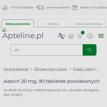
20 000 produktów
Darmowa dostawa
Wysyłka w 24 godziny
Katalog produktów
Poradnik
Serwis Świat Zdrowia
sztuk
Strona główna
Zdrowe nogi i stopy
Żylaki i obrzęki nóg
Aescin 20 mg, 90 tabletek powlekanych
produkt leczniczy nierefundowany otc, produkt dostępny
bez recepty