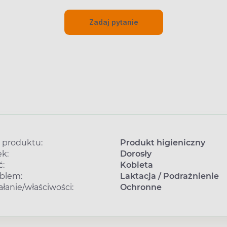
Zadaj pytanie
 produktu:
Produkt higieniczny
k:
Dorosły
ć:
Kobieta
blem:
Laktacja
/
Podrażnienie
ałanie/właściwości:
Ochronne