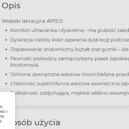
Opis
Wkładki laktacyjne APTEO:
Komfort: ultracienka i dyskretna – ma grubość zale
Dyskrecja: cielisty kolor zapewnia dyskrecję podcza
Dopasowanie: anatomiczny kształt oraz gumki – idea
Pewność: podwójny, samoprzylepny pasek zapobieg
biustonosza.
Ochrona: zewnętrzna warstwa chroni bieliznę prze
Chłonność: superchłonna warstwa wewnętrzna zape
Delikatność: oddychające, miękkie włókno wewnętr
h,
ści i
ej.
Sposób użycia
y,