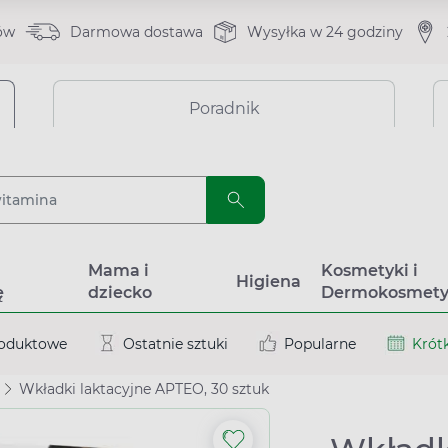
ów
Darmowa dostawa
Wysyłka w 24 godziny
Poradnik
a
Mama i
Kosmetyki i
Higiena
ę
dziecko
Dermokosmety
roduktowe
Ostatnie sztuki
Popularne
Krótk
Wkładki laktacyjne APTEO, 30 sztuk