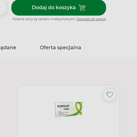
+
Dodaj do koszyka
Dodaj do koszyka Wkładki lakt
Podane ceny są cenami maksymalnymi.
Dowiedz się więcej
lądane
Oferta specjalna