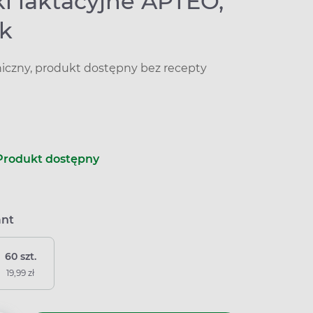
i laktacyjne APTEO,
uk
niczny, produkt dostępny bez recepty
Produkt dostępny
ant
60 szt.
19,99 zł