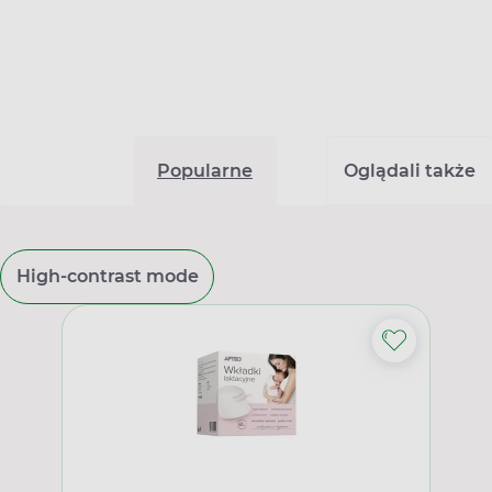
Popularne
Oglądali także
High-contrast mode