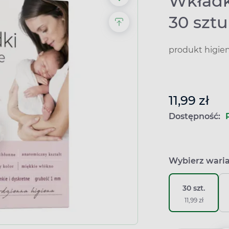
Wkładk
30 szt
produkt higie
11,99 zł
Dostępność:
Wybierz wari
30 szt.
11,99 zł