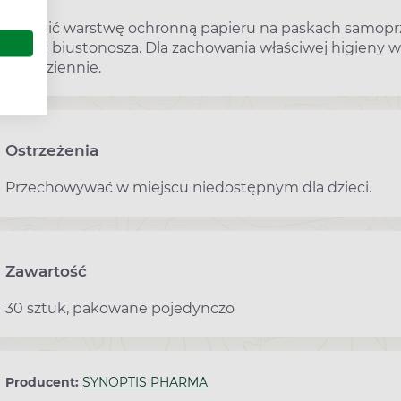
Odkleić warstwę ochronną papieru na paskach samoprz
części biustonosza. Dla zachowania właściwej higieny
razy dziennie.
Ostrzeżenia
Przechowywać w miejscu niedostępnym dla dzieci.
Zawartość
30 sztuk, pakowane pojedynczo
Producent:
SYNOPTIS PHARMA