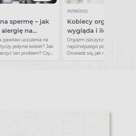
30/08/2022
na spermę – jak
Kobiecy orgazm – jak
alergię na
wygląda i ile trwa? R
artnera?
orgazmów
 zjawisko uczulenia na
Orgazm (szczytowanie) to chwil
tyczy jedynie kobiet? Jak
najsilniejszego podniecenia sek
leczyć ten problem? Czy
Dowiedz się, jak rozpoznać orgaz
ne nasienie jest możliwa?
trwa i jakie są rodzaje orgazmów