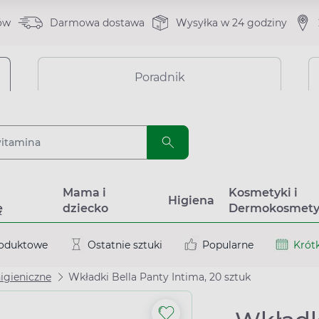
ów
Darmowa dostawa
Wysyłka w 24 godziny
Poradnik
a
Mama i
Kosmetyki i
Higiena
ę
dziecko
Dermokosmety
roduktowe
Ostatnie sztuki
Popularne
Krótk
higieniczne
Wkładki Bella Panty Intima, 20 sztuk