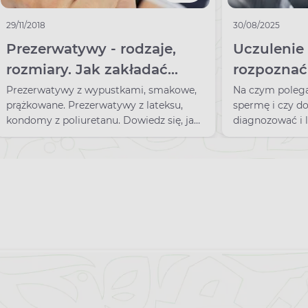
29/11/2018
30/08/2025
Prezerwatywy - rodzaje,
Uczulenie 
rozmiary. Jak zakładać
rozpoznać 
kondom?
nasienie p
Prezerwatywy z wypustkami, smakowe,
Na czym polega
prążkowane. Prezerwatywy z lateksu,
spermę i czy do
kondomy z poliuretanu. Dowiedz się, jak
diagnozować i 
dobrać rodzaj i rozmiar prezerwatywy.
alergia na włas