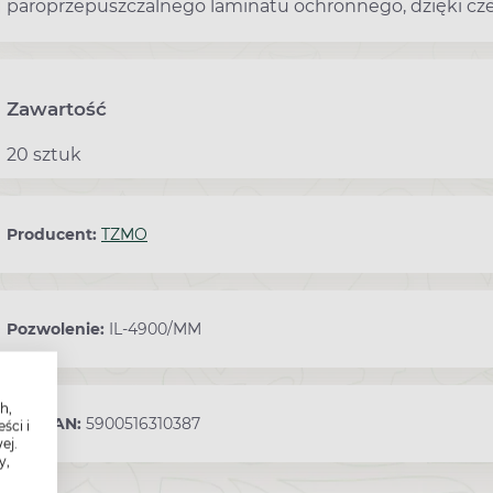
paroprzepuszczalnego laminatu ochronnego, dzięki cz
Zawartość
20 sztuk
Producent:
TZMO
Pozwolenie:
IL-4900/MM
h,
Kod EAN:
5900516310387
ści i
ej.
y,