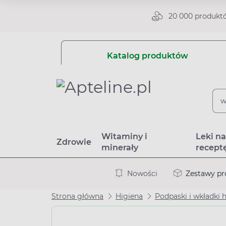
20 000 produkt
Katalog produktów
Witaminy i
Leki n
Zdrowie
minerały
recept
Nowości
Zestawy p
Strona główna
Higiena
Podpaski i wkładki 