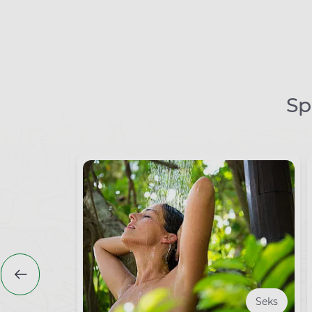
Sp
Seks