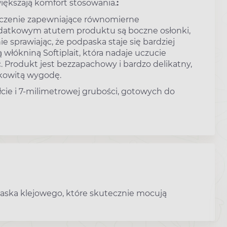
iększają komfort stosowania.
:
oczenie zapewniające równomierne
Dodatkowym atutem produktu są boczne osłonki,
 sprawiając, że podpaska staje się bardziej
 włókniną Softiplait, która nadaje uczucie
 Produkt jest bezzapachowy i bardzo delikatny,
łkowitą wygodę.
cie i 7-milimetrowej grubości, gotowych do
ska klejowego, które skutecznie mocują