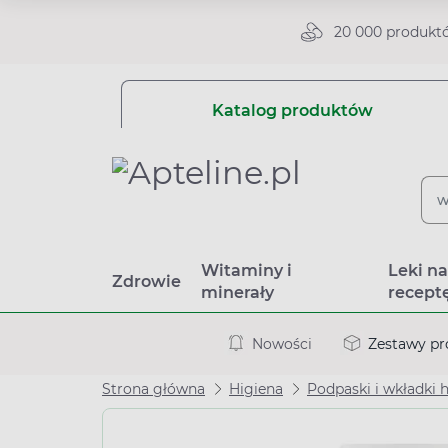
20 000 produkt
Katalog produktów
Witaminy i
Leki n
Zdrowie
minerały
recept
Nowości
Zestawy p
Strona główna
Higiena
Podpaski i wkładki 