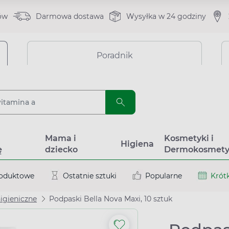
ów
Darmowa dostawa
Wysyłka w 24 godziny
Poradnik
a
Mama i
Kosmetyki i
Higiena
ę
dziecko
Dermokosmety
roduktowe
Ostatnie sztuki
Popularne
Krótk
higieniczne
Podpaski Bella Nova Maxi, 10 sztuk