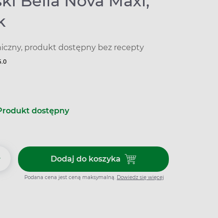
ki Bella Nova Maxi,
k
niczny, produkt dostępny bez recepty
5.0
Produkt dostępny
+
Dodaj do koszyka
Dodaj do koszyka Podpaski Bell
Podana cena jest ceną maksymalną.
Dowiedz się więcej