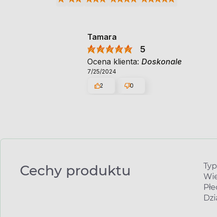
Tamara
5
Ocena klienta:
Doskonale
7/25/2024
2
0
Typ
Cechy produktu
Wie
Płe
Dzi