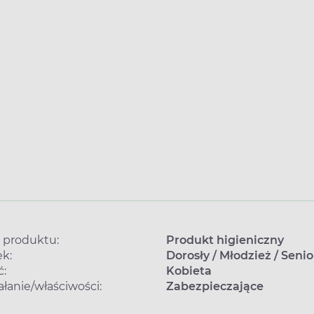
 produktu:
Produkt higieniczny
k:
Dorosły
/
Młodzież
/
Senio
ć:
Kobieta
ałanie/właściwości:
Zabezpieczające