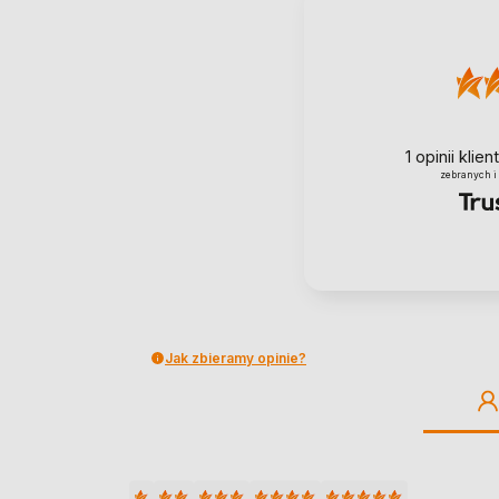
1
opinii klie
zebranych i
Jak zbieramy opinie?