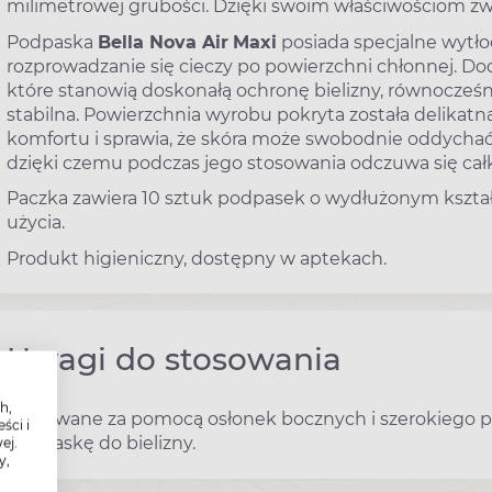
milimetrowej grubości. Dzięki swoim właściwościom zw
Podpaska
Bella Nova Air
Maxi
posiada specjalne wytł
rozprowadzanie się cieczy po powierzchni chłonnej. 
które stanowią doskonałą ochronę bielizny, równocześnie
stabilna. Powierzchnia wyrobu pokryta została delikatną
komfortu i sprawia, że skóra może swobodnie oddychać.
dzięki czemu podczas jego stosowania odczuwa się ca
Paczka zawiera 10 sztuk podpasek o wydłużonym kształ
użycia.
Produkt higieniczny, dostępny w aptekach.
Uwagi do stosowania
h,
Mocowane za pomocą osłonek bocznych i szerokiego pa
ści i
podpaskę do bielizny.
ej.
y,