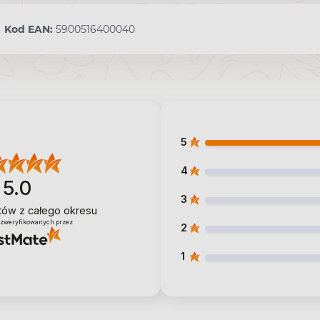
Kod EAN:
5900516400040
5
4
5.0
3
ntów
z całego okresu
 zweryfikowanych przez
2
1