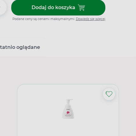
+
Dodaj do koszyka
Dodaj do koszyka Bella Cotton,
Podane ceny są cenami maksymalnymi.
Dowiedz się więcej
tatnio oglądane