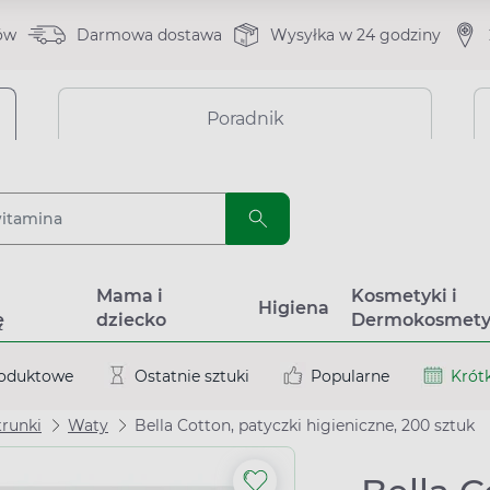
ów
Darmowa dostawa
Wysyłka w 24 godziny
Poradnik
a
Mama i
Kosmetyki i
Higiena
ę
dziecko
Dermokosmety
roduktowe
Ostatnie sztuki
Popularne
Krótk
runki
Waty
Bella Cotton, patyczki higieniczne, 200 sztuk