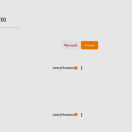
(0)
Wyczyść
Szukaj
zweryfikowano
zweryfikowano