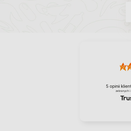
5
opinii klie
zebranych i