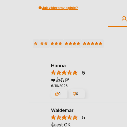
Jak zbieramy opinie?
Hanna
5
❤️👍️💪💯
6/16/2026
0
0
Waldemar
5
👍️jest OK