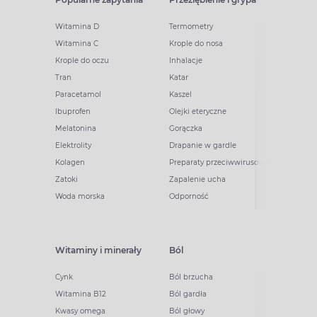
Witamina D
Termometry
Witamina C
Krople do nosa
Krople do oczu
Inhalacje
Tran
Katar
Paracetamol
Kaszel
Ibuprofen
Olejki eteryczne
Melatonina
Gorączka
Elektrolity
Drapanie w gardle
Kolagen
Preparaty przeciwwirusowe
Zatoki
Zapalenie ucha
Woda morska
Odporność
Witaminy i minerały
Ból
Cynk
Ból brzucha
Witamina B12
Ból gardła
Kwasy omega
Ból głowy