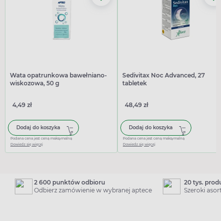
Wata opatrunkowa bawełniano-
Sedivitax Noc Advanced, 27
wiskozowa, 50 g
tabletek
4,49 zł
48,49 zł
Dodaj do koszyka
Dodaj do koszyka
Podana cena jest ceną maksymalną
Podana cena jest ceną maksymalną
Dowiedz się więcej
Dowiedz się więcej
2 600 punktów odbioru
20 tys. pro
Odbierz zamówienie w wybranej aptece
Szeroki aso