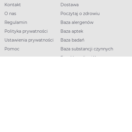
Kontakt
Dostawa
O nas
Poczytaj o zdrowiu
Regulamin
Baza alergenów
Polityka prywatności
Baza aptek
Ustawienia prywatności
Baza badań
Pomoc
Baza substancji czynnych
Encyklopedia ziół
Kalendarz ciąży
Kalkulatory
Pytanie do farmaceuty
Skontaktuj się z nami
+48 800 800 600
Dni robocze 8:00-18:00
Napisz do nas
Dni robocze 8:00-18:00