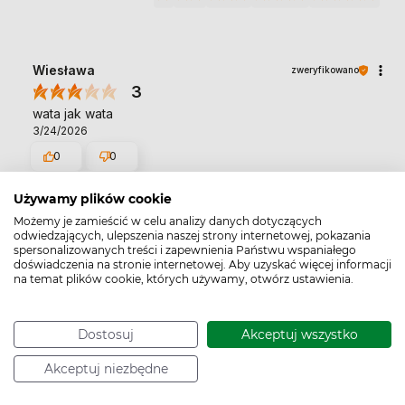
Wiesława
zweryfikowano
3
wata jak wata
3/24/2026
0
0
Używamy plików cookie
Ryszard
zweryfikowano
Możemy je zamieścić w celu analizy danych dotyczących
5
odwiedzających, ulepszenia naszej strony internetowej, pokazania
spersonalizowanych treści i zapewnienia Państwu wspaniałego
żona z tej waty jest bardzo zadowolona.
doświadczenia na stronie internetowej. Aby uzyskać więcej informacji
1/7/2025
na temat plików cookie, których używamy, otwórz ustawienia.
0
0
Dostosuj
Akceptuj wszystko
Agnieszka
zweryfikowano
Akceptuj niezbędne
5
bardzo wydajna