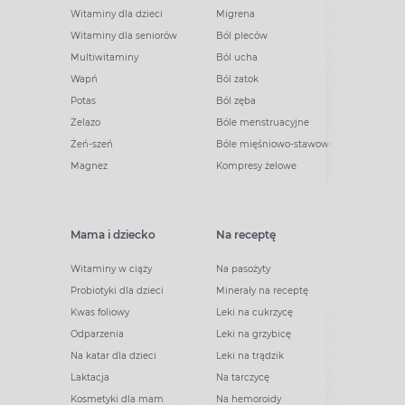
Witaminy dla dzieci
Migrena
Witaminy dla seniorów
Ból pleców
Multiwitaminy
Ból ucha
Wapń
Ból zatok
Potas
Ból zęba
Żelazo
Bóle menstruacyjne
Żeń-szeń
Bóle mięśniowo-stawowe
Magnez
Kompresy żelowe
Mama i dziecko
Na receptę
Witaminy w ciąży
Na pasożyty
Probiotyki dla dzieci
Minerały na receptę
Kwas foliowy
Leki na cukrzycę
Odparzenia
Leki na grzybicę
Na katar dla dzieci
Leki na trądzik
Laktacja
Na tarczycę
Kosmetyki dla mam
Na hemoroidy