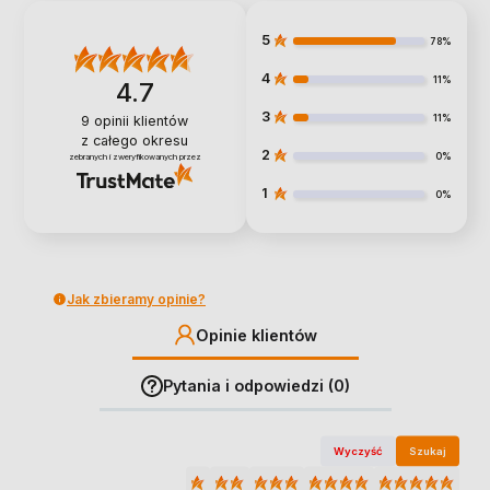
5
78%
4
11%
4.7
3
11%
9
opinii klientów
z całego okresu
2
0%
zebranych i zweryfikowanych przez
1
0%
Jak zbieramy opinie?
Opinie klientów
Pytania i odpowiedzi (0)
Wyczyść
Szukaj