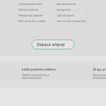
Akcesoria dla dzieci
Na nadciśnienie
Zdrowie dziecka
Szczepionki
Pielęgnacja dziecka
Leki na otyłość
Ból i gorączka u dzieci
Leki na dnę moczanową
Zobacz więcej
2 600 punktów odbioru
20 tys. 
Odbierz zamówienie w
Szeroki as
wybranej aptece
produktów