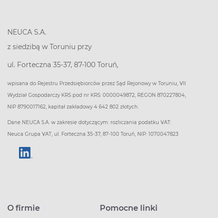
NEUCA S.A.
z siedzibą w Toruniu przy
ul. Forteczna 35-37, 87-100 Toruń,
wpisana do Rejestru Przedsiębiorców przez Sąd Rejonowy w Toruniu, VII
Wydział Gospodarczy KRS pod nr KRS: 0000049872, REGON 870227804,
NIP 8790017162, kapitał zakładowy 4 642 802 złotych.
Dane NEUCA S.A. w zakresie dotyczącym: rozliczania podatku VAT:
Neuca Grupa VAT, ul. Forteczna 35-37, 87-100 Toruń, NIP: 1070047823
O firmie
Pomocne linki