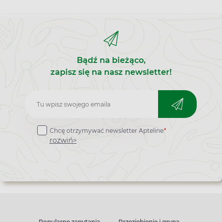
Bądź na bieżąco,
zapisz się na nasz newsletter!
Zapisz
do
Chcę otrzymywać newsletter Apteline
*
newslettera
rozwiń>
Popularne zapytania
Przeziębienie i grypa