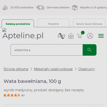
20 000 produktów
Darmowa dostawa
Wysyłka w 24 godziny
Katalog produktów
Poradnik
Serwis Świat Zdrowia
sztuk
Strona główna
Materiały opatrunkowe
Opatrunki
Wa
Wata bawełniana, 100 g
wyrób medyczny, produkt dostępny bez recepty
4.7