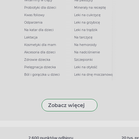
Witaminy w ciąży
Na pasożyty
Probiotyki dla dzieci
Minerały na receptę
Kwas foliowy
Leki na cukrzycę
Odparzenia
Leki na grzybicę
Na katar dla dzieci
Leki na trądzik
Laktacja
Na tarczycę
Kosmetyki dla mam
Na hemoroidy
Akcesoria dla dzieci
Na nadciśnienie
Zdrowie dziecka
Szczepionki
Pielęgnacja dziecka
Leki na otyłość
Ból i gorączka u dzieci
Leki na dnę moczanową
Zobacz więcej
2 600 punktów odbioru
20 tys. 