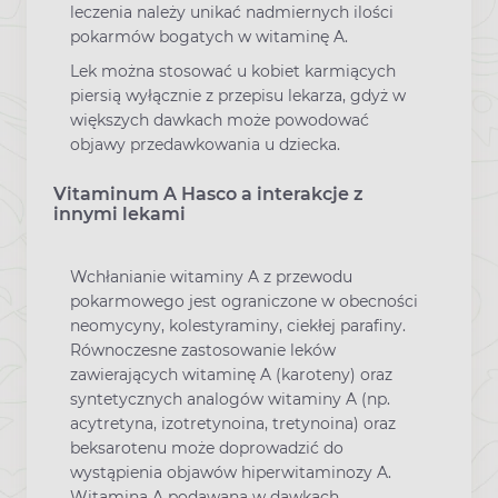
leczenia należy unikać nadmiernych ilości
pokarmów bogatych w witaminę A.
Lek można stosować u kobiet karmiących
piersią wyłącznie z przepisu lekarza, gdyż w
większych dawkach może powodować
objawy przedawkowania u dziecka.
Vitaminum A Hasco a interakcje z
innymi lekami
Wchłanianie witaminy A z przewodu
pokarmowego jest ograniczone w obecności
neomycyny, kolestyraminy, ciekłej parafiny.
Równoczesne zastosowanie leków
zawierających witaminę A (karoteny) oraz
syntetycznych analogów witaminy A (np.
acytretyna, izotretynoina, tretynoina) oraz
beksarotenu może doprowadzić do
wystąpienia objawów hiperwitaminozy A.
Witamina A podawana w dawkach