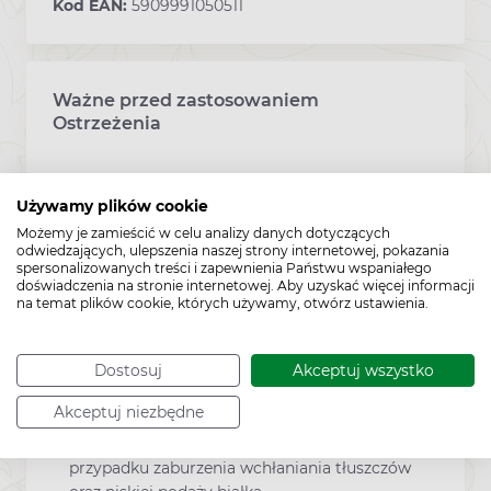
Kod EAN:
5909991050511
Ważne przed zastosowaniem
Ostrzeżenia
Zachować szczególną ostrożność stosując lek
Używamy plików cookie
Vitaminum A Hasco:
Możemy je zamieścić w celu analizy danych dotyczących
u osób ze schorzeniami wątroby
odwiedzających, ulepszenia naszej strony internetowej, pokazania
(marskość wątroby, wirusowe zapalenie
spersonalizowanych treści i zapewnienia Państwu wspaniałego
doświadczenia na stronie internetowej. Aby uzyskać więcej informacji
wątroby);
na temat plików cookie, których używamy, otwórz ustawienia.
w przypadku jednoczesnego podawania
innych leków zawierających witaminę A
Dostosuj
Akceptuj wszystko
ze względu na możliwość jej
przedawkowania.
Akceptuj niezbędne
Wchłanianie witaminy A jest zmniejszone w
przypadku zaburzenia wchłaniania tłuszczów