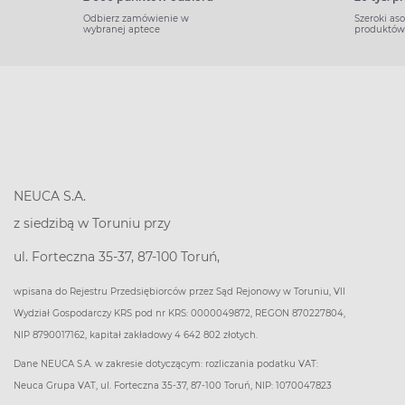
Odbierz zamówienie w
Szeroki as
wybranej aptece
produktów
NEUCA S.A.
z siedzibą w Toruniu przy
ul. Forteczna 35-37, 87-100 Toruń,
wpisana do Rejestru Przedsiębiorców przez Sąd Rejonowy w Toruniu, VII
Wydział Gospodarczy KRS pod nr KRS: 0000049872, REGON 870227804,
NIP 8790017162, kapitał zakładowy 4 642 802 złotych.
Dane NEUCA S.A. w zakresie dotyczącym: rozliczania podatku VAT:
Neuca Grupa VAT, ul. Forteczna 35-37, 87-100 Toruń, NIP: 1070047823