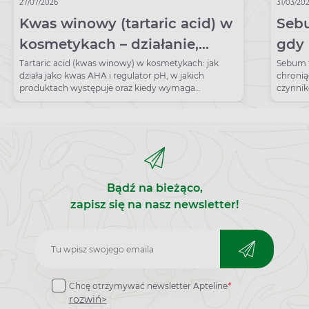
27/07/2026
31/03/20
Kwas winowy (tartaric acid) w
Sebu
kosmetykach – działanie,
gdy 
właściwości, zastosowanie
nad
Tartaric acid (kwas winowy) w kosmetykach: jak
Sebum t
działa jako kwas AHA i regulator pH, w jakich
chronią
produktach występuje oraz kiedy wymaga
czynni
ostrożności?
Bądź na bieżąco,
zapisz się na nasz newsletter!
Zapisz
do
Chcę otrzymywać newsletter Apteline
*
newslettera
rozwiń>