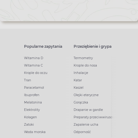
Popularne zapytania
Przeziębienie i grypa
Witamina D
Termometry
Witamina C
Krople do nosa
Krople do oczu
Inhalacje
Tran
Katar
Paracetamol
Kaszel
Ibuprofen
Olejki eteryczne
Melatonina
Gorączka
Elektrolity
Drapanie w gardle
Kolagen
Preparaty przeciwwirusowe
Zatoki
Zapalenie ucha
Woda morska
Odporność