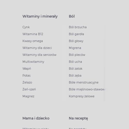
Witaminy i minerały
Ból
Cynk
Ból brzucha
Witamina B12
Ból gardła
Kwasy omega
Ból głowy
Witaminy dla dzieci
Migrena
Witaminy dla seniorów
Ból pleców
Multiwitaminy
Ból ucha
Wapń
Ból zatok
Potas
Ból zęba
Żelazo
Bóle menstruacyjne
Żeń-szeń
Bóle mięśniowo-stawowe
Magnez
Kompresy żelowe
Mama i dziecko
Na receptę