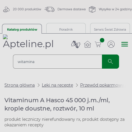
20 000 produktów
Darmowa dostawa
Wysyłka w 24 godziny
Katalog produktów
Poradnik
Serwis Świat Zdrowia
sztuk
Strona główna
Leki na receptę
Przewód pokarmowy i m
Vitaminum A Hasco 45 000 j.m./ml,
krople doustne, roztwór, 10 ml
produkt leczniczy nierefundowany rx, produkt dostępny za
okazaniem recepty