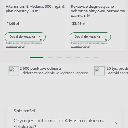
Vitaminum E Medana, 300 mg/ml,
Rękawice diagnostyczne i
płyn doustny, 10 ml
ochronne nitrylowe, bezpudrowe
czarne, r. M
11,49 zł
33,49 zł
Dodaj do koszyka
Dodaj do koszyka
Podana cena jest ceną maksymalną
Podana cena jest ceną maksymalną
Dowiedz się więcej
Dowiedz się więcej
2 600 punktów odbioru
20 tys. pro
Odbierz zamówienie w wybranej aptece
Szeroki aso
Spis treści
Czym jest Vitaminum A Hasco i jakie ma
działenie?