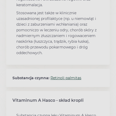
keratomalacja.
Stosowana jest także w klinicznie
uzasadnionej profilaktyce (np. u niemowląt i
dzieci z zaburzeniami wchłaniania) oraz
pomocniczo w leczeniu odry, chorób skóry z
nadmiernym złuszczaniem i rogowaceniem
naskórka (łuszczyca, trądzik, rybia łuska),
chorób przewodu pokarmowego i dróg
oddechowych.
Substancja czynna:
Retinoli palmitas
Vitaminum A Hasco - skład kropli
Substancją czynną leku Vitaminum A Hasco