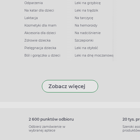
Odparzenia
Leki na grzybicę
Na katar dla dzieci
Leki na trądzik
Laktacja
Na tarczycę
Kosmetyki dla mam
Na hemoroidy
Akcesoria dla dzieci
Na nadciśnienie
Zdrowie dziecka
Szczepionki
Pielęgnacja dziecka
Leki na otyłość
Ból i gorączka u dzieci
Leki na dnę moczanową
Zobacz więcej
2 600 punktów odbioru
20 tys. 
Odbierz zamówienie w
Szeroki as
wybranej aptece
produktów