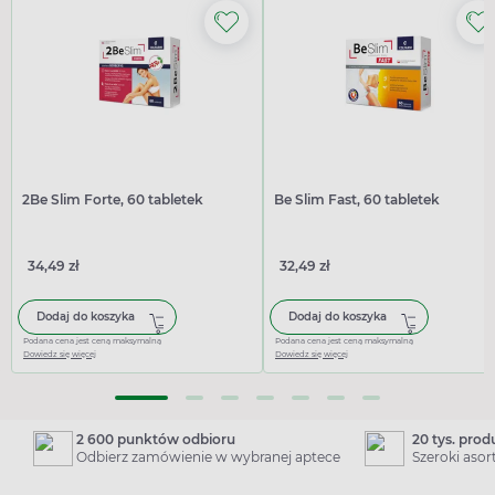
2Be Slim Forte, 60 tabletek
Be Slim Fast, 60 tabletek
34,49 zł
32,49 zł
Dodaj do koszyka
Dodaj do koszyka
Podana cena jest ceną maksymalną
Podana cena jest ceną maksymalną
Dowiedz się więcej
Dowiedz się więcej
2 600 punktów odbioru
20 tys. pro
Odbierz zamówienie w wybranej aptece
Szeroki aso