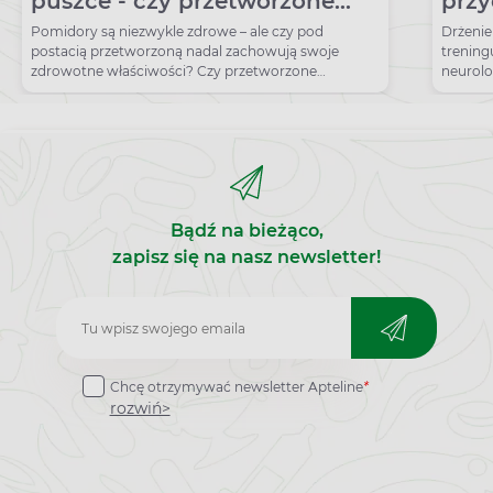
puszce - czy przetworzone
przy
pomidory nadal są zdrowe?
bez 
Pomidory są niezwykle zdrowe – ale czy pod
Drżenie
postacią przetworzoną nadal zachowują swoje
trening
zdrowotne właściwości? Czy przetworzone
neurolo
pomidory nadal są zdrowe?
alkohol
Bądź na bieżąco,
zapisz się na nasz newsletter!
Zapisz
do
Chcę otrzymywać newsletter Apteline
*
newslettera
rozwiń>