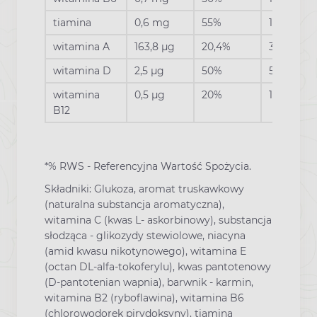
tiamina
0,6 mg
55%
1,2 mg
witamina A
163,8 µg
20,4%
327,6 µg
witamina D
2,5 µg
50%
5 µg
witamina
0,5 µg
20%
1 µg
B12
*% RWS - Referencyjna Wartość Spożycia.
Składniki: Glukoza, aromat truskawkowy
(naturalna substancja aromatyczna),
witamina C (kwas L- askorbinowy), substancja
słodząca - glikozydy stewiolowe, niacyna
(amid kwasu nikotynowego), witamina E
(octan DL-alfa-tokoferylu), kwas pantotenowy
(D-pantotenian wapnia), barwnik - karmin,
witamina B2 (ryboflawina), witamina B6
(chlorowodorek pirydoksyny), tiamina