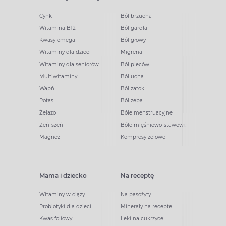
Cynk
Ból brzucha
Witamina B12
Ból gardła
Kwasy omega
Ból głowy
Witaminy dla dzieci
Migrena
Witaminy dla seniorów
Ból pleców
Multiwitaminy
Ból ucha
Wapń
Ból zatok
Potas
Ból zęba
Żelazo
Bóle menstruacyjne
Żeń-szeń
Bóle mięśniowo-stawowe
Magnez
Kompresy żelowe
Mama i dziecko
Na receptę
Witaminy w ciąży
Na pasożyty
Probiotyki dla dzieci
Minerały na receptę
Kwas foliowy
Leki na cukrzycę