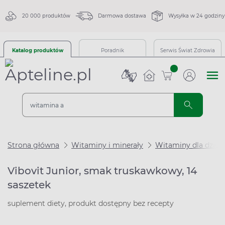
20 000 produktów
Darmowa dostawa
Wysyłka w 24 godziny
Katalog produktów
Poradnik
Serwis Świat Zdrowia
sztuk
Strona główna
Witaminy i minerały
Witaminy dla dzieci
Vibovit Junior, smak truskawkowy, 14
saszetek
suplement diety, produkt dostępny bez recepty