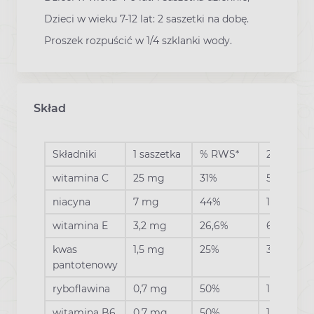
Dzieci w wieku 7-12 lat: 2 saszetki na dobę.
Proszek rozpuścić w 1/4 szklanki wody.
Skład
Składniki
1 saszetka
% RWS*
2 saszetki
witamina C
25 mg
31%
50 mg
niacyna
7 mg
44%
14 mg
witamina E
3,2 mg
26,6%
6,4 mg
kwas
1,5 mg
25%
3 mg
pantotenowy
ryboflawina
0,7 mg
50%
1,4 mg
witamina B6
0,7 mg
50%
1,4 mg