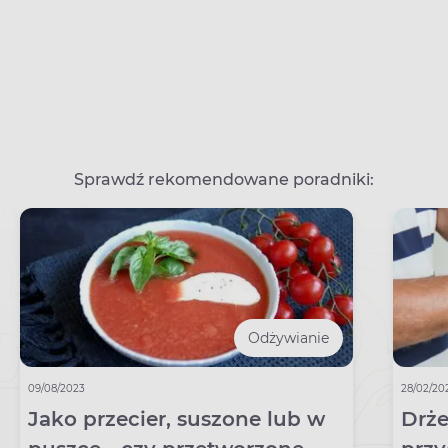
Sprawdź rekomendowane poradniki:
Odżywianie
09/08/2023
28/02/20
Jako przecier, suszone lub w
Drże