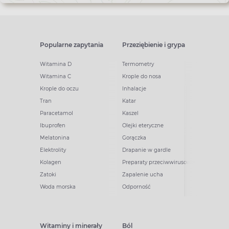
Popularne zapytania
Przeziębienie i grypa
Witamina D
Termometry
Witamina C
Krople do nosa
Krople do oczu
Inhalacje
Tran
Katar
Paracetamol
Kaszel
Ibuprofen
Olejki eteryczne
Melatonina
Gorączka
Elektrolity
Drapanie w gardle
Kolagen
Preparaty przeciwwirusowe
Zatoki
Zapalenie ucha
Woda morska
Odporność
Witaminy i minerały
Ból