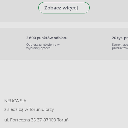
Zobacz więcej
2 600 punktów odbioru
20 tys. 
Odbierz zamówienie w
Szeroki as
wybranej aptece
produktów
NEUCA S.A.
z siedzibą w Toruniu przy
ul. Forteczna 35-37, 87-100 Toruń,