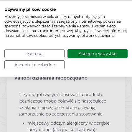
Dodatkowe informacje
Używamy plików cookie
Możemy je zamieścić w celu analizy danych dotyczących
odwiedzających, ulepszenia naszej strony internetowej, pokazania
To jest lek. Dla bezpieczeństwa stosuj
spersonalizowanych treści i zapewnienia Państwu wspaniałego
doświadczenia na stronie internetowej. Aby uzyskać więcej informacji
go zgodnie z ulotką dołączoną do
na temat plików cookie, których używamy, otwórz ustawienia.
opakowania. Nie przekraczaj
maksymalnej dawki leku. W przypadku
wątpliwości skonsultuj się z lekarzem
Dostosuj
Akceptuj wszystko
lub farmaceutą.
Akceptuj niezbędne
Validol działania niepożądane
Przy długotrwałym stosowaniu produktu
leczniczego mogą pojawić się następujące
działania niepożądane, które ustępują
samorzutnie po zaprzestaniu stosowania:
miejscowy odczyn alergiczny w obrębie
jamy ustnej (alergia kontaktowa);