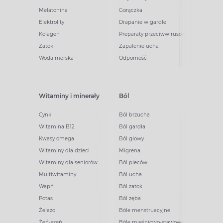
Melatonina
Gorączka
Elektrolity
Drapanie w gardle
Kolagen
Preparaty przeciwwirusowe
Zatoki
Zapalenie ucha
Woda morska
Odporność
Witaminy i minerały
Ból
Cynk
Ból brzucha
Witamina B12
Ból gardła
Kwasy omega
Ból głowy
Witaminy dla dzieci
Migrena
Witaminy dla seniorów
Ból pleców
Multiwitaminy
Ból ucha
Wapń
Ból zatok
Potas
Ból zęba
Żelazo
Bóle menstruacyjne
Żeń-szeń
Bóle mięśniowo-stawowe