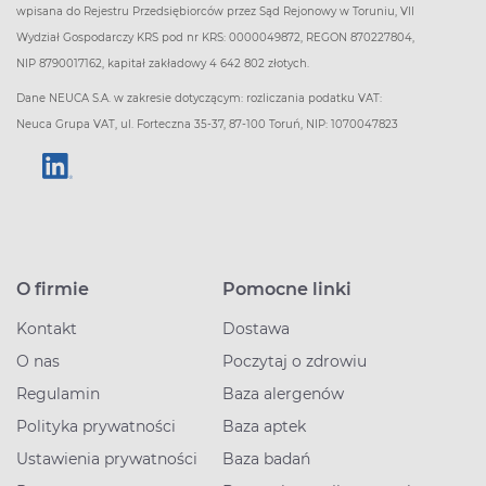
wpisana do Rejestru Przedsiębiorców przez Sąd Rejonowy w Toruniu, VII
Wydział Gospodarczy KRS pod nr KRS: 0000049872, REGON 870227804,
NIP 8790017162, kapitał zakładowy 4 642 802 złotych.
Dane NEUCA S.A. w zakresie dotyczącym: rozliczania podatku VAT:
Neuca Grupa VAT, ul. Forteczna 35-37, 87-100 Toruń, NIP: 1070047823
O firmie
Pomocne linki
Kontakt
Dostawa
O nas
Poczytaj o zdrowiu
Regulamin
Baza alergenów
Polityka prywatności
Baza aptek
Ustawienia prywatności
Baza badań