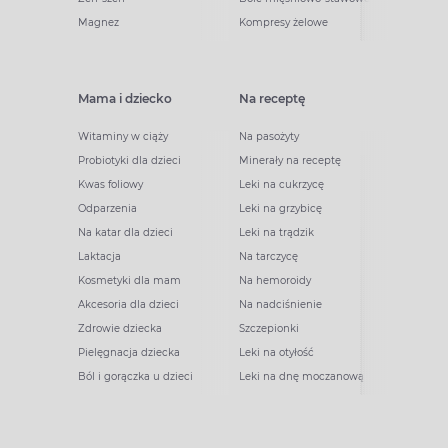
Magnez
Kompresy żelowe
Mama i dziecko
Na receptę
Witaminy w ciąży
Na pasożyty
Probiotyki dla dzieci
Minerały na receptę
Kwas foliowy
Leki na cukrzycę
Odparzenia
Leki na grzybicę
Na katar dla dzieci
Leki na trądzik
Laktacja
Na tarczycę
Kosmetyki dla mam
Na hemoroidy
Akcesoria dla dzieci
Na nadciśnienie
Zdrowie dziecka
Szczepionki
Pielęgnacja dziecka
Leki na otyłość
Ból i gorączka u dzieci
Leki na dnę moczanową