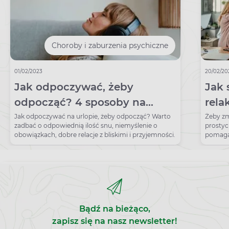
Choroby i zaburzenia psychiczne
01/02/2023
20/02/20
Jak odpoczywać, żeby
Jak 
odpocząć? 4 sposoby na
rela
skuteczny wypoczynek
uspo
Jak odpoczywać na urlopie, żeby odpocząć? Warto
Żeby zm
zadbać o odpowiednią ilość snu, niemyślenie o
prosty
obowiązkach, dobre relacje z bliskimi i przyjemności.
pomagaj
Bądź na bieżąco,
zapisz się na nasz newsletter!