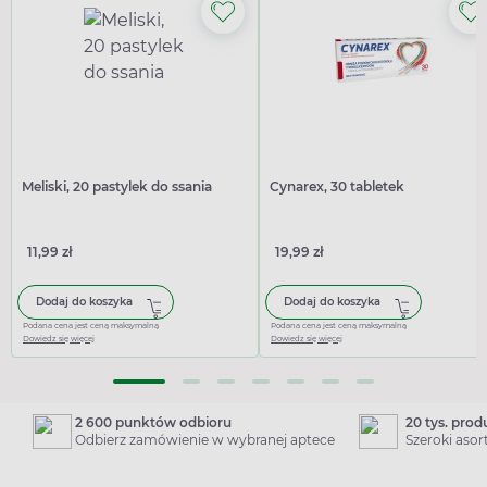
Meliski, 20 pastylek do ssania
Cynarex, 30 tabletek
11,99 zł
19,99 zł
Dodaj do koszyka
Dodaj do koszyka
Podana cena jest ceną maksymalną
Podana cena jest ceną maksymalną
Dowiedz się więcej
Dowiedz się więcej
2 600 punktów odbioru
20 tys. pro
Odbierz zamówienie w wybranej aptece
Szeroki aso