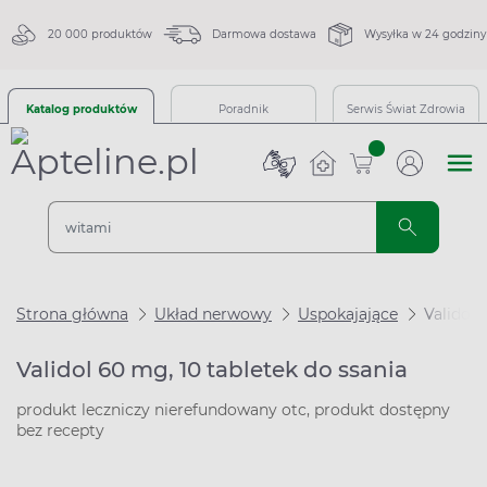
20 000 produktów
Darmowa dostawa
Wysyłka w 24 godziny
Katalog produktów
Poradnik
Serwis Świat Zdrowia
sztuk
Strona główna
Układ nerwowy
Uspokajające
Validol 
Validol 60 mg, 10 tabletek do ssania
produkt leczniczy nierefundowany otc, produkt dostępny
bez recepty