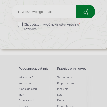
Zapisz
do
Chcę otrzymywać newsletter Apteline
*
newslettera
rozwiń>
Popularne zapytania
Przeziębienie i grypa
Witamina D
Termometry
Witamina C
Krople do nosa
Krople do oczu
Inhalacje
Tran
Katar
Paracetamol
Kaszel
Ibuprofen
Olejki eteryczne