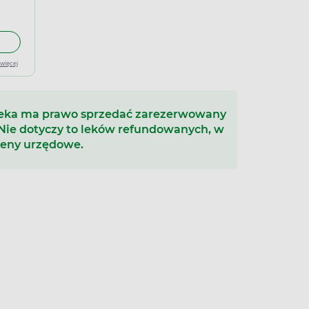
łek miękkich
 do koszyka Validol 60 mg, 10 tabletek do ssania
 więcej
teka ma prawo sprzedać zarezerwowany
 Nie dotyczy to leków refundowanych, w
ceny urzędowe.