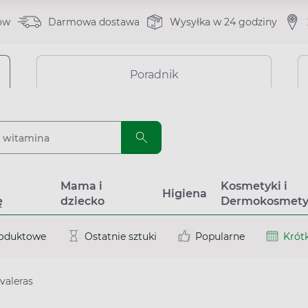
ów
Darmowa dostawa
Wysyłka w 24 godziny
Poradnik
a
Mama i
Kosmetyki i
Higiena
ę
dziecko
Dermokosmety
roduktowe
Ostatnie sztuki
Popularne
Krótk
valeras