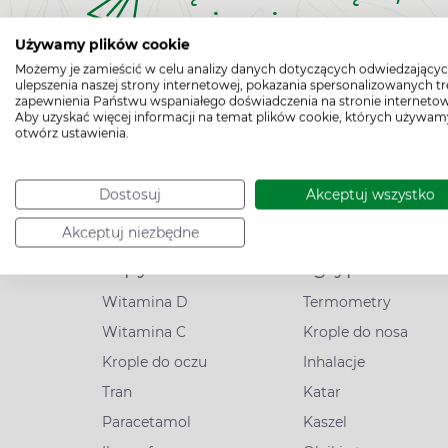
zapisz się na nasz n
Używamy plików cookie
Możemy je zamieścić w celu analizy danych dotyczących odwiedzającyc
ulepszenia naszej strony internetowej, pokazania spersonalizowanych tre
zapewnienia Państwu wspaniałego doświadczenia na stronie internetow
Aby uzyskać więcej informacji na temat plików cookie, których używam
otwórz ustawienia.
Dostosuj
Akceptuj wszystko
Akceptuj niezbędne
Popularne
Przeziębienie
zapytania
i grypa
Witamina D
Termometry
Witamina C
Krople do nosa
Krople do oczu
Inhalacje
Tran
Katar
Paracetamol
Kaszel