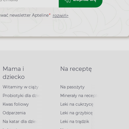
*
wać newsletter Apteline
rozwiń>
ra
Mama i
Na receptę
dziecko
Witaminy w ciąży
Na pasożyty
Probiotyki dla dzieci
Minerały na receptę
Kwas foliowy
Leki na cukrzycę
Odparzenia
Leki na grzybicę
Na katar dla dzieci
Leki na trądzik