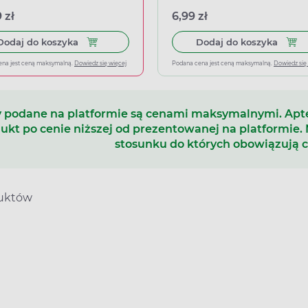
 zł
6,99 zł
Dodaj do koszyka Ibuprom Max Sprint, 40 kapsu
Dodaj
Dodaj do koszyka
Dodaj do koszyka
ena jest ceną maksymalną.
Dowiedz się więcej
Podana cena jest ceną maksymalną.
Dowiedz się
 podane na platformie są cenami maksymalnymi. Ap
ukt po cenie niższej od prezentowanej na platformie.
stosunku do których obowiązują 
duktów