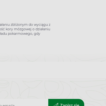
iałaniu zbliżonym do wyciągu z
ność kory mózgowej o działaniu
układu pokarmowego, gdy
Zapisz się