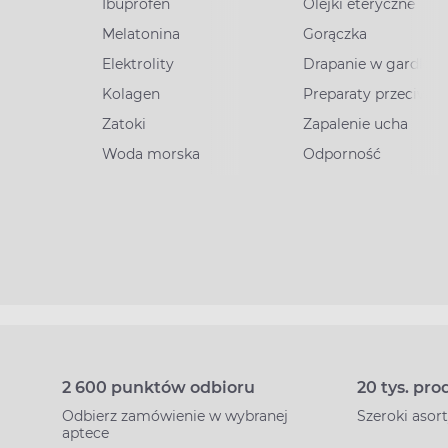
Ibuprofen
Olejki eteryczne
Melatonina
Gorączka
Elektrolity
Drapanie w gardle
Kolagen
Preparaty przeciww
Zatoki
Zapalenie ucha
Woda morska
Odporność
2 600 punktów odbioru
20 tys. pr
Odbierz zamówienie w wybranej
Szeroki aso
aptece