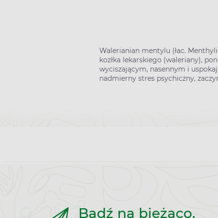
Walerianian mentylu (łac. Menthyli
kozłka lekarskiego (waleriany), po
wyciszającym, nasennym i uspokaj
nadmierny stres psychiczny, zac
Bądź na bieżąco,