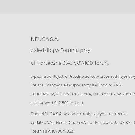
NEUCA S.A.
z siedzibą w Toruniu przy
ul. Forteczna 35-37, 87-100 Toruń,
wpisana do Rejestru Przedsiębiorców przez Sąd Rejonow
Toruniu, VII Wydział Gospodarczy KRS pod nr KRS:
0000049872, REGON 870227804, NIP 8790017162, kapitał
zakładowy 4 642 802 złotych.
Dane NEUCA S.A. w zakresie dotyczącym: rozliczania
podatku VAT: Neuca Grupa VAT, ul. Forteczna 35-37, 87-1
Toruń, NIP: 1070047823