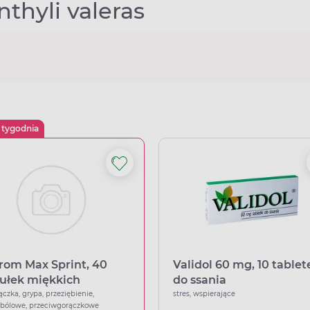
thyli valeras
 tygodnia
rom Max Sprint, 40
Validol 60 mg, 10 tablet
ułek miękkich
do ssania
ączka, grypa, przeziębienie,
stres, wspierające
wbólowe, przeciwgorączkowe