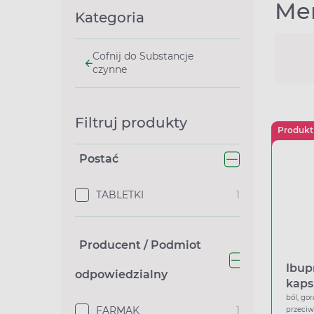
Men
Kategoria
Cofnij do Substancje
czynne
Filtruj produkty
Produkt
Postać
TABLETKI
1
Producent / Podmiot
Ibup
odpowiedzialny
kaps
ból, gor
FARMAK
1
przeci