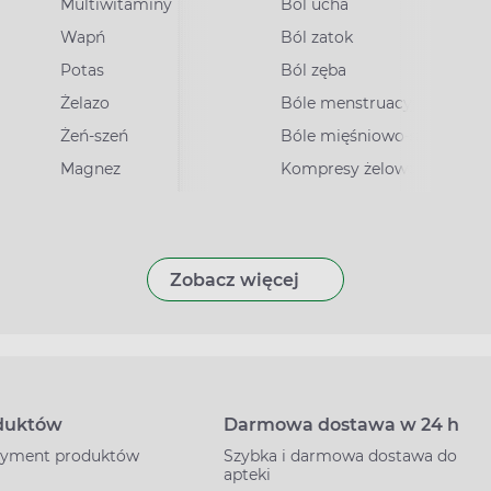
Multiwitaminy
Ból ucha
Wapń
Ból zatok
Potas
Ból zęba
irusowe
Żelazo
Bóle menstruacyjne
Żeń-szeń
Bóle mięśniowo-stawowe
Magnez
Kompresy żelowe
Zobacz więcej
oduktów
Darmowa dostawa w 24 h
rtyment produktów
Szybka i darmowa dostawa do
apteki