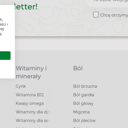
ewsletter!
do
Chcę otrzymy
newslette
h,
ści i
ej.
y,
Witaminy i
Ból
minerały
Cynk
Ból brzucha
Witamina B12
Ból gardła
Kwasy omega
Ból głowy
Witaminy dla dzieci
Migrena
Witaminy dla seniorów
Ból pleców