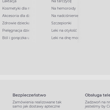
Laktacja
Na tarczycę
Kosmetyki dla mam
Na hemoroidy
Akcesoria dla dzieci
Na nadciśnienie
Zdrowie dziecka
Szczepionki
Pielęgnacja dziecka
Leki na otyłość
Ból i gorączka u dzieci
Leki na dnę moczanową
Bezpieczeństwo
Obsługa tel
Zamówienia realizowane tak
Zadzwoń na n
samo jak dostawy apteczne
jesteśmy by C