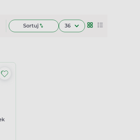
Sortuj
36
ek