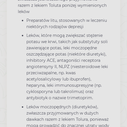
razem z lekiem Toluta poniżej wymienionych
leków
Preparatów litu, stosowanych w leczeniu
niektórych rodzajów depresji
Leków, które mogą zwiększać stężenie
potasu we krwi, takich jak substytuty soli
zawierające potas, leki moczopędne
oszczędzające potas (niektóre diuretyki),
inhibitory ACE, antagoniści receptora
angiotensyny II, NLPZ (niesteroidowe leki
przeciwzapalne, np. kwas
acetylosalicylowy lub ibuprofen),
heparyna, leki immunosupresyjne (np.
cyklosporyna lub takrolimus) oraz
antybiotyk o nazwie trimetoprim.
Leków moczopędnych (diuretyków),
zwłaszcza przyjmowanych w dużych
dawkach razem z lekiem Tolura, ponieważ
mogą prowadzić do znacznej utraty wody