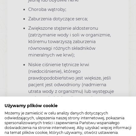
Choroba wątroby;
Zaburzenia dotyczące serca;
Zwiększone stężenie aldosteronu
(zatrzymanie wody i soli w organizmie,
któremu towarzyszą zaburzenia
równowagi różnych składników
mineralnych we krwi);
Niskie ciśnienie tętnicze krwi
(niedociśnienie), którego
prawdopodobieństwo jest większe, jeśli
pacjent jest odwodniony (nadmierna
utrata wody z organizmu) lub występuje
u niego niedobór soli z powodu
stosowania leków moczopędnych
Używamy plików cookie
(diuretyków), diety z ograniczeniem soli,
Możemy je zamieścić w celu analizy danych dotyczących
biegunki lub wymiotów;
odwiedzających, ulepszenia naszej strony internetowej, pokazania
spersonalizowanych treści i zapewnienia Państwu wspaniałego
Zwiększone stężenie potasu we krwi;
doświadczenia na stronie internetowej. Aby uzyskać więcej informacji
na temat plików cookie, których używamy, otwórz ustawienia.