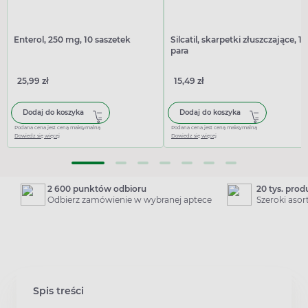
Enterol, 250 mg, 10 saszetek
Silcatil, skarpetki złuszczające, 1
para
25,99 zł
15,49 zł
Dodaj do koszyka
Dodaj do koszyka
Podana cena jest ceną maksymalną
Podana cena jest ceną maksymalną
Dowiedz się więcej
Dowiedz się więcej
2 600 punktów odbioru
20 tys. pro
Odbierz zamówienie w wybranej aptece
Szeroki aso
Spis treści