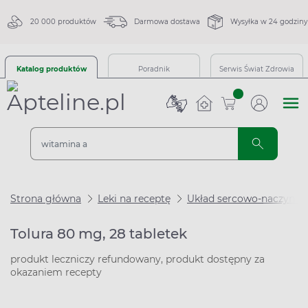
20 000 produktów
Darmowa dostawa
Wysyłka w 24 godziny
Katalog produktów
Poradnik
Serwis Świat Zdrowia
sztuk
Strona główna
Leki na receptę
Układ sercowo-naczynio
Tolura 80 mg, 28 tabletek
produkt leczniczy refundowany, produkt dostępny za
okazaniem recepty