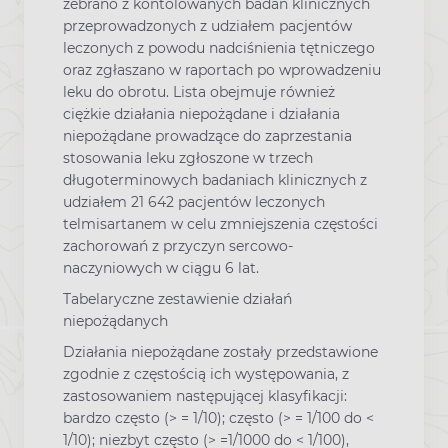
zebrano z kontolowanych badań klinicznych
przeprowadzonych z udziałem pacjentów
leczonych z powodu nadciśnienia tętniczego
oraz zgłaszano w raportach po wprowadzeniu
leku do obrotu. Lista obejmuje również
ciężkie działania niepożądane i działania
niepożądane prowadzące do zaprzestania
stosowania leku zgłoszone w trzech
długoterminowych badaniach klinicznych z
udziałem 21 642 pacjentów leczonych
telmisartanem w celu zmniejszenia częstości
zachorowań z przyczyn sercowo-
naczyniowych w ciągu 6 lat.
Tabelaryczne zestawienie działań
niepożądanych
Działania niepożądane zostały przedstawione
zgodnie z częstością ich występowania, z
zastosowaniem następującej klasyfikacji:
bardzo często (> = 1/10); często (> = 1/100 do <
1/10); niezbyt często (> =1/1000 do < 1/100),