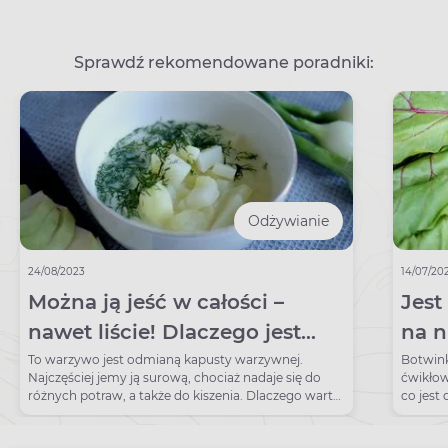
Sprawdź rekomendowane poradniki:
Odżywianie
24/08/2023
14/07/20
Można ją jeść w całości –
Jest
nawet liście! Dlaczego jest
na n
taka zdrowa?
pros
To warzywo jest odmianą kapusty warzywnej.
Botwinka
Najczęściej jemy ją surową, chociaż nadaje się do
ćwikło
ją d
różnych potraw, a także do kiszenia. Dlaczego warto
co jest
ją jeść?