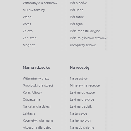
Witaminy dla seniorów
Ból pleców
Multiwitaminy
Ból ucha
Wapń
Ból zatok
Potas
Ból zęba
Żelazo
Bóle menstruacyjne
Żeń-szeń
Bóle mięśniowo-stawowe
Magnez
Kompresy żelowe
Mama i dziecko
Na receptę
Witaminy w ciąży
Na pasożyty
Probiotyki dla dzieci
Minerały na receptę
Kwas foliowy
Leki na cukrzycę
Odparzenia
Leki na grzybicę
Na katar dla dzieci
Leki na trądzik
Laktacja
Na tarczycę
Kosmetyki dla mam
Na hemoroidy
Akcesoria dla dzieci
Na nadciśnienie