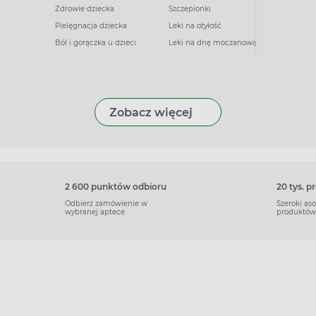
Zdrowie dziecka
Szczepionki
Pielęgnacja dziecka
Leki na otyłość
Ból i gorączka u dzieci
Leki na dnę moczanową
Zobacz więcej
2 600 punktów odbioru
20 tys. 
Odbierz zamówienie w
Szeroki as
wybranej aptece
produktów