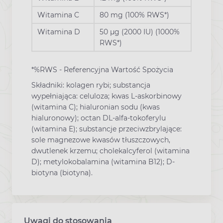
Witamina C
80 mg
(
100% RWS*)
Witamina D
50 µg (2000 IU)
(
1000%
RWS*)
*%RWS - Referencyjna Wartość Spożycia
Składniki: kolagen rybi; substancja
wypełniająca: celuloza; kwas L-askorbinowy
(witamina C); hialuronian sodu (kwas
hialuronowy); octan DL-alfa-tokoferylu
(witamina E); substancje przeciwzbrylające:
sole magnezowe kwasów tłuszczowych,
dwutlenek krzemu; cholekalcyferol (witamina
D); metylokobalamina (witamina B12); D-
biotyna (biotyna).
Uwagi do stosowania