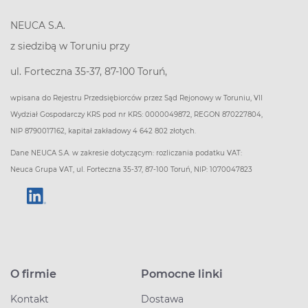
NEUCA S.A.
z siedzibą w Toruniu przy
ul. Forteczna 35-37, 87-100 Toruń,
wpisana do Rejestru Przedsiębiorców przez Sąd Rejonowy w Toruniu, VII
Wydział Gospodarczy KRS pod nr KRS: 0000049872, REGON 870227804,
NIP 8790017162, kapitał zakładowy 4 642 802 złotych.
Dane NEUCA S.A. w zakresie dotyczącym: rozliczania podatku VAT:
Neuca Grupa VAT, ul. Forteczna 35-37, 87-100 Toruń, NIP: 1070047823
O firmie
Pomocne linki
Kontakt
Dostawa