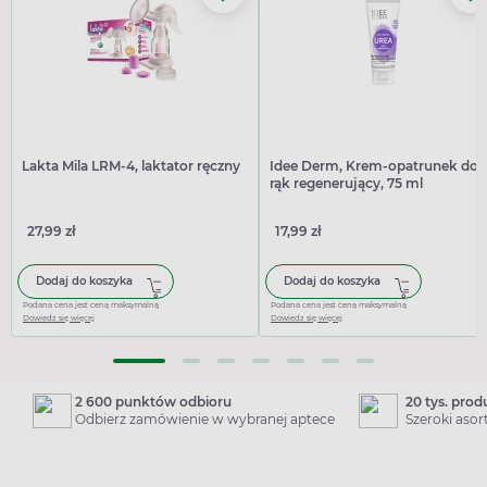
Lakta Mila LRM-4, laktator ręczny
Idee Derm, Krem-opatrunek do
rąk regenerujący, 75 ml
27,99 zł
17,99 zł
Dodaj do koszyka
Dodaj do koszyka
Podana cena jest ceną maksymalną
Podana cena jest ceną maksymalną
Dowiedz się więcej
Dowiedz się więcej
2 600 punktów odbioru
20 tys. pro
Odbierz zamówienie w wybranej aptece
Szeroki aso