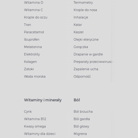
Witamina D
Termometry
Witamina C
Krople do nosa
Krople do oczu
Inhalacje
Tran
Katar
Paracetamol
Kaszel
Ibuprofen
Olejki eteryczne
Melatonina
Gorączka
Elektrolity
Drapanie w gardle
Kolagen
Preparaty przeciwwirusowe
Zatoki
Zapalenie ucha
Woda morska
Odporność
Witaminy i minerały
Ból
Cynk
Ból brzucha
Witamina B12
Ból gardła
Kwasy omega
Ból głowy
Witaminy dla dzieci
Migrena