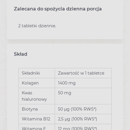
Zalecana do spożycia dzienna porcja
2 tabletki dziennie.
Skład
Składniki
Zawartość w 1 tabletce
Kolagen
1400 mg
Kwas
50 mg
hialuronowy
Biotyna
50 µg
(
100% RWS*)
Witamina B12
2,5 µg
(
100% RWS*)
Witamina E
12 mg
(
100% RWS*)