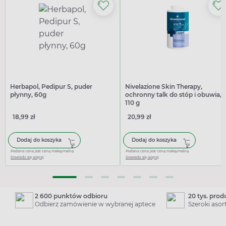
Herbapol, Pedipur S, puder
Nivelazione Skin Therapy,
płynny, 60g
ochronny talk do stóp i obuwia,
110 g
18,99 zł
20,99 zł
Dodaj do koszyka
Dodaj do koszyka
Podana cena jest ceną maksymalną
Podana cena jest ceną maksymalną
Dowiedz się więcej
Dowiedz się więcej
2 600 punktów odbioru
20 tys. pro
Odbierz zamówienie w wybranej aptece
Szeroki aso