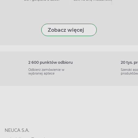
Zobacz więcej
2 600 punktów odbioru
20 tys. 
Odbierz zamówienie w
Szeroki as
wybranej aptece
produktów
NEUCA S.A.