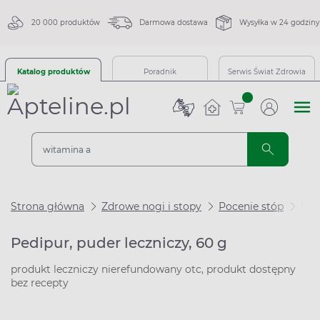
20 000 produktów
Darmowa dostawa
Wysyłka w 24 godziny
Katalog produktów
Poradnik
Serwis Świat Zdrowia
sztuk
Strona główna
Zdrowe nogi i stopy
Pocenie stóp
Ped
Pedipur, puder leczniczy, 60 g
produkt leczniczy nierefundowany otc, produkt dostępny
bez recepty