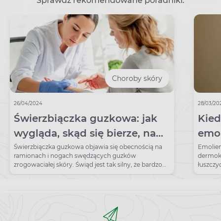
Sprawdź rekomendowane poradniki:
Choroby skóry
26/04/2024
28/03/20
Świerzbiączka guzkowa: jak
Kied
wygląda, skąd się bierze, na
emol
czym polega leczenie tej
far
Świerzbiączka guzkowa objawia się obecnością na
Emolien
ramionach i nogach swędzących guzków
dermok
dermatozy
zrogowaciałej skóry. Świąd jest tak silny, że bardzo
łuszczy
trudno powstrzymać się od drapania, co z kolei
twarzy, 
powoduje rany i utrudnia gojenie. Jak można
złagodzić to swędzenie?