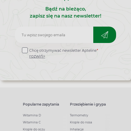
Bądź na bieżąco,
zapisz się na nasz newsletter!
Zapisz
do
Chcę otrzymywać newsletter Apteline
*
newslettera
rozwiń>
Popularne zapytania
Przeziębienie i grypa
Witamina D
Termometry
Witamina C
Krople do nosa
Krople do oczu
Inhalacje