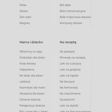
Potas
Ból zęba
Żelazo
Bóle menstruacyjne
Żeń-szeń
Bóle mięśniowo-stawowe
Magnez
Kompresy żelowe
Mama i dziecko
Na receptę
Witaminy w ciąży
Na pasożyty
Probiotyki dla dzieci
Minerały na receptę
Kwas foliowy
Leki na cukrzycę
Odparzenia
Leki na grzybicę
Na katar dla dzieci
Leki na trądzik
Laktacja
Na tarczycę
Kosmetyki dla mam
Na hemoroidy
Akcesoria dla dzieci
Na nadciśnienie
Zdrowie dziecka
Szczepionki
Pielęgnacja dziecka
Leki na otyłość
Ból i gorączka u dzieci
Leki na dnę moczanową