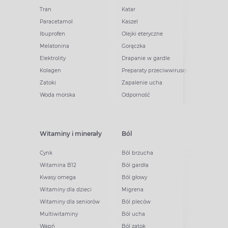
Tran
Katar
Paracetamol
Kaszel
Ibuprofen
Olejki eteryczne
Melatonina
Gorączka
Elektrolity
Drapanie w gardle
Kolagen
Preparaty przeciwwirusowe
Zatoki
Zapalenie ucha
Woda morska
Odporność
Witaminy i minerały
Ból
Cynk
Ból brzucha
Witamina B12
Ból gardła
Kwasy omega
Ból głowy
Witaminy dla dzieci
Migrena
Witaminy dla seniorów
Ból pleców
Multiwitaminy
Ból ucha
Wapń
Ból zatok