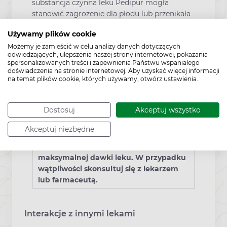
substancja czynna leku Pedipur mogła
stanowić zagrożenie dla płodu lub przenikała
do mleka kobiet karmiących piersią. Jednak
Używamy plików cookie
wobec braku odpowiednich badań, lek może
Możemy je zamieścić w celu analizy danych dotyczących
być stosowany u kobiet w ciąży i karmiących
odwiedzających, ulepszenia naszej strony internetowej, pokazania
piersią tylko po konsultacji z lekarzem w
spersonalizowanych treści i zapewnienia Państwu wspaniałego
przypadku przewagi korzyści nad ryzykiem.
doświadczenia na stronie internetowej. Aby uzyskać więcej informacji
na temat plików cookie, których używamy, otwórz ustawienia.
Dodatkowe informacje
Dostosuj
Akceptuj wszystko
To jest lek. Dla bezpieczeństwa stosuj
Akceptuj niezbędne
go zgodnie z ulotką dołączoną do
opakowania. Nie przekraczaj
maksymalnej dawki leku. W przypadku
wątpliwości skonsultuj się z lekarzem
lub farmaceutą.
Interakcje z innymi lekami