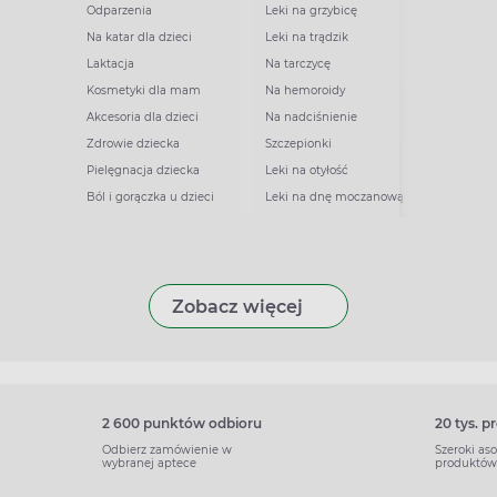
Odparzenia
Leki na grzybicę
Na katar dla dzieci
Leki na trądzik
Laktacja
Na tarczycę
Kosmetyki dla mam
Na hemoroidy
Akcesoria dla dzieci
Na nadciśnienie
Zdrowie dziecka
Szczepionki
Pielęgnacja dziecka
Leki na otyłość
Ból i gorączka u dzieci
Leki na dnę moczanową
Zobacz więcej
2 600 punktów odbioru
20 tys. 
Odbierz zamówienie w
Szeroki as
wybranej aptece
produktów