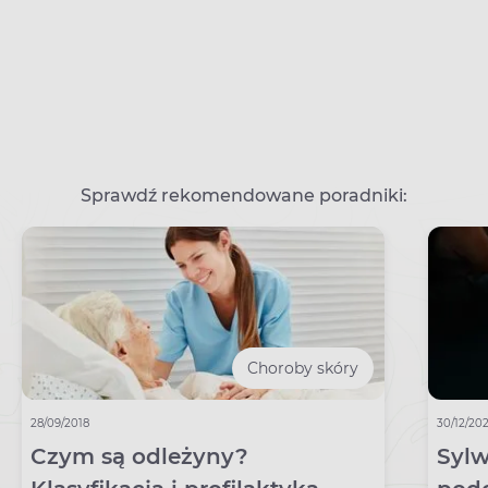
Sprawdź rekomendowane poradniki:
Choroby skóry
28/09/2018
30/12/20
Czym są odleżyny?
Sylw