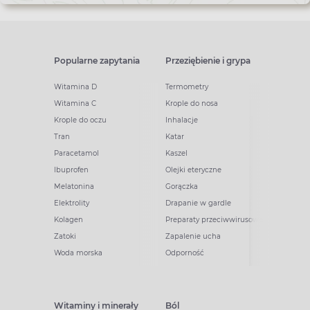
Popularne zapytania
Przeziębienie i grypa
Witamina D
Termometry
Witamina C
Krople do nosa
Krople do oczu
Inhalacje
Tran
Katar
Paracetamol
Kaszel
Ibuprofen
Olejki eteryczne
Melatonina
Gorączka
Elektrolity
Drapanie w gardle
Kolagen
Preparaty przeciwwirusowe
Zatoki
Zapalenie ucha
Woda morska
Odporność
Witaminy i minerały
Ból