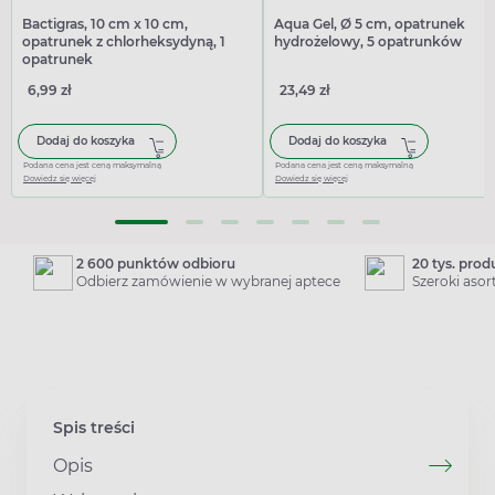
Bactigras, 10 cm x 10 cm,
Aqua Gel, Ø 5 cm, opatrunek
opatrunek z chlorheksydyną, 1
hydrożelowy, 5 opatrunków
opatrunek
6,99 zł
23,49 zł
Dodaj do koszyka
Dodaj do koszyka
Podana cena jest ceną maksymalną
Podana cena jest ceną maksymalną
Dowiedz się więcej
Dowiedz się więcej
2 600 punktów odbioru
20 tys. pro
Odbierz zamówienie w wybranej aptece
Szeroki aso
Spis treści
Opis