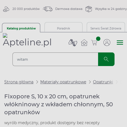
20 000 produktów
Darmowa dostawa
Wysyłka w 24 godziny
Katalog produktów
Poradnik
Serwis Świat Zdrowia
sztuk
Strona główna
Materiały opatrunkowe
Opatrunki
Opa
Fixopore S, 10 x 20 cm, opatrunek
włókninowy z wkładem chłonnym, 50
opatrunków
wyrób medyczny, produkt dostępny bez recepty