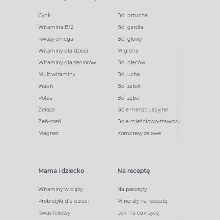
Cynk
Ból brzucha
Witamina B12
Ból gardła
Kwasy omega
Ból głowy
Witaminy dla dzieci
Migrena
Witaminy dla seniorów
Ból pleców
Multiwitaminy
Ból ucha
Wapń
Ból zatok
Potas
Ból zęba
Żelazo
Bóle menstruacyjne
Żeń-szeń
Bóle mięśniowo-stawowe
Magnez
Kompresy żelowe
Mama i dziecko
Na receptę
Witaminy w ciąży
Na pasożyty
Probiotyki dla dzieci
Minerały na receptę
Kwas foliowy
Leki na cukrzycę