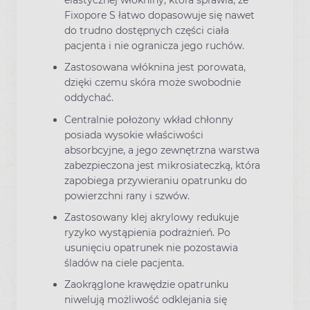
elastycznej włókniny, która sprawia, że
Fixopore S łatwo dopasowuje się nawet
do trudno dostępnych części ciała
pacjenta i nie ogranicza jego ruchów.
Zastosowana włóknina jest porowata,
dzięki czemu skóra może swobodnie
oddychać.
Centralnie położony wkład chłonny
posiada wysokie właściwości
absorbcyjne, a jego zewnętrzna warstwa
zabezpieczona jest mikrosiateczką, która
zapobiega przywieraniu opatrunku do
powierzchni rany i szwów.
Zastosowany klej akrylowy redukuje
ryzyko wystąpienia podrażnień. Po
usunięciu opatrunek nie pozostawia
śladów na ciele pacjenta.
Zaokrąglone krawędzie opatrunku
niwelują możliwość odklejania się