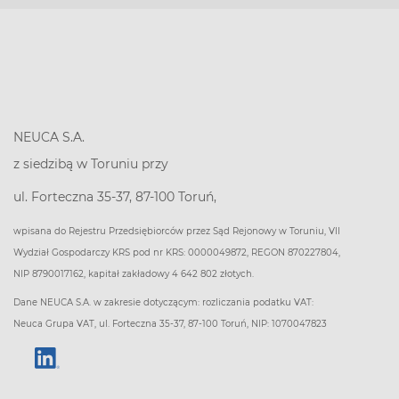
NEUCA S.A.
z siedzibą w Toruniu przy
ul. Forteczna 35-37, 87-100 Toruń,
wpisana do Rejestru Przedsiębiorców przez Sąd Rejonowy w Toruniu, VII
Wydział Gospodarczy KRS pod nr KRS: 0000049872, REGON 870227804,
NIP 8790017162, kapitał zakładowy 4 642 802 złotych.
Dane NEUCA S.A. w zakresie dotyczącym: rozliczania podatku VAT:
Neuca Grupa VAT, ul. Forteczna 35-37, 87-100 Toruń, NIP: 1070047823