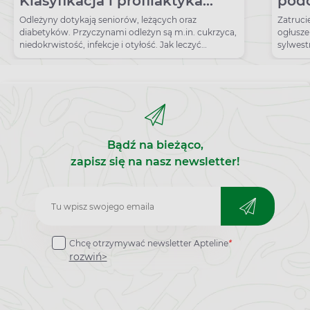
Klasyfikacja i profilaktyka
pod
odleżyn
Odleżyny dotykają seniorów, leżących oraz
Zatruci
diabetyków. Przyczynami odleżyn są m.in. cukrzyca,
ogłusze
niedokrwistość, infekcje i otyłość. Jak leczyć
sylwest
odleżyny?
Bądź na bieżąco,
zapisz się na nasz newsletter!
Zapisz
do
Chcę otrzymywać newsletter Apteline
*
newslettera
rozwiń>