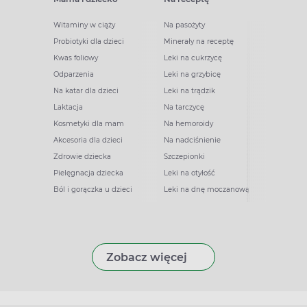
Witaminy w ciąży
Na pasożyty
Probiotyki dla dzieci
Minerały na receptę
Kwas foliowy
Leki na cukrzycę
Odparzenia
Leki na grzybicę
Na katar dla dzieci
Leki na trądzik
Laktacja
Na tarczycę
Kosmetyki dla mam
Na hemoroidy
Akcesoria dla dzieci
Na nadciśnienie
Zdrowie dziecka
Szczepionki
Pielęgnacja dziecka
Leki na otyłość
Ból i gorączka u dzieci
Leki na dnę moczanową
Zobacz więcej