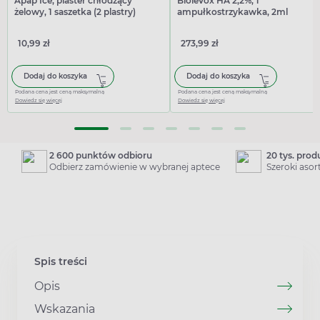
Apap Ice, plaster chłodzący
Biolevox HA 2,2%, 1
żelowy, 1 saszetka (2 plastry)
ampułkostrzykawka, 2ml
10,99 zł
273,99 zł
Dodaj do koszyka
Dodaj do koszyka
Podana cena jest ceną maksymalną
Podana cena jest ceną maksymalną
Dowiedz się więcej
Dowiedz się więcej
2 600 punktów odbioru
20 tys. pro
Odbierz zamówienie w wybranej aptece
Szeroki aso
Spis treści
Opis
Wskazania