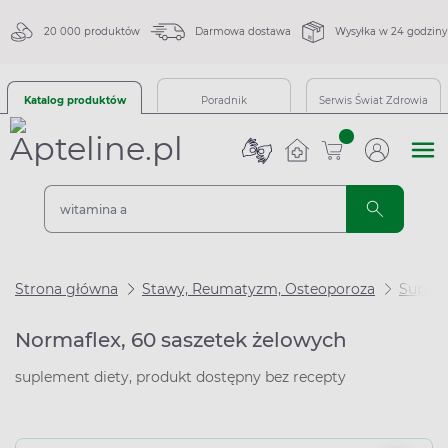
20 000 produktów
Darmowa dostawa
Wysyłka w 24 godziny
Katalog produktów
Poradnik
Serwis Świat Zdrowia
sztuk
Strona główna
Stawy, Reumatyzm, Osteoporoza
Suplem
Normaflex, 60 saszetek żelowych
suplement diety, produkt dostępny bez recepty