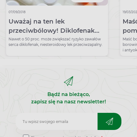
07/09/2018
19/03/20
Uważaj na ten lek
Maść
przeciwbólowy! Diklofenak
pom
zwiększa ryzyko zawału serca
Nawet o 50 proc. może zwiększać ryzyko zawałów
Maść bo
serca diklofenak, niesteroidowy lek przeciwzapalny.
borowin
i antyo
stawów
Bądź na bieżąco,
zapisz się na nasz newsletter!
Zapisz
do