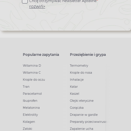
Chcę otrzymywać newsletter Apteline
*
newslettera
rozwiń>
Popularne zapytania
Przeziębienie i grypa
Witamina D
Termometry
Witamina C
Krople do nosa
Krople do oczu
Inhalacje
Tran
Katar
Paracetamol
Kaszel
Ibuprofen
Olejki eteryczne
Melatonina
Gorączka
Elektrolity
Drapanie w gardle
Kolagen
Preparaty przeciwwirusowe
Zatoki
Zapalenie ucha