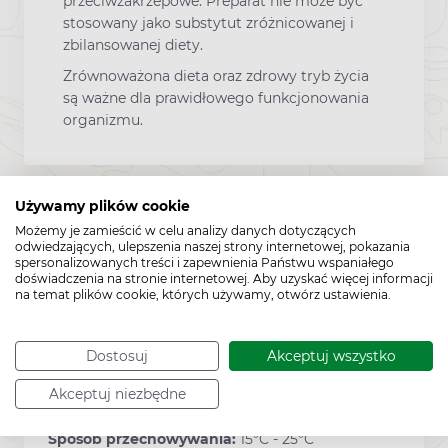
przeciwzakrzepowe. Preparat nie może być
stosowany jako substytut zróżnicowanej i
zbilansowanej diety.
Zrównoważona dieta oraz zdrowy tryb życia
są ważne dla prawidłowego funkcjonowania
organizmu.
Używamy plików cookie
Zawartość
Możemy je zamieścić w celu analizy danych dotyczących
odwiedzających, ulepszenia naszej strony internetowej, pokazania
spersonalizowanych treści i zapewnienia Państwu wspaniałego
Kartonik zawierający 60 saszetek żelowych.
doświadczenia na stronie internetowej. Aby uzyskać więcej informacji
na temat plików cookie, których używamy, otwórz ustawienia.
Producent:
NOVASCON
Dostosuj
Akceptuj wszystko
Akceptuj niezbędne
Sposób przechowywania:
15°C - 25°C