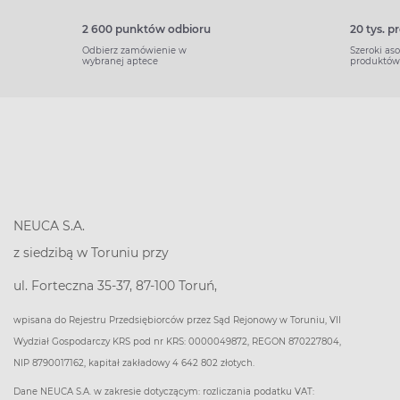
2 600 punktów odbioru
20 tys. 
Odbierz zamówienie w
Szeroki as
wybranej aptece
produktów
NEUCA S.A.
z siedzibą w Toruniu przy
ul. Forteczna 35-37, 87-100 Toruń,
wpisana do Rejestru Przedsiębiorców przez Sąd Rejonowy w Toruniu, VII
Wydział Gospodarczy KRS pod nr KRS: 0000049872, REGON 870227804,
NIP 8790017162, kapitał zakładowy 4 642 802 złotych.
Dane NEUCA S.A. w zakresie dotyczącym: rozliczania podatku VAT: