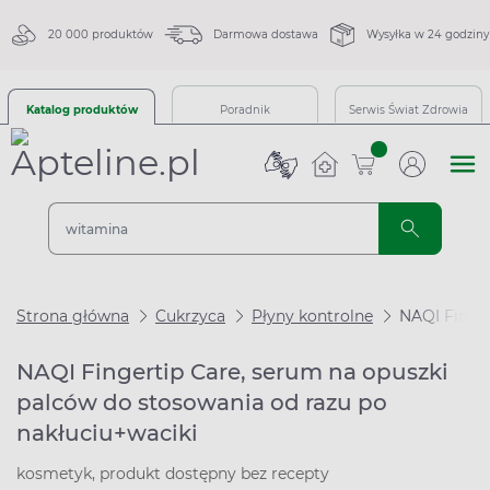
20 000 produktów
Darmowa dostawa
Wysyłka w 24 godziny
Katalog produktów
Poradnik
Serwis Świat Zdrowia
sztuk
Strona główna
Cukrzyca
Płyny kontrolne
NAQI Finger
NAQI Fingertip Care, serum na opuszki
palców do stosowania od razu po
nakłuciu+waciki
kosmetyk, produkt dostępny bez recepty