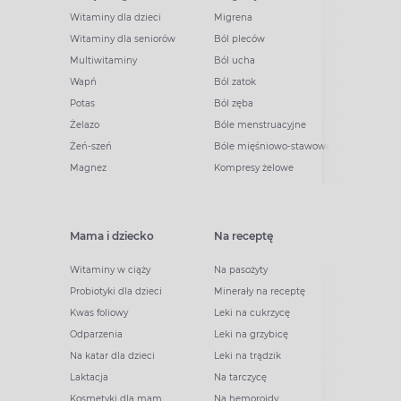
Witaminy dla dzieci
Migrena
Witaminy dla seniorów
Ból pleców
Multiwitaminy
Ból ucha
Wapń
Ból zatok
Potas
Ból zęba
Żelazo
Bóle menstruacyjne
Żeń-szeń
Bóle mięśniowo-stawowe
Magnez
Kompresy żelowe
Mama i dziecko
Na receptę
Witaminy w ciąży
Na pasożyty
Probiotyki dla dzieci
Minerały na receptę
Kwas foliowy
Leki na cukrzycę
Odparzenia
Leki na grzybicę
Na katar dla dzieci
Leki na trądzik
Laktacja
Na tarczycę
Kosmetyki dla mam
Na hemoroidy