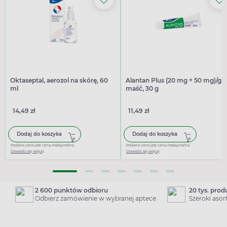
Oktaseptal, aerozol na skórę, 60
Alantan Plus (20 mg + 50 mg)/g,
ml
maść, 30 g
14,49 zł
11,49 zł
Dodaj do koszyka
Dodaj do koszyka
Podana cena jest ceną maksymalną
Podana cena jest ceną maksymalną
Dowiedz się więcej
Dowiedz się więcej
2 600 punktów odbioru
20 tys. pro
Odbierz zamówienie w wybranej aptece
Szeroki aso