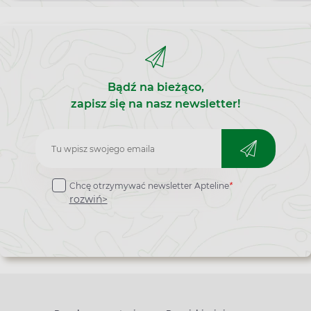
Bądź na bieżąco,
zapisz się na nasz newsletter!
Zapisz
do
Chcę otrzymywać newsletter Apteline
*
newslettera
rozwiń>