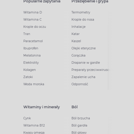
Popularne zapytania
Przeziębienie i grypa
Witamina D
Termometry
Witamina C
Krople do nosa
Krople do oczu
Inhalacje
Tran
Katar
Paracetamol
Kaszel
Ibuprofen
Olejki eteryczne
Melatonina
Gorączka
Elektrolity
Drapanie w gardle
Kolagen
Preparaty przeciwwirusowe
Zatoki
Zapalenie ucha
Woda morska
Odporność
Witaminy i minerały
Ból
Cynk
Ból brzucha
Witamina B12
Ból gardła
Kwasy omega
Ból głowy