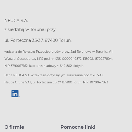
NEUCA S.A.
z siedzibą w Toruniu przy
ul. Forteczna 35-37, 87-100 Toruń,
wpisana do Rejestru Przedsiębiorców przez Sąd Rejonowy w Toruniu, VII
Wydział Gospodarczy KRS pod nr KRS: 0000049872, REGON 870227804,
NIP 8790017162, kapitał zakładowy 4 642 802 złotych.
Dane NEUCA S.A. w zakresie dotyczącym: rozliczania podatku VAT:
Neuca Grupa VAT, ul. Forteczna 35-37, 87-100 Toruń, NIP: 1070047823
O firmie
Pomocne linki