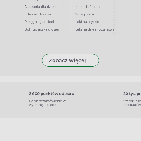
Akcesoria dla dzieci
Na nadciśnienie
Zdrowie dziecka
Szczepionki
Pielęgnacja dziecka
Leki na otyłość
Ból i gorączka u dzieci
Leki na dnę moczanową
Zobacz więcej
2 600 punktów odbioru
20 tys. 
Odbierz zamówienie w
Szeroki as
wybranej aptece
produktów