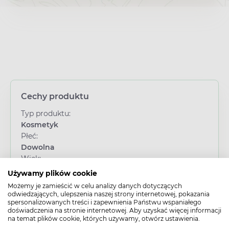
Cechy produktu
Typ produktu:
Kosmetyk
Płeć:
Dowolna
Wiek:
Dorosły
/
Senior
Używamy plików cookie
Część ciała:
Możemy je zamieścić w celu analizy danych dotyczących
Palce
odwiedzających, ulepszenia naszej strony internetowej, pokazania
spersonalizowanych treści i zapewnienia Państwu wspaniałego
Działanie/właściwości:
doświadczenia na stronie internetowej. Aby uzyskać więcej informacji
Osłaniające
/
Regenerujące
na temat plików cookie, których używamy, otwórz ustawienia.
Problem: