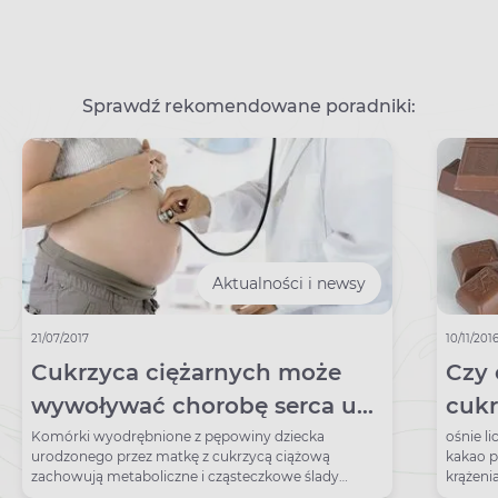
Sprawdź rekomendowane poradniki:
Aktualności i newsy
21/07/2017
10/11/201
Cukrzyca ciężarnych może
Czy 
wywoływać chorobę serca u
cukr
dziecka
Komórki wyodrębnione z pępowiny dziecka
ośnie l
urodzonego przez matkę z cukrzycą ciążową
kakao p
zachowują metaboliczne i cząsteczkowe ślady
krążeni
matczynej hiperglikemii.