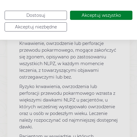
występują lub występowały jakiekolwiek
reakcje alergiczne, astma, przewlekłe
choroby układu oddechowego lub polipy
Dostosuj
Akceptuj wszystko
nosa.
Akceptuj niezbędne
Wpływ na przewód pokarmowy
Krwawienie, owrzodzenie lub perforacje
przewodu pokarmowego, mogące zakończyć
się zgonem, opisywano po zastosowaniu
wszystkich NLPZ, w każdym momencie
leczenia, z towarzyszącymi objawami
ostrzegawczymi lub bez.
Ryzyko krwawienia, owrzodzenia lub
perforacji przewodu pokarmowego wzrasta z
większymi dawkami NLPZ u pacjentów, u
których wcześniej występowało owrzodzenie
oraz u osób w podeszłym wieku. Leczenie
należy rozpoczynać od najmniejszej dostępnej
dawki.
Pacjentom w wywiadzie, u których