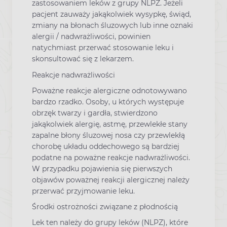
zastosowaniem leków z grupy NLPZ. Jeżeli
pacjent zauważy jakąkolwiek wysypkę, świąd,
zmiany na błonach śluzowych lub inne oznaki
alergii / nadwrażliwości, powinien
natychmiast przerwać stosowanie leku i
skonsultować się z lekarzem.
Reakcje nadwrażliwości
Poważne reakcje alergiczne odnotowywano
bardzo rzadko. Osoby, u których występuje
obrzęk twarzy i gardła, stwierdzono
jakąkolwiek alergię, astmę, przewlekłe stany
zapalne błony śluzowej nosa czy przewlekłą
chorobę układu oddechowego są bardziej
podatne na poważne reakcje nadwrażliwości.
W przypadku pojawienia się pierwszych
objawów poważnej reakcji alergicznej należy
przerwać przyjmowanie leku.
Środki ostrożności związane z płodnością
Lek ten należy do grupy leków (NLPZ), które