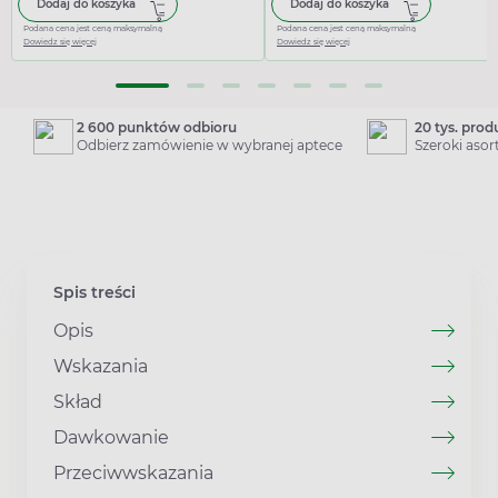
Dodaj do koszyka
Dodaj do koszyka
Podana cena jest ceną maksymalną
Podana cena jest ceną maksymalną
Dowiedz się więcej
Dowiedz się więcej
2 600 punktów odbioru
20 tys. pro
Odbierz zamówienie w wybranej aptece
Szeroki aso
Spis treści
Opis
Wskazania
Skład
Dawkowanie
Przeciwwskazania