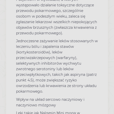
występowało działanie toksyczne dotyczące
przewodu pokarmowego, szczególnie
osobom w podeszłym wieku, zaleca się
zgłaszanie lekarzowi wszelkich niepokojących
objawów brzusznych (zwłaszcza krwawienia z
przewodu pokarmowego).
Jednoczesne zażywanie leków stosowanych w
leczeniu bólu i zapalenia stawów
(kortykosteroidów), leków
przeciwzakrzepowych (warfaryny),
selektywnych inhibitorów wychwytu
zwrotnego serotoniny lub leków
przeciwpłytkowych, takich jak aspiryna (patrz
punkt 4.5), może zwiększać ryzyko
owrzodzenia lub krwawienia ze strony układu
pokarmowego.
Wpływ na układ sercowo naczyniowy i
naczyniowo mózgowy
Leki takie jak Nalgesin Mini mogą w