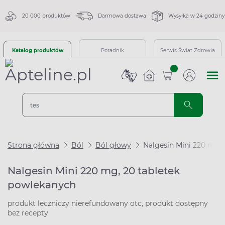
20 000 produktów
Darmowa dostawa
Wysyłka w 24 godziny
Katalog produktów
Poradnik
Serwis Świat Zdrowia
sztuk
Strona główna
Ból
Ból głowy
Nalgesin Mini 220 mg,
Nalgesin Mini 220 mg, 20 tabletek
powlekanych
produkt leczniczy nierefundowany otc, produkt dostępny
bez recepty