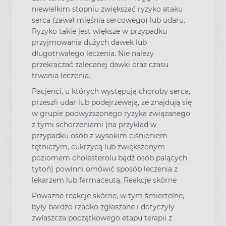
niewielkim stopniu zwiększać ryzyko ataku
serca (zawał mięśnia sercowego) lub udaru.
Ryzyko takie jest większe w przypadku
przyjmowania dużych dawek lub
długotrwałego leczenia. Nie należy
przekraczać zalecanej dawki oraz czasu
trwania leczenia.
Pacjenci, u których występują choroby serca,
przeszli udar lub podejrzewają, że znajdują się
w grupie podwyższonego ryzyka związanego
z tymi schorzeniami (na przykład w
przypadku osób z wysokim ciśnieniem
tętniczym, cukrzycą lub zwiększonym
poziomem cholesterolu bądź osób palących
tytoń) powinni omówić sposób leczenia z
lekarzem lub farmaceutą. Reakcje skórne
Poważne reakcje skórne, w tym śmiertelne,
były bardzo rzadko zgłaszane i dotyczyły
zwłaszcza początkowego etapu terapii z