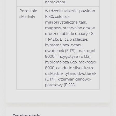
naproksenu.
Pozostałe
w rdzeniu tabletki: powidon
składniki
K 30, celuloza
mikrokrystaliczna, talk,
magnezu stearynian oraz w
otoczce tabletki opadry YS-
1R-4215, E 132 o składzie:
hypromeloza, tytanu
dwutlenek (E 171), makrogol
8000 i indygotyna (E 132),
hypromeloza 6cp, makrogol
8000, candurin silver lustre
o składzie: tytanu dwutlenek
(E 171), krzemian glinowo-
potasowy (E 555)
Dawkowanie