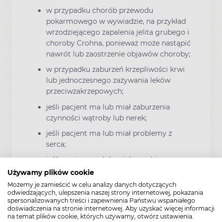
w przypadku chorób przewodu
pokarmowego w wywiadzie, na przykład
wrzodziejącego zapalenia jelita grubego i
choroby Crohna, ponieważ może nastąpić
nawrót lub zaostrzenie objawów choroby;
w przypadku zaburzeń krzepliwości krwi
lub jednoczesnego zażywania leków
przeciwzakrzepowych;
jeśli pacjent ma lub miał zaburzenia
czynności wątroby lub nerek;
jeśli pacjent ma lub miał problemy z
serca;
jeśli pacjent ma lub miał wysokie
ciśnienie krwi;
Używamy plików cookie
Możemy je zamieścić w celu analizy danych dotyczących
jeżeli pacjentka próbuje zajść w ciążę lub
odwiedzających, ulepszenia naszej strony internetowej, pokazania
ma problemy z zajściem w ciążę;
spersonalizowanych treści i zapewnienia Państwu wspaniałego
doświadczenia na stronie internetowej. Aby uzyskać więcej informacji
w przypadku pacjentów, u których
na temat plików cookie, których używamy, otwórz ustawienia.