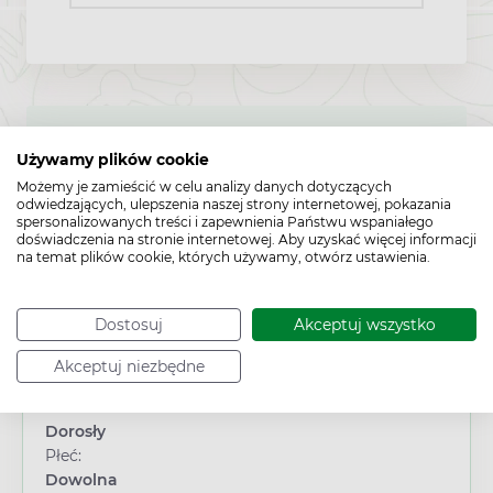
To jest lek. Dla bezpieczeństwa stosuj go zgodnie z ulotką
Używamy plików cookie
dołączoną do opakowania. Nie przekraczaj maksymalnej
dawki leku. W przypadku wątpliwości skonsultuj się z
Możemy je zamieścić w celu analizy danych dotyczących
odwiedzających, ulepszenia naszej strony internetowej, pokazania
lekarzem lub farmaceutą.
spersonalizowanych treści i zapewnienia Państwu wspaniałego
doświadczenia na stronie internetowej. Aby uzyskać więcej informacji
na temat plików cookie, których używamy, otwórz ustawienia.
Cechy produktu
Dostosuj
Akceptuj wszystko
Typ produktu:
Akceptuj niezbędne
Lek bez recepty
Wiek:
Dorosły
Płeć:
Dowolna