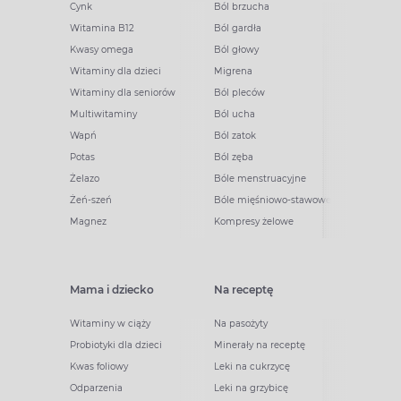
Cynk
Ból brzucha
Witamina B12
Ból gardła
Kwasy omega
Ból głowy
Witaminy dla dzieci
Migrena
Witaminy dla seniorów
Ból pleców
Multiwitaminy
Ból ucha
Wapń
Ból zatok
Potas
Ból zęba
Żelazo
Bóle menstruacyjne
Żeń-szeń
Bóle mięśniowo-stawowe
Magnez
Kompresy żelowe
Mama i dziecko
Na receptę
Witaminy w ciąży
Na pasożyty
Probiotyki dla dzieci
Minerały na receptę
Kwas foliowy
Leki na cukrzycę
Odparzenia
Leki na grzybicę