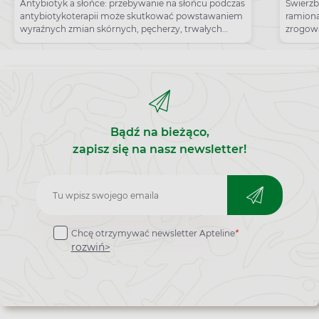
opalać?
czym
Antybiotyk a słońce: przebywanie na słońcu podczas
Świerzb
antybiotykoterapii może skutkować powstawaniem
ramion
der
wyraźnych zmian skórnych, pęcherzy, trwałych
zrogowac
przebarwień.
trudno 
powoduj
złagodz
Bądź na bieżąco,
zapisz się na nasz newsletter!
Zapisz
do
Chcę otrzymywać newsletter Apteline
*
newslettera
rozwiń>