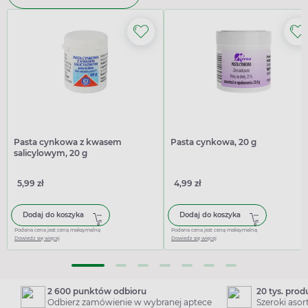
Pasta cynkowa z kwasem
Pasta cynkowa, 20 g
salicylowym, 20 g
5,99 zł
4,99 zł
Dodaj do koszyka
Dodaj do koszyka
Podana cena jest ceną maksymalną
Podana cena jest ceną maksymalną
Dowiedz się więcej
Dowiedz się więcej
2 600 punktów odbioru
20 tys. pro
Odbierz zamówienie w wybranej aptece
Szeroki aso