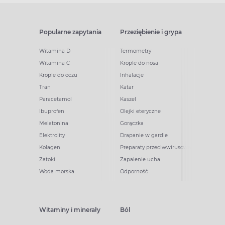
Popularne zapytania
Przeziębienie i grypa
Witamina D
Termometry
Witamina C
Krople do nosa
Krople do oczu
Inhalacje
Tran
Katar
Paracetamol
Kaszel
Ibuprofen
Olejki eteryczne
Melatonina
Gorączka
Elektrolity
Drapanie w gardle
Kolagen
Preparaty przeciwwirusowe
Zatoki
Zapalenie ucha
Woda morska
Odporność
Witaminy i minerały
Ból