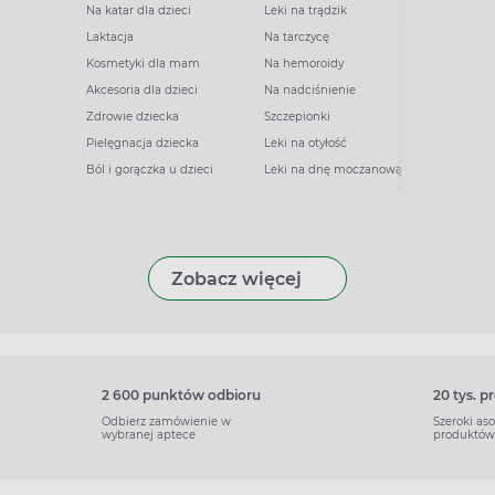
Na katar dla dzieci
Leki na trądzik
Laktacja
Na tarczycę
Kosmetyki dla mam
Na hemoroidy
Akcesoria dla dzieci
Na nadciśnienie
Zdrowie dziecka
Szczepionki
Pielęgnacja dziecka
Leki na otyłość
Ból i gorączka u dzieci
Leki na dnę moczanową
Zobacz więcej
2 600 punktów odbioru
20 tys. 
Odbierz zamówienie w
Szeroki as
wybranej aptece
produktów