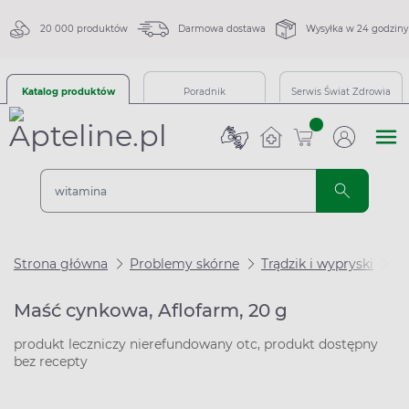
20 000 produktów
Darmowa dostawa
Wysyłka w 24 godziny
Katalog produktów
Poradnik
Serwis Świat Zdrowia
sztuk
Strona główna
Problemy skórne
Trądzik i wypryski
Ma
Maść cynkowa, Aflofarm, 20 g
produkt leczniczy nierefundowany otc, produkt dostępny
bez recepty