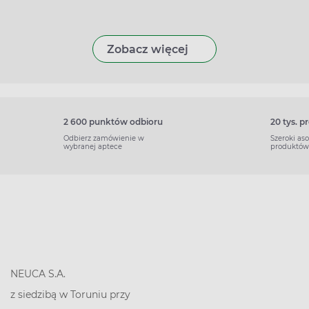
Zobacz więcej
2 600 punktów odbioru
20 tys. 
Odbierz zamówienie w
Szeroki as
wybranej aptece
produktów
NEUCA S.A.
z siedzibą w Toruniu przy