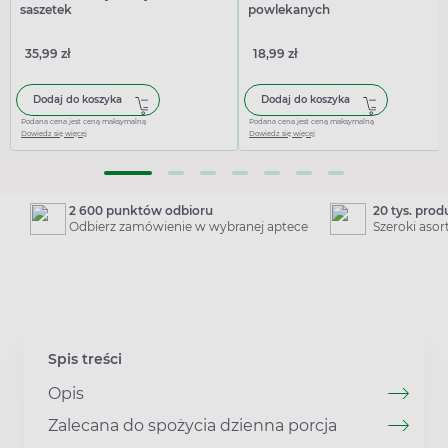
saszetek
powlekanych
35,99 zł
18,99 zł
Dodaj do koszyka
Dodaj do koszyka
Podana cena jest ceną maksymalną
Podana cena jest ceną maksymalną
Dowiedz się więcej
Dowiedz się więcej
2 600 punktów odbioru
20 tys. pro
Odbierz zamówienie w wybranej aptece
Szeroki aso
Spis treści
Opis
Zalecana do spożycia dzienna porcja