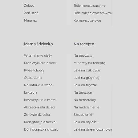
Żelazo
Bóle menstruacyjne
Żeń-szeń
Bóle mięśniowo-stawowe
Magnez
Kompresy żelowe
Mama i dziecko
Na receptę
Witaminy w ciąży
Na pasożyty
Probiotyki dla dzieci
Minerały na receptę
Kwas foliowy
Leki na cukrzycę
Odparzenia
Leki na grzybicę
Na katar dla dzieci
Leki na trądzik
Laktacja
Na tarczycę
Kosmetyki dla mam
Na hemoroidy
Akcesoria dla dzieci
Na nadciśnienie
Zdrowie dziecka
Szczepionki
Pielęgnacja dziecka
Leki na otyłość
Ból i gorączka u dzieci
Leki na dnę moczanową