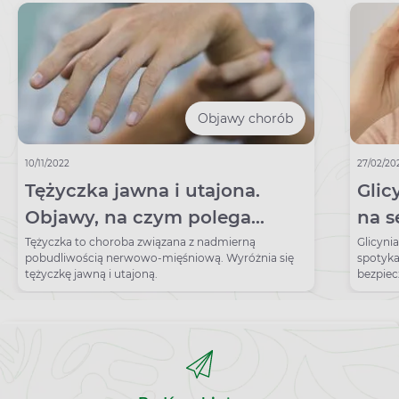
Objawy chorób
10/11/2022
27/02/20
Tężyczka jawna i utajona.
Glic
Objawy, na czym polega
na s
napad tężyczki
gli
Tężyczka to choroba związana z nadmierną
Glicyni
pobudliwością nerwowo-mięśniową. Wyróżnia się
spotyka
tężyczkę jawną i utajoną.
bezpiec
skutkó