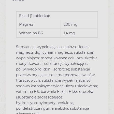
Skład (1 tabletka):
Magnez
200 mg
Witamina B6
1,4 mg
Substancja wypełniająca: celuloza; tlenek
magnezu; diglicynian magnezu; substancja
wypełniająca: modyfikowana celuloza; skrobia
modyfikowana; substancje wypełniające:
poliwinylopirolidon i sorbitole; substancja
przeciwzbrylająca: sole magnezowe kwasów
tłuszczowych; substancja wypełniająca: sól
sodowa karboksymetylocelulozy usieciowana;
witamina B6; barwniki E 132 i E 133; otoczka
(substancje zagęszczające:
hydroksypropylometyloceluloza,
polidekstroza i guma arabska, substancja