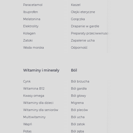
Paracetamol
Kaszel
Ibuprofen
Olejki eteryczne
Melatonina
Gorączka
Elektrolity
Drapanie w gardle
Kolagen
Preparaty przeciwwirusowe
Zatoki
Zapalenie ucha
Woda morska
Odporność
Witaminy i minerały
Ból
Cynk
Ból brzucha
Witamina B12
Ból gardła
Kwasy omega
Ból głowy
Witaminy dla dzieci
Migrena
Witaminy dla seniorów
Ból pleców
Multiwitaminy
Ból ucha
Wapń
Ból zatok
Potas
Ból zęba