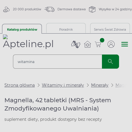
20 000 produktów
Darmowa dostawa
Wysyłka w 24 godziny
Katalog produktów
Poradnik
Serwis Świat Zdrowia
sztuk
Strona główna
Witaminy i minerały
Minerały
Magnez
Magnella, 42 tabletki (MRS - System
Zmodyfikowanego Uwalniania)
suplement diety, produkt dostępny bez recepty