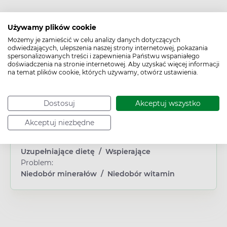
Używamy plików cookie
Cechy produktu
Możemy je zamieścić w celu analizy danych dotyczących
odwiedzających, ulepszenia naszej strony internetowej, pokazania
Typ produktu:
spersonalizowanych treści i zapewnienia Państwu wspaniałego
Suplement diety
doświadczenia na stronie internetowej. Aby uzyskać więcej informacji
na temat plików cookie, których używamy, otwórz ustawienia.
Płeć:
Dowolna
Wiek:
Dostosuj
Akceptuj wszystko
Dorosły
/
Młodzież
Obszar/Układ:
Akceptuj niezbędne
Układ mięśniowy
/
Układ nerwowy
Działanie/właściwości:
Uzupełniające dietę
/
Wspierające
Problem:
Niedobór minerałów
/
Niedobór witamin