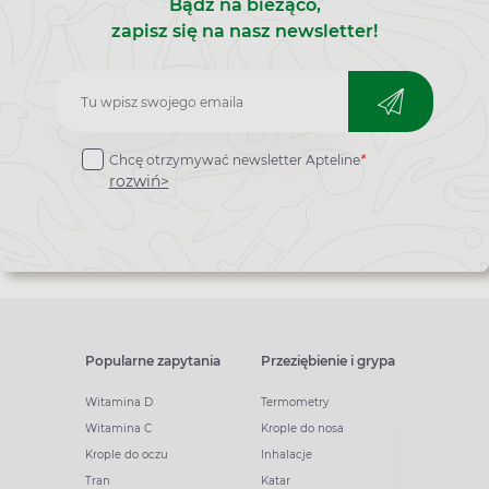
Bądź na bieżąco,
zapisz się na nasz newsletter!
Zapisz
do
Chcę otrzymywać newsletter Apteline
*
newslettera
rozwiń>
Popularne zapytania
Przeziębienie i grypa
Witamina D
Termometry
Witamina C
Krople do nosa
Krople do oczu
Inhalacje
Tran
Katar