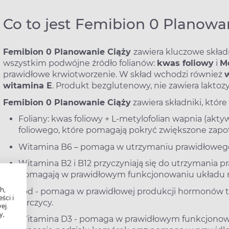
Co to jest Femibion 0 Planowa
Femibion 0 Planowanie Ciąży
zawiera kluczowe skład
wszystkim podwójne źródło folianów:
kwas foliowy
i
Me
prawidłowe krwiotworzenie. W skład wchodzi również
w
witamina E
. Produkt bezglutenowy, nie zawiera laktozy
Femibion 0 Planowanie Ciąży
zawiera składniki, które
Foliany: kwas foliowy + L-metylofolian wapnia (akty
foliowego, które pomagają pokryć zwiększone zapot
Witamina B6 – pomaga w utrzymaniu prawidłoweg
Witamina B2 i B12 przyczyniają się do utrzymania
pomagają w prawidłowym funkcjonowaniu układu
h,
Jod - pomaga w prawidłowej produkcji hormonów t
ści i
tarczycy.
ej.
y,
Witamina D3 - pomaga w prawidłowym funkcjonowa