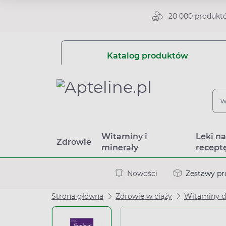
20 000 produkt
Katalog produktów
Witaminy i
Leki n
Zdrowie
minerały
recept
Nowości
Zestawy p
Strona główna
Zdrowie w ciąży
Witaminy dl