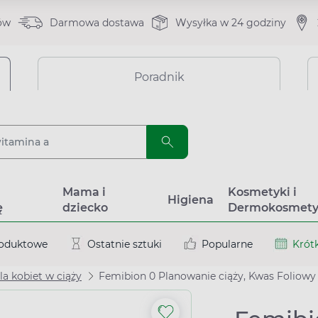
ów
Darmowa dostawa
Wysyłka w 24 godziny
Poradnik
a
Mama i
Kosmetyki i
Higiena
ę
dziecko
Dermokosmety
roduktowe
Ostatnie sztuki
Popularne
Krótk
a kobiet w ciąży
Femibion 0 Planowanie ciąży, Kwas Foliowy 