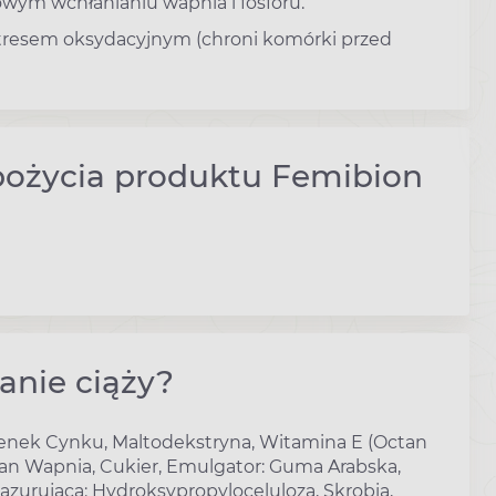
wym wchłanianiu wapnia i fosforu.
tresem oksydacyjnym (chroni komórki przed
spożycia produktu Femibion
anie ciąży?
Tlenek Cynku, Maltodekstryna, Witamina E (Octan
foran Wapnia, Cukier, Emulgator: Guma Arabska,
zurujaca: Hydroksypropyloceluloza, Skrobia,