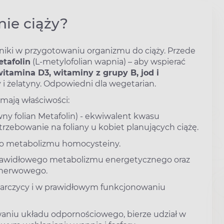
nie ciąży?
niki w przygotowaniu organizmu do ciąży. Przede
tafolin
(L-metylofolian wapnia) – aby wspierać
itamina D3, witaminy z grupy B, jod i
 i żelatyny. Odpowiedni dla wegetarian.
 mają właściwości:
wny folian Metafolin) - ekwiwalent kwasu
rzebowanie na foliany u kobiet planujących ciążę.
o metabolizmu homocysteiny.
 prawidłowego metabolizmu energetycznego oraz
 nerwowego.
arczycy i w prawidłowym funkcjonowaniu
niu układu odpornościowego, bierze udział w