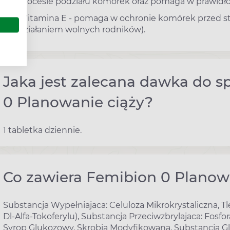
procesie podziału komórek oraz pomaga w prawidło
Witamina E - pomaga w ochronie komórek przed s
działaniem wolnych rodników).
Jaka jest zalecana dawka do 
0 Planowanie ciąży?
1 tabletka dziennie.
Co zawiera Femibion 0 Planow
Substancja Wypełniajaca: Celuloza Mikrokrystaliczna, 
Dl-Alfa-Tokoferylu), Substancja Przeciwzbrylajaca: Fos
Syrop Glukozowy, Skrobia Modyfikowana, Substancja Gla