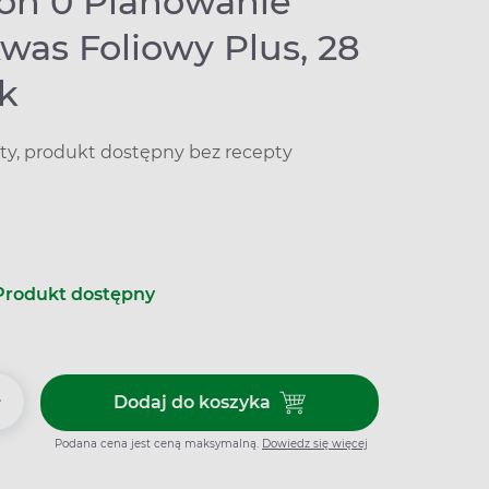
on 0 Planowanie
Kwas Foliowy Plus, 28
ek
ty, produkt dostępny bez recepty
Produkt dostępny
+
Dodaj do koszyka
Dodaj do koszyka Femibion 0 Pl
Podana cena jest ceną maksymalną.
Dowiedz się więcej