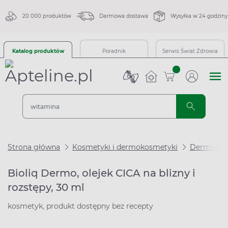
20 000 produktów
Darmowa dostawa
Wysyłka w 24 godziny
Katalog produktów
Poradnik
Serwis Świat Zdrowia
sztuk
Strona główna
Kosmetyki i dermokosmetyki
Dermokos
Bioliq Dermo, olejek CICA na blizny i
rozstępy, 30 ml
kosmetyk, produkt dostępny bez recepty