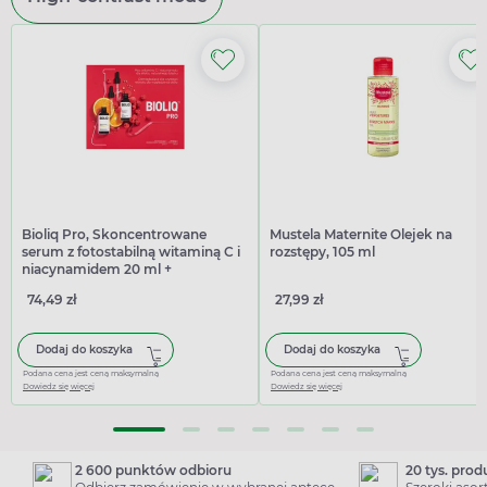
Bioliq Pro, Skoncentrowane
Mustela Maternite Olejek na
serum z fotostabilną witaminą C i
rozstępy, 105 ml
niacynamidem 20 ml +
Odmładzające serum z retinolem
74,49 zł
27,99 zł
20 ml
Dodaj do koszyka
Dodaj do koszyka
Podana cena jest ceną maksymalną
Podana cena jest ceną maksymalną
Dowiedz się więcej
Dowiedz się więcej
2 600 punktów odbioru
20 tys. pro