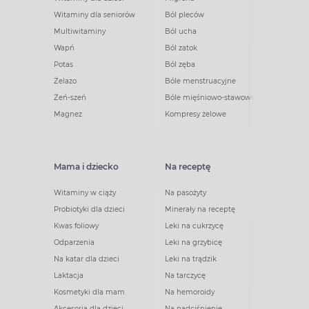
Witaminy dla seniorów
Ból pleców
Multiwitaminy
Ból ucha
Wapń
Ból zatok
Potas
Ból zęba
Żelazo
Bóle menstruacyjne
Żeń-szeń
Bóle mięśniowo-stawowe
Magnez
Kompresy żelowe
Mama i dziecko
Na receptę
Witaminy w ciąży
Na pasożyty
Probiotyki dla dzieci
Minerały na receptę
Kwas foliowy
Leki na cukrzycę
Odparzenia
Leki na grzybicę
Na katar dla dzieci
Leki na trądzik
Laktacja
Na tarczycę
Kosmetyki dla mam
Na hemoroidy
Akcesoria dla dzieci
Na nadciśnienie