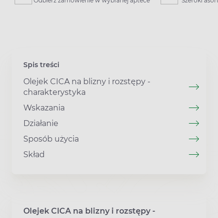
Odbierz zamówienie w wybranej aptece
Szeroki aso
Spis treści
Olejek CICA na blizny i rozstępy -
charakterystyka
Wskazania
Działanie
Sposób użycia
Skład
Olejek CICA na blizny i rozstępy -