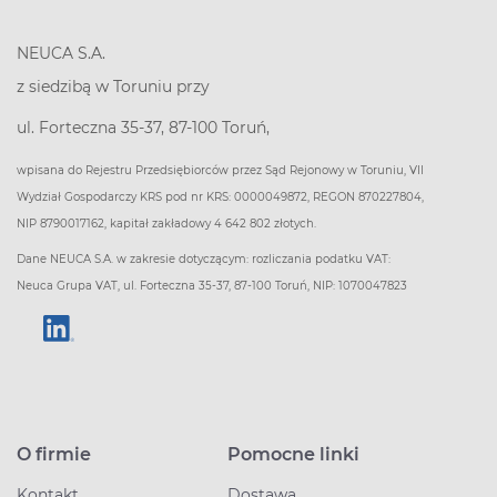
NEUCA S.A.
z siedzibą w Toruniu przy
ul. Forteczna 35-37, 87-100 Toruń,
wpisana do Rejestru Przedsiębiorców przez Sąd Rejonowy w Toruniu, VII
Wydział Gospodarczy KRS pod nr KRS: 0000049872, REGON 870227804,
NIP 8790017162, kapitał zakładowy 4 642 802 złotych.
Dane NEUCA S.A. w zakresie dotyczącym: rozliczania podatku VAT:
Neuca Grupa VAT, ul. Forteczna 35-37, 87-100 Toruń, NIP: 1070047823
O firmie
Pomocne linki
Kontakt
Dostawa