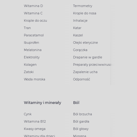
Witamina D
Termometry
Witamina C
Krople do nosa
Krople do oczu
Inhalacje
Tran
Katar
Paracetamol
Kaszel
Ibuprofen
Olejki eteryczne
Melatonina
Gorączka
Elektrolity
Drapanie w gardle
Kolagen
Preparaty przeciwwirusowe
Zatoki
Zapalenie ucha
Woda morska
Odporność
Witaminy i minerały
Ból
Cynk
Ból brzucha
Witamina B12
Ból gardła
Kwasy omega
Ból głowy
Witaminy dla dzieci
Migrena