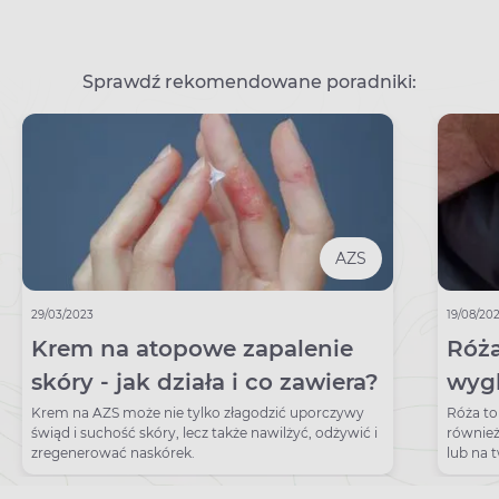
Sprawdź rekomendowane poradniki:
AZS
29/03/2023
19/08/20
Krem na atopowe zapalenie
Róża
skóry - jak działa i co zawiera?
wygl
jak 
Krem na AZS może nie tylko złagodzić uporczywy
Róża to
świąd i suchość skóry, lecz także nawilżyć, odżywić i
również
zregenerować naskórek.
lub na 
zaczerw