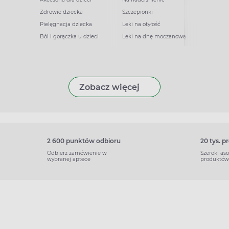
Zdrowie dziecka
Szczepionki
Pielęgnacja dziecka
Leki na otyłość
Ból i gorączka u dzieci
Leki na dnę moczanową
Zobacz więcej
2 600 punktów odbioru
20 tys. 
Odbierz zamówienie w
Szeroki as
wybranej aptece
produktów