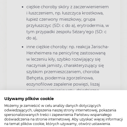
ciężkie choroby skóry z zaczerwienieniem
i łuszczeniem, np. łuszczyca krostkowa,
łupież czerwony mieszkowy, grupa
przyłuszczyc (SD: c do a), erytrodermia, w
tym przypadki zespołu Sézary'ego (SD: c
do a),
inne ciężkie choroby: np. reakcja Jarischa-
Herxheimera na penicylinę zastosowaną
w leczeniu kiły, szybko rozwijający się
naczyniak jamisty, charakteryzujący się
szybkim przemieszczaniem, choroba
Behçeta, piodermia zgorzelinowa,
eozynofilowe zapalenie powięzi, liszaj
czerwony rumieniowaty, dziedziczne
pęcherzowe oddzielanie się naskórka (SD:
Używamy plików cookie
c do a).
Możemy je zamieścić w celu analizy danych dotyczących
odwiedzających, ulepszenia naszej strony internetowej, pokazania
Choroby krwi/choroby nowotworowe:
spersonalizowanych treści i zapewnienia Państwu wspaniałego
doświadczenia na stronie internetowej. Aby uzyskać więcej informacji
autoimmunologiczne choroby krwi:
na temat plików cookie, których używamy, otwórz ustawienia.