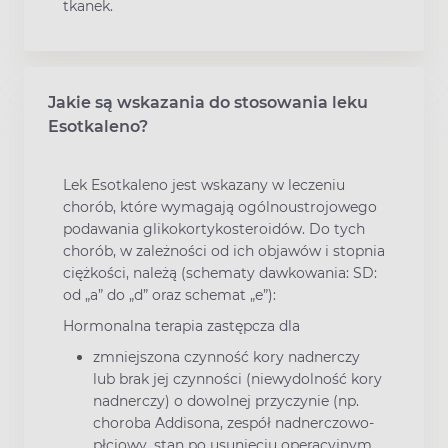
tkanek.
Jakie są wskazania do stosowania leku
Esotkaleno?
Lek Esotkaleno jest wskazany w leczeniu
chorób, które wymagają ogólnoustrojowego
podawania glikokortykosteroidów. Do tych
chorób, w zależności od ich objawów i stopnia
ciężkości, należą (schematy dawkowania: SD:
od „a” do „d” oraz schemat „e”):
Hormonalna terapia zastępcza dla
zmniejszona czynność kory nadnerczy
lub brak jej czynności (niewydolność kory
nadnerczy) o dowolnej przyczynie (np.
choroba Addisona, zespół nadnerczowo-
płciowy, stan po usunięciu operacyjnym