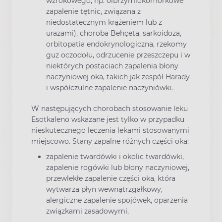
wzrokowego, np. olbrzymiokomórkowe
zapalenie tętnic, związana z
niedostatecznym krążeniem lub z
urazami), choroba Behçeta, sarkoidoza,
orbitopatia endokrynologiczna, rzekomy
guz oczodołu, odrzucenie przeszczepu i w
niektórych postaciach zapalenia błony
naczyniowej oka, takich jak zespół Harady
i współczulne zapalenie naczyniówki.
W następujących chorobach stosowanie leku
Esotkaleno wskazane jest tylko w przypadku
nieskutecznego leczenia lekami stosowanymi
miejscowo. Stany zapalne różnych części oka:
zapalenie twardówki i okolic twardówki,
zapalenie rogówki lub błony naczyniowej,
przewlekłe zapalenie części oka, która
wytwarza płyn wewnątrzgałkowy,
alergiczne zapalenie spojówek, oparzenia
związkami zasadowymi,