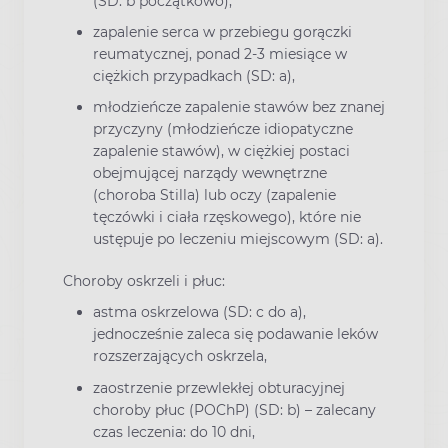
(SD: b początkowo),
zapalenie serca w przebiegu gorączki
reumatycznej, ponad 2-3 miesiące w
ciężkich przypadkach (SD: a),
młodzieńcze zapalenie stawów bez znanej
przyczyny (młodzieńcze idiopatyczne
zapalenie stawów), w ciężkiej postaci
obejmującej narządy wewnętrzne
(choroba Stilla) lub oczy (zapalenie
tęczówki i ciała rzęskowego), które nie
ustępuje po leczeniu miejscowym (SD: a).
Choroby oskrzeli i płuc:
astma oskrzelowa (SD: c do a),
jednocześnie zaleca się podawanie leków
rozszerzających oskrzela,
zaostrzenie przewlekłej obturacyjnej
choroby płuc (POChP) (SD: b) – zalecany
czas leczenia: do 10 dni,