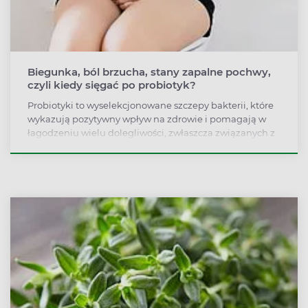
Biegunka, ból brzucha, stany zapalne pochwy,
czyli kiedy sięgać po probiotyk?
Probiotyki to wyselekcjonowane szczepy bakterii, które
wykazują pozytywny wpływ na zdrowie i pomagają w
łagodzeniu wielu dolegliwości, zwłaszcza związanych z
układem pokarmowym.