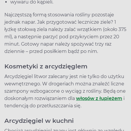
wywaru do kąpieli.
Najczęstszą formą stosowania rośliny pozostaje
jednak napar. Jak przygotować lecznicze ziele? 1
łyżkę stołową ziela należy zalać wrzątkiem (około 375
ml), a następnie parzyć pod przykryciem przez 20
minut. Gotowy napar należy spożywać trzy raz
dziennie – przed posiłkiem bądź po nim.
Kosmetyki z arcydzięglem
Arcydzięgiel litwor zalecany jest nie tylko do użytku
wewnętrznego. W drogeriach można znaleźć liczne
szampony wzbogacone o wyciąg z rośliny. Będą one
doskonałym rozwiązaniem dla
włosów z łupieżem
i
tendencją do przetłuszczania się.
Arcydzięgiel w kuchni
Chociaż arcydzięgiel znany jest głównie ze względu