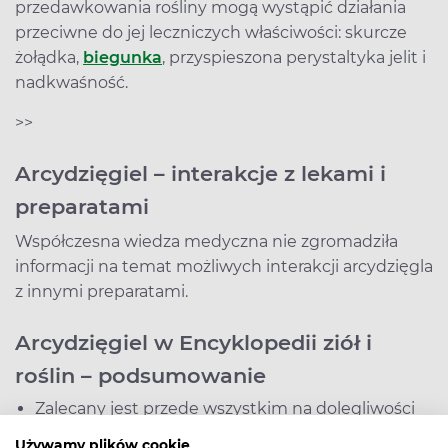
przedawkowania rośliny mogą wystąpić działania
przeciwne do jej leczniczych właściwości: skurcze
żołądka,
biegunka
, przyspieszona perystaltyka jelit i
nadkwaśność.
>>
Arcydzięgiel – interakcje z lekami i
preparatami
Współczesna wiedza medyczna nie zgromadziła
informacji na temat możliwych interakcji arcydzięgla
z innymi preparatami.
Arcydzięgiel w Encyklopedii ziół i
roślin – podsumowanie
Zalecany jest przede wszystkim na dolegliwości
ze strony układu pokarmowego.
Używamy plików cookie