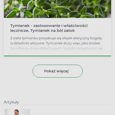
Tymianek - zastosowanie i właściwości
lecznicze. Tymianek na ból zatok
Z ziela tymianku pozyskuje się olejek eteryczny bogaty
w składniki aktywne. Tymianek służy więc jako środek
na infekcje dróg oddechowych, łagodzi dolegliwości ze
strony zatok. Według badań składniki olejku
tymiankowego mogą być przydatne nawet w leczeniu
choroby Alzheimera i Parkinsona.
Pokaż więcej
Artykuły