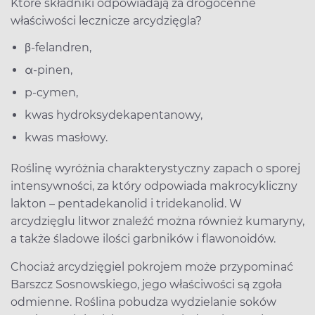
Które składniki odpowiadają za drogocenne
właściwości lecznicze arcydzięgla?
β-felandren,
α-pinen,
p-cymen,
kwas hydroksydekapentanowy,
kwas masłowy.
Roślinę wyróżnia charakterystyczny zapach o sporej
intensywności, za który odpowiada makrocykliczny
lakton – pentadekanolid i tridekanolid. W
arcydzięglu litwor znaleźć można również kumaryny,
a także śladowe ilości garbników i flawonoidów.
Chociaż arcydzięgiel pokrojem może przypominać
Barszcz Sosnowskiego, jego właściwości są zgoła
odmienne. Roślina pobudza wydzielanie soków