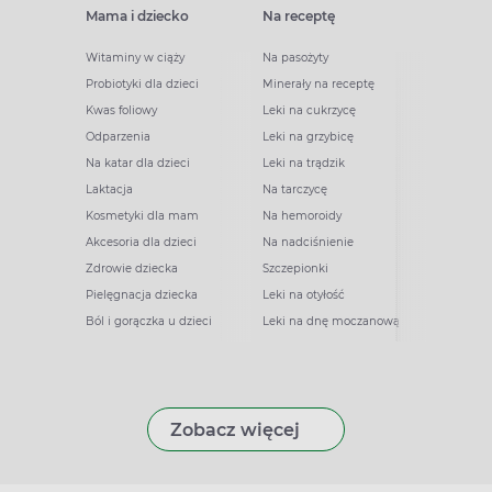
Mama i dziecko
Na receptę
Witaminy w ciąży
Na pasożyty
Probiotyki dla dzieci
Minerały na receptę
Kwas foliowy
Leki na cukrzycę
Odparzenia
Leki na grzybicę
Na katar dla dzieci
Leki na trądzik
Laktacja
Na tarczycę
Kosmetyki dla mam
Na hemoroidy
Akcesoria dla dzieci
Na nadciśnienie
Zdrowie dziecka
Szczepionki
Pielęgnacja dziecka
Leki na otyłość
Ból i gorączka u dzieci
Leki na dnę moczanową
Zobacz więcej