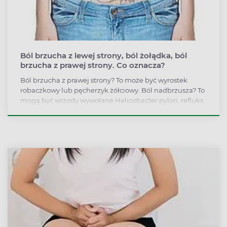
Ból brzucha z lewej strony, ból żołądka, ból
brzucha z prawej strony. Co oznacza?
Ból brzucha z prawej strony? To może być wyrostek
robaczkowy lub pęcherzyk żółciowy. Ból nadbrzusza? To
mogą być wrzody wywołane Helicobacter pylori, refluks
przełyku lub zapalenie żołądka. Ból brzucha z lewej
strony może wskazywać na zapalenie trzustki lub
zapalenie jajników, częste zaparcia i biegunki – na
zespół jelita drażliwego, a wzdęcia po wypiciu mleka –
na nietolerancję laktozy. Ból brzucha w ciąży to
najczęściej prawidłowy objaw, ale w niektórych
przypadkach wymaga pilnej konsultacji. Jak
interpretować ból brzucha?