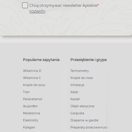
Chcę otrzymywać newsletter Apteline
*
newslettera
rozwiń>
Popularne zapytania
Przeziębienie i grypa
Witamina D
Termometry
Witamina C
Krople do nosa
Krople do oczu
Inhalacje
Tran
Katar
Paracetamol
Kaszel
Ibuprofen
Olejki eteryczne
Melatonina
Gorączka
Elektrolity
Drapanie w gardle
Kolagen
Preparaty przeciwwirusowe