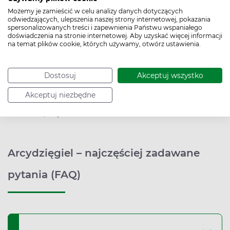
Wykazuje m.in. działanie uspokajające,
Możemy je zamieścić w celu analizy danych dotyczących
antydepresyjne i moczopędne.
odwiedzających, ulepszenia naszej strony internetowej, pokazania
spersonalizowanych treści i zapewnienia Państwu wspaniałego
Pomaga w leczeniu nadmiernego pobudzenia,
doświadczenia na stronie internetowej. Aby uzyskać więcej informacji
na temat plików cookie, których używamy, otwórz ustawienia.
niepokoju, napięcia nerwowego, bezsenności,
depresji i przewlekłego stresu.
Najczęściej stosowany jest w formie naparu i
Dostosuj
Akceptuj wszystko
nalewki.
Akceptuj niezbędne
W kuchni wzbogaca smak piwa, ryb, owoców
morza, zup i sałatek.
Arcydzięgiel – najczęściej zadawane
pytania (FAQ)