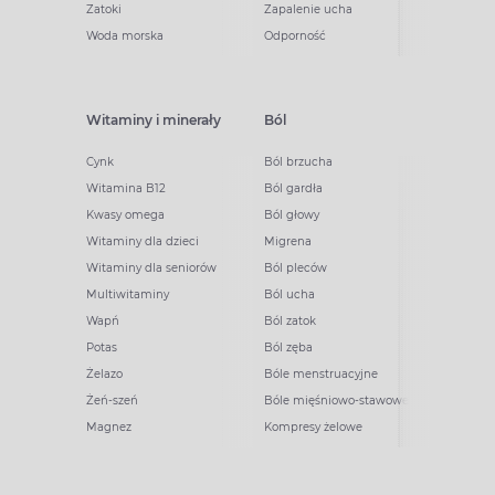
Zatoki
Zapalenie ucha
Woda morska
Odporność
Witaminy i minerały
Ból
Cynk
Ból brzucha
Witamina B12
Ból gardła
Kwasy omega
Ból głowy
Witaminy dla dzieci
Migrena
Witaminy dla seniorów
Ból pleców
Multiwitaminy
Ból ucha
Wapń
Ból zatok
Potas
Ból zęba
Żelazo
Bóle menstruacyjne
Żeń-szeń
Bóle mięśniowo-stawowe
Magnez
Kompresy żelowe