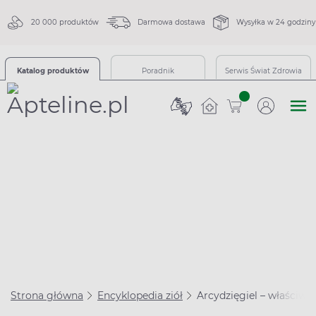
20 000 produktów
Darmowa dostawa
Wysyłka w 24 godziny
Katalog produktów
Poradnik
Serwis Świat Zdrowia
sztuk
Strona główna
Encyklopedia ziół
Arcydzięgiel – właściwoś