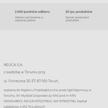
2 600 punktów odbioru
20 tys. produktów
Odbierz zamówienie w
Szeroki asortyment
wybranej aptece
produktów
NEUCA S.A.
z siedzibą w Toruniu przy
ul. Forteczna 35-37, 87-100 Toruń,
wpisana do Rejestru Przedsiębiorców przez Sąd Rejonowy w
Toruniu, VII Wydział Gospodarczy KRS pod nr KRS:
0000049872, REGON 870227804, NIP 8790017162, kapitał
zakładowy 4 552 744 złotych.