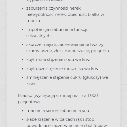
zaburzenia czynności nerek,
niewydolność nerek, obecność białka w
moczu
impotencja (zaburzenie funkcji
seksualnych)
skurcze mięśni, zaczerwienienie twarzy,
szumy uszne, złe samopoczucie, gorączka
zbyt małe stężenie sodu we krwi
zbyt duże stężenie mocznika we krwi
zmniejszenie stężenia cukru (glukozy) we
krwi
Rzadko (występują u mniej niż 1 na 1 000
pacjentów)
marzenia senne, zaburzenia snu
słabe krążenie w palcach rąk i stóp
powodujące zaczerwienienie i ból (objaw