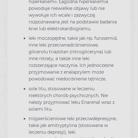
hiperkaliemii. Łagodna hiperkaliemia
powoduje niewielkie objawy lub nie
wywołuje ich wcale i zazwyczaj
rozpoznawana jest na podstawie badania
krwi lub elektrokardiogramu.
leki moczopędne, takie jak np. furosemid,
inne leki przeciwnadciśnieniowe,
glicerolu triazotan (nitrogliceryna) lub
inne nitraty, a także inne leki
rozszerzające naczynia. Ich jednoczesne
przyjmowanie z enalaprylem może
powodować niedociśnienie tętnicze.
sole litu, stosowane w leczeniu
niektórych chorób psychicznych. Nie
należy przyjmować leku Enarenal wraz z
solami litu.
trójpierścieniowe leki przeciwdepresyjne,
takie jak amitryptylina (stosowana w
leczeniu depresji), leki