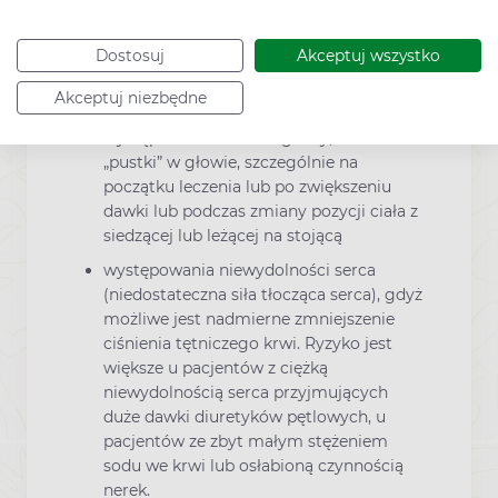
Należy skontaktować się ze swoim lekarzem
Dostosuj
Akceptuj wszystko
przed rozpoczęciem przyjmowania leku
Akceptuj niezbędne
Enarenal w przypadku:
wystąpienia zawrotów głowy, uczucia
„pustki” w głowie, szczególnie na
początku leczenia lub po zwiększeniu
dawki lub podczas zmiany pozycji ciała z
siedzącej lub leżącej na stojącą
występowania niewydolności serca
(niedostateczna siła tłocząca serca), gdyż
możliwe jest nadmierne zmniejszenie
ciśnienia tętniczego krwi. Ryzyko jest
większe u pacjentów z ciężką
niewydolnością serca przyjmujących
duże dawki diuretyków pętlowych, u
pacjentów ze zbyt małym stężeniem
sodu we krwi lub osłabioną czynnością
nerek.