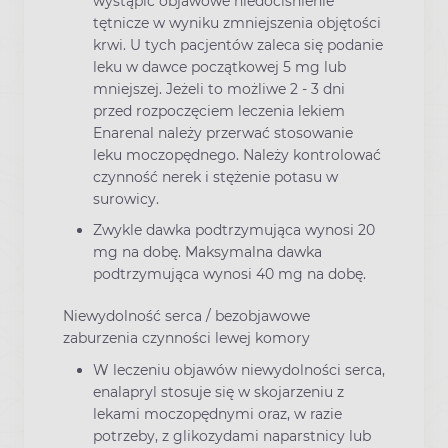
wystąpić objawowe niedociśnienie
tętnicze w wyniku zmniejszenia objętości
krwi. U tych pacjentów zaleca się podanie
leku w dawce początkowej 5 mg lub
mniejszej. Jeżeli to możliwe 2 - 3 dni
przed rozpoczęciem leczenia lekiem
Enarenal należy przerwać stosowanie
leku moczopędnego. Należy kontrolować
czynność nerek i stężenie potasu w
surowicy.
Zwykle dawka podtrzymująca wynosi 20
mg na dobę. Maksymalna dawka
podtrzymująca wynosi 40 mg na dobę.
Niewydolność serca / bezobjawowe
zaburzenia czynności lewej komory
W leczeniu objawów niewydolności serca,
enalapryl stosuje się w skojarzeniu z
lekami moczopędnymi oraz, w razie
potrzeby, z glikozydami naparstnicy lub