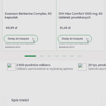
Swanson Berberine Complex, 90
DIH Max Comfort 1000 mg, 60
kapsułek
tabletek powlekanych
69,99 zł
61,49 zł
Dodaj do koszyka
Dodaj do koszyka
Podana cena jest ceną maksymalną
Podana cena jest ceną maksymalną
Dowiedz się więcej
Dowiedz się więcej
2 600 punktów odbioru
20 tys. pro
Odbierz zamówienie w wybranej aptece
Szeroki aso
Spis treści