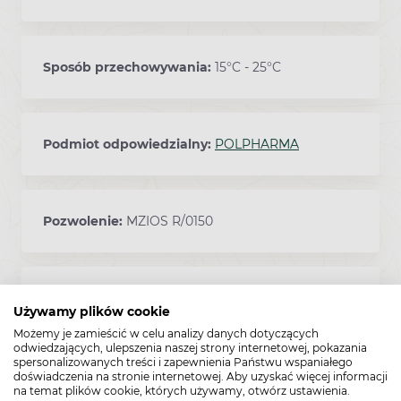
Sposób przechowywania:
15°C - 25°C
Podmiot odpowiedzialny:
POLPHARMA
Pozwolenie:
MZIOS R/0150
Kod EAN:
5909990015054
Używamy plików cookie
Możemy je zamieścić w celu analizy danych dotyczących
odwiedzających, ulepszenia naszej strony internetowej, pokazania
spersonalizowanych treści i zapewnienia Państwu wspaniałego
Ważne przed zastosowaniem
doświadczenia na stronie internetowej. Aby uzyskać więcej informacji
na temat plików cookie, których używamy, otwórz ustawienia.
Ostrzeżenia