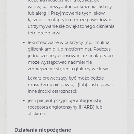
leczeniu niedociśnienia tętniczego,
wstrząsu, niewydolności krążenia, astmy
lub alergii. Przyjmowanie tych leków
łącznie z enalaprylem może powodować
utrzymywanie się zwiększonego ciśnienia
tętniczego krwi.
leki stosowane w cukrzycy (np. insulina,
glibenklamid lub metformina). Podczas
jednoczesnego stosowania z enalaprylem
może występować nadmiernie
zmniejszenie stężenia glukozy we krwi.
Lekarz prowadzący być może będzie
musiał zmienić dawkę i (lub) zastosować
inne środki ostrożności:
jeśli pacjent przyjmuje antagonistę
receptora angiotensyny II (ARB) lub
aliskiren.
Działania niepożądane