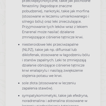
przeciwpsychotyczne, takie jak pochodne
fenazoliny (łagodzące znaczne
pobudzenie), narkotyki, takie jak morfina
(stosowane w leczeniu umiarkowanego i
silnego bólu) oraz leki znieczulające.
Przyjmowanie tych leków wraz z lekiem
Enarenal może nasilać działanie
zmniejszające ciśnienie tętnicze krwi.
niesteroidowe leki przeciwzapalne
(NLPZ), takie jak np. diflunisal lub
diklofenak, stosowane w łagodzeniu bólu
i stanów zapalnych. Leki te zmniejszają
działanie obniżające ciśnienie tętnicze
krwi enalaprylu i nasilają zwiększenie
stężenia potasu we krwi.
sole złota (stosowane w leczeniu
zapalenia stawów).
sympatykomimetyki, takie jak efedryna,
noradrenalina i adrenalina stosowane w