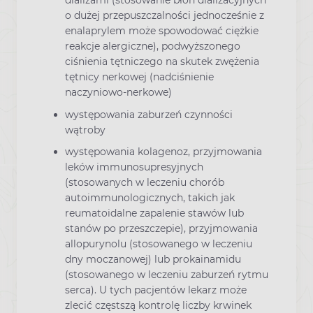
dializami (stosowanie błon dializacyjnych
o dużej przepuszczalności jednocześnie z
enalaprylem może spowodować ciężkie
reakcje alergiczne), podwyższonego
ciśnienia tętniczego na skutek zwężenia
tętnicy nerkowej (nadciśnienie
naczyniowo-nerkowe)
występowania zaburzeń czynności
wątroby
występowania kolagenoz, przyjmowania
leków immunosupresyjnych
(stosowanych w leczeniu chorób
autoimmunologicznych, takich jak
reumatoidalne zapalenie stawów lub
stanów po przeszczepie), przyjmowania
allopurynolu (stosowanego w leczeniu
dny moczanowej) lub prokainamidu
(stosowanego w leczeniu zaburzeń rytmu
serca). U tych pacjentów lekarz może
zlecić częstszą kontrolę liczby krwinek