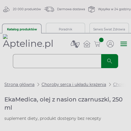
20 000 produktów
Darmowa dostawa
Wysyłka w 24 godziny
Katalog produktów
Poradnik
Serwis Świat Zdrowia
sztuk
Strona główna
Choroby serca i układu krążenia
Choleste
EkaMedica, olej z nasion czarnuszki, 250
ml
suplement diety, produkt dostępny bez recepty