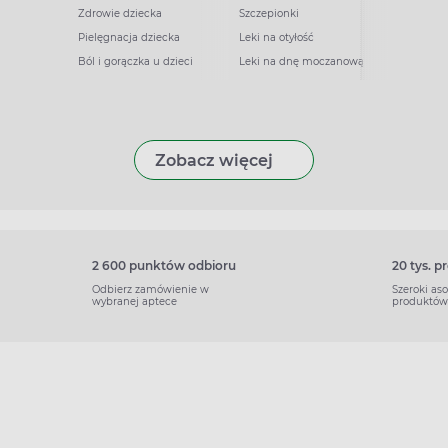
Zdrowie dziecka
Szczepionki
Pielęgnacja dziecka
Leki na otyłość
Ból i gorączka u dzieci
Leki na dnę moczanową
Zobacz więcej
2 600 punktów odbioru
20 tys. 
Odbierz zamówienie w
Szeroki as
wybranej aptece
produktów