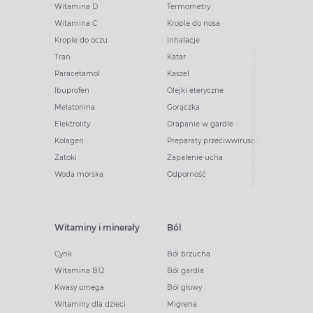
Witamina D
Termometry
Witamina C
Krople do nosa
Krople do oczu
Inhalacje
Tran
Katar
Paracetamol
Kaszel
Ibuprofen
Olejki eteryczne
Melatonina
Gorączka
Elektrolity
Drapanie w gardle
Kolagen
Preparaty przeciwwirusowe
Zatoki
Zapalenie ucha
Woda morska
Odporność
Witaminy i minerały
Ból
Cynk
Ból brzucha
Witamina B12
Ból gardła
Kwasy omega
Ból głowy
Witaminy dla dzieci
Migrena