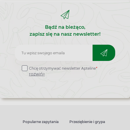
Cholest
cholest
tej sub
panele
Bądź na bieżąco,
zapisz się na nasz newsletter!
Zapisz
do
Chcę otrzymywać newsletter Apteline
*
newslettera
rozwiń>
Popularne zapytania
Przeziębienie i grypa