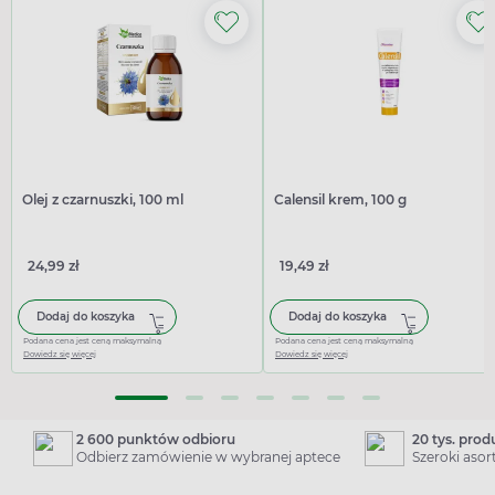
Olej z czarnuszki, 100 ml
Calensil krem, 100 g
24,99 zł
19,49 zł
Dodaj do koszyka
Dodaj do koszyka
Podana cena jest ceną maksymalną
Podana cena jest ceną maksymalną
Dowiedz się więcej
Dowiedz się więcej
2 600 punktów odbioru
20 tys. pro
Odbierz zamówienie w wybranej aptece
Szeroki aso