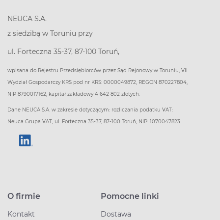
NEUCA S.A.
z siedzibą w Toruniu przy
ul. Forteczna 35-37, 87-100 Toruń,
wpisana do Rejestru Przedsiębiorców przez Sąd Rejonowy w Toruniu, VII
Wydział Gospodarczy KRS pod nr KRS: 0000049872, REGON 870227804,
NIP 8790017162, kapitał zakładowy 4 642 802 złotych.
Dane NEUCA S.A. w zakresie dotyczącym: rozliczania podatku VAT:
Neuca Grupa VAT, ul. Forteczna 35-37, 87-100 Toruń, NIP: 1070047823
O firmie
Pomocne linki
Kontakt
Dostawa