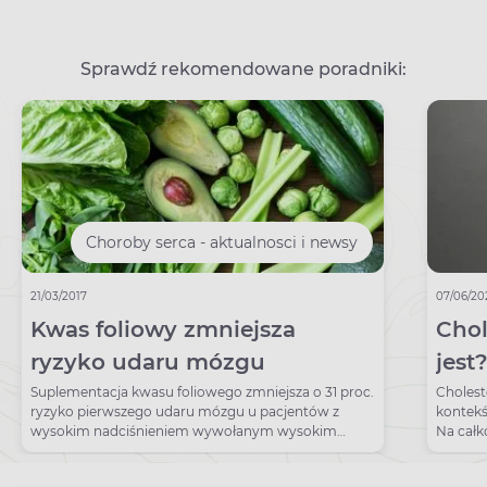
Sprawdź rekomendowane poradniki:
Choroby serca - aktualnosci i newsy
21/03/2017
07/06/20
Kwas foliowy zmniejsza
Chol
ryzyko udaru mózgu
jest
prz
Suplementacja kwasu foliowego zmniejsza o 31 proc.
Cholest
ryzyko pierwszego udaru mózgu u pacjentów z
kontekś
wysokim nadciśnieniem wywołanym wysokim
Na całk
poziomem cholesterolu.
wszystk
pokarme