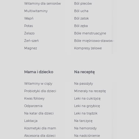
Witaminy dla seniorów
Ból pleców
Multiwitaminy
Ból ucha
Wapń
Ból zatok
Potas
Ból zęba
Żelazo
Bóle menstruacyjne
Żeń-szeń
Bóle mięśniowo-stawowe
Magnez
Kompresy żelowe
Mama i dziecko
Na receptę
Witaminy w ciąży
Na pasożyty
Probiotyki dla dzieci
Minerały na receptę
Kwas foliowy
Leki na cukrzycę
Odparzenia
Leki na grzybicę
Na katar dla dzieci
Leki na trądzik
Laktacja
Na tarczycę
Kosmetyki dla mam
Na hemoroidy
Akcesoria dla dzieci
Na nadciśnienie