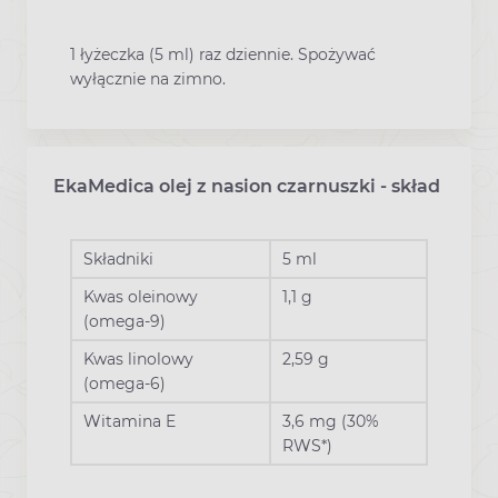
1 łyżeczka (5 ml) raz dziennie. Spożywać
wyłącznie na zimno.
EkaMedica olej z nasion czarnuszki - skład
Składniki
5 ml
Kwas oleinowy
1,1 g
(omega-9)
Kwas linolowy
2,59 g
(omega-6)
Witamina E
3,6 mg (30%
RWS*)