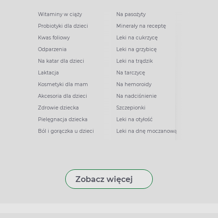
Witaminy w ciąży
Na pasożyty
Probiotyki dla dzieci
Minerały na receptę
Kwas foliowy
Leki na cukrzycę
Odparzenia
Leki na grzybicę
Na katar dla dzieci
Leki na trądzik
Laktacja
Na tarczycę
Kosmetyki dla mam
Na hemoroidy
Akcesoria dla dzieci
Na nadciśnienie
Zdrowie dziecka
Szczepionki
Pielęgnacja dziecka
Leki na otyłość
Ból i gorączka u dzieci
Leki na dnę moczanową
Zobacz więcej