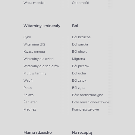
Woda morska
Odporność
Witaminy i minerały
Ból
Cynk
Ból brzucha
Witamina B12
Ból gardła
Kwasy omega
Ból głowy
Witaminy dla dzieci
Migrena
Witaminy dla seniorów
Ból pleców
Multiwitaminy
Ból ucha
Wapń
Ból zatok
Potas
Ból zęba
Żelazo
Bóle menstruacyjne
Żeń-szeń
Bóle mięśniowo-stawowe
Magnez
Kompresy żelowe
Mama i dziecko
Na receptę