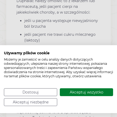
Duphalac należy omówić to z lekarzem lub
farmaceutą, jeśli pacjent cierpi na
jakiekolwiek choroby, a w szczególności:
jeśli u pacjenta występuje niewyjaśniony
ból brzucha
jeśli pacjent nie trawi cukru mlecznego
(laktozy)
jeśli występuje cukrzyca.
Używamy plików cookie
Nie należy przyjmować leku Duphalac jeśli
Możemy je zamieścić w celu analizy danych dotyczących
odwiedzających, ulepszenia naszej strony internetowej, pokazania
występuje:
spersonalizowanych treści i zapewnienia Państwu wspaniałego
doświadczenia na stronie internetowej. Aby uzyskać więcej informacji
nietolerancja galaktozy lub fruktozy
na temat plików cookie, których używamy, otwórz ustawienia.
niedobór laktazy typu Lapp
złe wchłanianie glukozy-galaktozy.
Dostosuj
Akceptuj wszystko
U pacjentów z cukrzycą i jednocześnie
Akceptuj niezbędne
leczonych z powodu encefalopatii
wątrobowej dawka leku Duphalac będzie