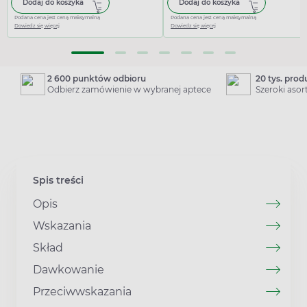
Dodaj do koszyka
Dodaj do koszyka
Podana cena jest ceną maksymalną
Podana cena jest ceną maksymalną
Dowiedz się więcej
Dowiedz się więcej
2 600 punktów odbioru
20 tys. pro
Odbierz zamówienie w wybranej aptece
Szeroki aso
Spis treści
Opis
Wskazania
Skład
Dawkowanie
Przeciwwskazania