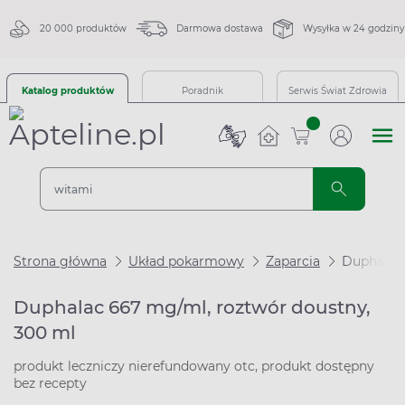
20 000 produktów
Darmowa dostawa
Wysyłka w 24 godziny
Katalog produktów
Poradnik
Serwis Świat Zdrowia
sztuk
Strona główna
Układ pokarmowy
Zaparcia
Duphalac 
Duphalac 667 mg/ml, roztwór doustny,
300 ml
produkt leczniczy nierefundowany otc, produkt dostępny
bez recepty