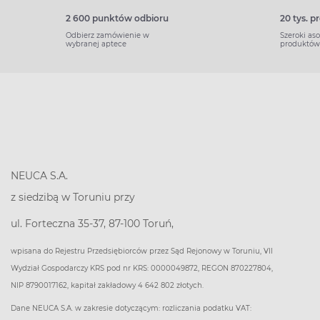
2 600 punktów odbioru
20 tys. 
Odbierz zamówienie w
Szeroki as
wybranej aptece
produktów
NEUCA S.A.
z siedzibą w Toruniu przy
ul. Forteczna 35-37, 87-100 Toruń,
wpisana do Rejestru Przedsiębiorców przez Sąd Rejonowy w Toruniu, VII
Wydział Gospodarczy KRS pod nr KRS: 0000049872, REGON 870227804,
NIP 8790017162, kapitał zakładowy 4 642 802 złotych.
Dane NEUCA S.A. w zakresie dotyczącym: rozliczania podatku VAT: