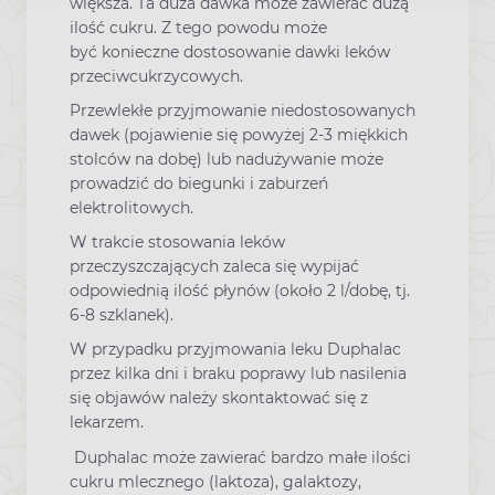
większa. Ta duża dawka może zawierać dużą
ilość cukru. Z tego powodu może
być konieczne dostosowanie dawki leków
przeciwcukrzycowych.
Przewlekłe przyjmowanie niedostosowanych
dawek (pojawienie się powyżej 2-3 miękkich
stolców na dobę) lub nadużywanie może
prowadzić do biegunki i zaburzeń
elektrolitowych.
W trakcie stosowania leków
przeczyszczających zaleca się wypijać
odpowiednią ilość płynów (około 2 l/dobę, tj.
6-8 szklanek).
W przypadku przyjmowania leku Duphalac
przez kilka dni i braku poprawy lub nasilenia
się objawów należy skontaktować się z
lekarzem.
Duphalac może zawierać bardzo małe ilości
cukru mlecznego (laktoza), galaktozy,