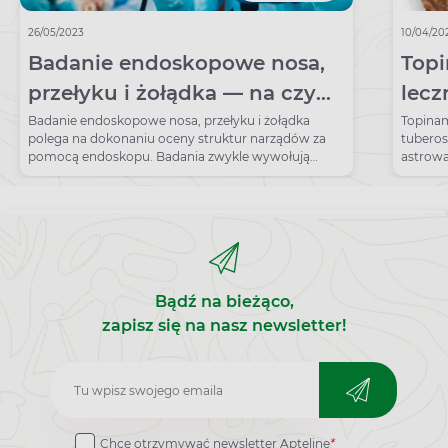
26/05/2023
10/04/20
Badanie endoskopowe nosa,
Topi
przełyku i żołądka — na czym
lecz
polega i jakie są wskazania?
zast
Badanie endoskopowe nosa, przełyku i żołądka
Topinam
polega na dokonaniu oceny struktur narządów za
tuberos
pomocą endoskopu. Badania zwykle wywołują
astrowa
znaczny dyskomfort, jednak nie trwają długo, a
Bulwy r
stanowią bardzo dokładną metodę diagnostyczną,
słodki
wykorzystywaną u pacjentów z określonymi
karczoc
dolegliwościami. Jakie są wskazania do badania
pastewn
endoskopowego nosa, przełyku i żołądka?
Znane s
Jego bu
przyspi
Bądź na bieżąco,
związkó
ponadto
zapisz się na nasz newsletter!
obniżen
Zapisz
do
Chcę otrzymywać newsletter Apteline
*