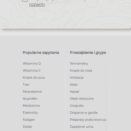
newslettera
rozwiń>
Popularne zapytania
Przeziębienie i grypa
Witamina D
Termometry
Witamina C
Krople do nosa
Krople do oczu
Inhalacje
Tran
Katar
Paracetamol
Kaszel
Ibuprofen
Olejki eteryczne
Melatonina
Gorączka
Elektrolity
Drapanie w gardle
Kolagen
Preparaty przeciwwirusowe
Zatoki
Zapalenie ucha