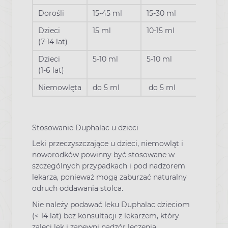
Dorośli
15-45 ml
15-30 ml
Dzieci
15 ml
10-15 ml
(7-14 lat)
Dzieci
5-10 ml
5-10 ml
(1-6 lat)
Niemowlęta
do 5 ml
do 5 ml
Stosowanie Duphalac u dzieci
Leki przeczyszczające u dzieci, niemowląt i
noworodków powinny być stosowane w
szczególnych przypadkach i pod nadzorem
lekarza, ponieważ mogą zaburzać naturalny
odruch oddawania stolca.
Nie należy podawać leku Duphalac dzieciom
(< 14 lat) bez konsultacji z lekarzem, który
zaleci lek i zapewni nadzór leczenia.