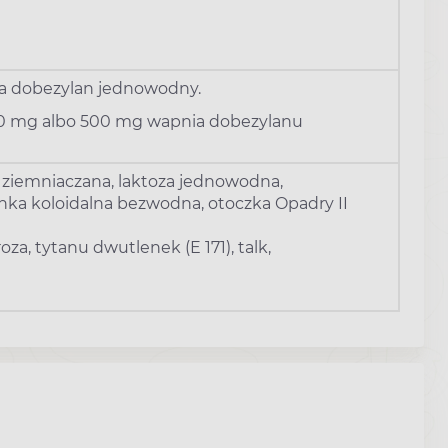
ia dobezylan jednowodny.
250 mg albo 500 mg wapnia dobezylanu
a ziemniaczana, laktoza jednowodna,
nka koloidalna bezwodna, otoczka Opadry II
oza, tytanu dwutlenek (E 171), talk,