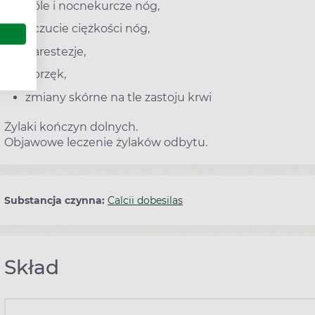
bóle i nocnekurcze nóg,
uczucie ciężkości nóg,
parestezje,
obrzęk,
zmiany skórne na tle zastoju krwi
Żylaki kończyn dolnych.
Objawowe leczenie żylaków odbytu.
Substancja czynna:
Calcii dobesilas
Skład