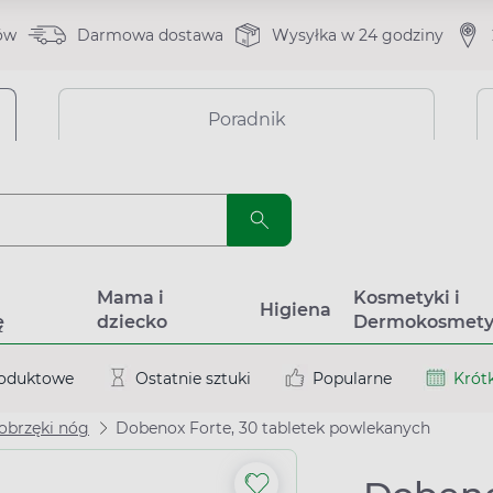
ów
Darmowa dostawa
Wysyłka w 24 godziny
Poradnik
a
Mama i
Kosmetyki i
Higiena
ę
dziecko
Dermokosmety
roduktowe
Ostatnie sztuki
Popularne
Krótk
 obrzęki nóg
Dobenox Forte, 30 tabletek powlekanych