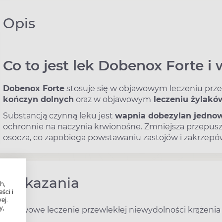
Opis
Co to jest lek Dobenox Forte i 
Dobenox Forte
stosuje się w objawowym leczeniu prze
kończyn dolnych
oraz w objawowym
leczeniu żylakó
Substancją czynną leku jest
wapnia dobezylan jedno
ochronnie na naczynia krwionośne. Zmniejsza przepuszc
osocza, co zapobiega powstawaniu zastojów i zakrzepó
Wskazania
h,
ści i
ej.
y,
Objawowe leczenie przewlekłej niewydolności krążenia