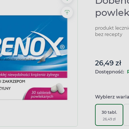
Dobeno
powle
produkt leczn
bez recepty
26,49 zł
Dostępność:
Wybierz wari
30 tabl.
26,49 zł