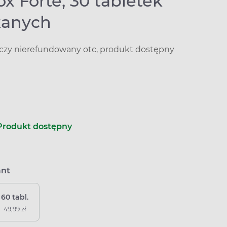
x Forte, 30 tabletek
kanych
iczy nierefundowany otc, produkt dostępny
Produkt dostępny
ant
60 tabl.
49,99 zł