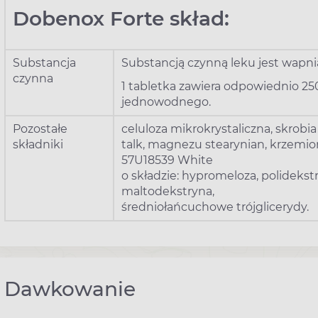
Dobenox Forte skład:
Substancja
Substancją czynną leku jest wapn
czynna
1 tabletka zawiera odpowiednio 
jednowodnego.
Pozostałe
celuloza mikrokrystaliczna, skrobi
składniki
talk, magnezu stearynian, krzemio
57U18539 White
o składzie: hypromeloza, polidekstr
maltodekstryna,
średniołańcuchowe trójglicerydy.
Dawkowanie