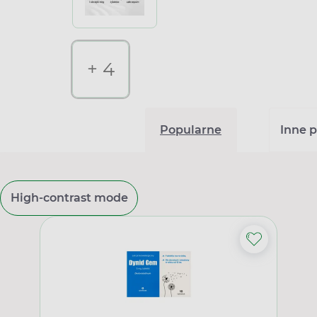
+ 4
Popularne
Inne p
High-contrast mode