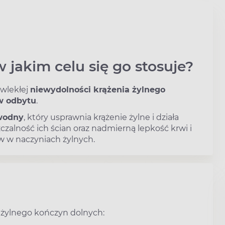
w jakim celu się go stosuje?
wlekłej
niewydolności krążenia żylnego
w odbytu
.
wodny
, który usprawnia krążenie żylne i działa
zalność ich ścian oraz nadmierną lepkość krwi i
w w naczyniach żylnych.
 żylnego kończyn dolnych: