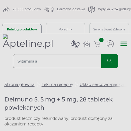
20 000 produktów
Darmowa dostawa
Wysyłka w 24 godziny
Katalog produktów
Poradnik
Serwis Świat Zdrowia
sztuk
Strona główna
Leki na receptę
Układ sercowo-naczynio
Delmuno 5, 5 mg + 5 mg, 28 tabletek
powlekanych
produkt leczniczy refundowany, produkt dostępny za
okazaniem recepty