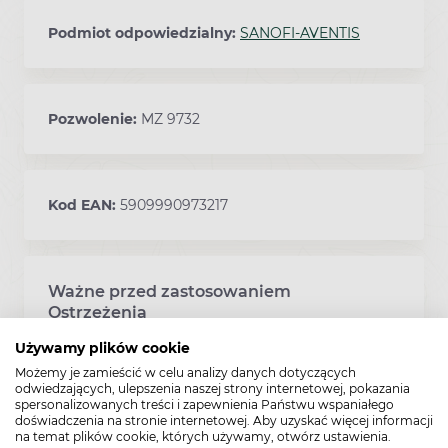
Podmiot odpowiedzialny:
SANOFI-AVENTIS
Pozwolenie:
MZ 9732
Kod EAN:
5909990973217
Ważne przed zastosowaniem
Ostrzeżenia
Używamy plików cookie
Przed rozpoczęciem przyjmowania leku
Możemy je zamieścić w celu analizy danych dotyczących
odwiedzających, ulepszenia naszej strony internetowej, pokazania
Delmuno należy omówić to z lekarzem lub
spersonalizowanych treści i zapewnienia Państwu wspaniałego
farmaceutą.
doświadczenia na stronie internetowej. Aby uzyskać więcej informacji
na temat plików cookie, których używamy, otwórz ustawienia.
Należy zachować ostrożność w następujących