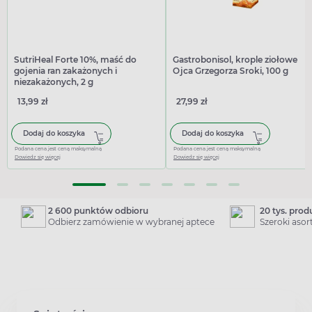
SutriHeal Forte 10%, maść do
Gastrobonisol, krople ziołowe
gojenia ran zakażonych i
Ojca Grzegorza Sroki, 100 g
niezakażonych, 2 g
13,99 zł
27,99 zł
Dodaj do koszyka
Dodaj do koszyka
Podana cena jest ceną maksymalną
Podana cena jest ceną maksymalną
Dowiedz się więcej
Dowiedz się więcej
2 600 punktów odbioru
20 tys. pro
Odbierz zamówienie w wybranej aptece
Szeroki aso