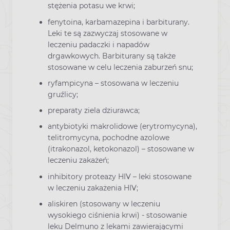
stężenia potasu we krwi;
fenytoina, karbamazepina i barbiturany.
Leki te są zazwyczaj stosowane w
leczeniu padaczki i napadów
drgawkowych. Barbiturany są także
stosowane w celu leczenia zaburzeń snu;
ryfampicyna – stosowana w leczeniu
gruźlicy;
preparaty ziela dziurawca;
antybiotyki makrolidowe (erytromycyna),
telitromycyna, pochodne azolowe
(itrakonazol, ketokonazol) – stosowane w
leczeniu zakażeń;
inhibitory proteazy HIV – leki stosowane
w leczeniu zakażenia HIV;
aliskiren (stosowany w leczeniu
wysokiego ciśnienia krwi) - stosowanie
leku Delmuno z lekami zawierającymi