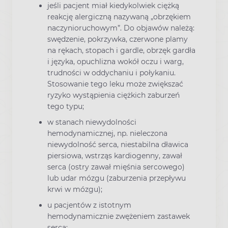
jeśli pacjent miał kiedykolwiek ciężką
reakcję alergiczną nazywaną „obrzękiem
naczynioruchowym”. Do objawów należą:
swędzenie, pokrzywka, czerwone plamy
na rękach, stopach i gardle, obrzęk gardła
i języka, opuchlizna wokół oczu i warg,
trudności w oddychaniu i połykaniu.
Stosowanie tego leku może zwiększać
ryzyko wystąpienia ciężkich zaburzeń
tego typu;
w stanach niewydolności
hemodynamicznej, np. nieleczona
niewydolność serca, niestabilna dławica
piersiowa, wstrząs kardiogenny, zawał
serca (ostry zawał mięśnia sercowego)
lub udar mózgu (zaburzenia przepływu
krwi w mózgu);
u pacjentów z istotnym
hemodynamicznie zwężeniem zastawek
serca;