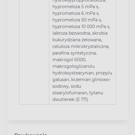
hydroksypropyloceluloza,
hypromeloza 5 mPaˑs,
hypromeloza 6 mPaˑs,
hypromeloza 50 mPaˑs,
hypromeloza 10 000 mPaˑs,
laktoza bezwodna, skrobia
kukurydziana żelowana,
celuloza mikrokrystaliczna,
parafina syntetyczna,
makrogol 6000,
makrogologlicerolu
hydroksystearynian, propylu
galusan, krzemian glinowo-
sodowy, sodu
stearylofumaran, tytanu
dwutlenek (E 171).