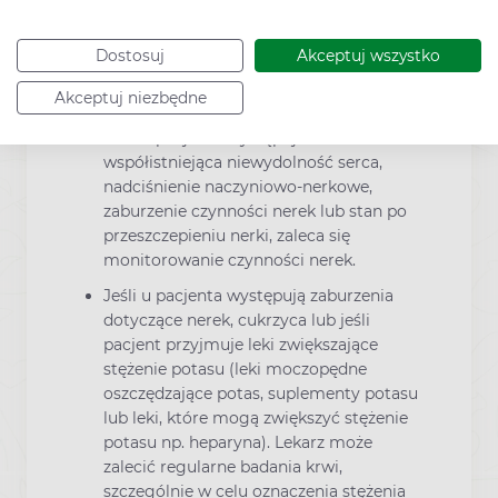
przypadkach:
W razie wystąpienia „obrzęku
Dostosuj
Akceptuj wszystko
naczynioruchowego” należy natychmiast
Akceptuj niezbędne
odstawić lek.
Jeśli u pacjenta występuje
współistniejąca niewydolność serca,
nadciśnienie naczyniowo-nerkowe,
zaburzenie czynności nerek lub stan po
przeszczepieniu nerki, zaleca się
monitorowanie czynności nerek.
Jeśli u pacjenta występują zaburzenia
dotyczące nerek, cukrzyca lub jeśli
pacjent przyjmuje leki zwiększające
stężenie potasu (leki moczopędne
oszczędzające potas, suplementy potasu
lub leki, które mogą zwiększyć stężenie
potasu np. heparyna). Lekarz może
zalecić regularne badania krwi,
szczególnie w celu oznaczenia stężenia