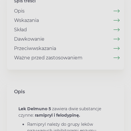
Spis treści
Opis
Wskazania
Skład
Dawkowanie
Przeciwwskazania
Ważne przed zastosowaniem
Opis
Lek Delmuno 5
zawiera dwie substancje
czynne:
ramipryl i felodypinę.
Ramipryl należy do grupy leków
nazywanych inhibitorami enzymu