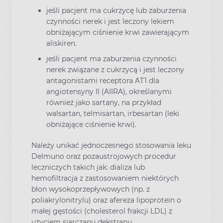
jeśli pacjent ma cukrzycę lub zaburzenia
czynności nerek i jest leczony lekiem
obniżającym ciśnienie krwi zawierającym
aliskiren.
jeśli pacjent ma zaburzenia czynności
nerek związane z cukrzycą i jest leczony
antagonistami receptora AT1 dla
angiotensyny II (AIIRA), określanymi
również jako sartany, na przykład
walsartan, telmisartan, irbesartan (leki
obniżające ciśnienie krwi).
Należy unikać jednoczesnego stosowania leku
Delmuno oraz pozaustrojowych procedur
leczniczych takich jak: dializa lub
hemofiltracja z zastosowaniem niektórych
błon wysokoprzepływowych (np. z
poliakrylonitrylu) oraz afereza lipoprotein o
małej gęstości (cholesterol frakcji LDL) z
użyciem siarczanu dekstranu.