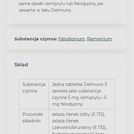
same dawki ramiprylu lub felodypiny jak
zawarte w leku Delmuno.
Substancja czynna:
Felodipinum
,
Ramiprilum
Skład
Substancja
Jedna tabletka Delmuno 5
czynna
zawiera jako substancje
czynne 5 mg ramiprylu i 5
mg felodypiny.
Pozostałe
żelaza tlenek żółty (E 172),
składniki
żelaza tlenek
czerwonobrunatny (E 172),