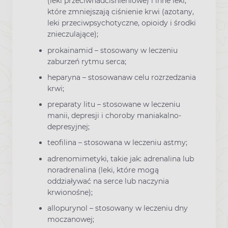
(leki przeciwnadciśnieniowe) i inne leki,
które zmniejszają ciśnienie krwi (azotany,
leki przeciwpsychotyczne, opioidy i środki
znieczulające);
prokainamid – stosowany w leczeniu
zaburzeń rytmu serca;
heparyna – stosowanaw celu rozrzedzania
krwi;
preparaty litu – stosowane w leczeniu
manii, depresji i choroby maniakalno-
depresyjnej;
teofilina – stosowana w leczeniu astmy;
adrenomimetyki, takie jak: adrenalina lub
noradrenalina (leki, które mogą
oddziaływać na serce lub naczynia
krwionośne);
allopurynol – stosowany w leczeniu dny
moczanowej;