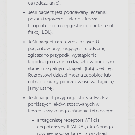
os (odczulanie).
Jeśli pacjent jest poddawany leczeniu
pozaustrojowemu jak np. afereza
lipoprotein o małej gęstości (cholesterol
frakcji LDL).
Jeśli pacjent ma rozrost dziąseł. U
pacjentów przyjmujących felodypinę
zgłaszano przypadki wystąpienia
łagodnego rozrostu dziąseł z widocznym
stanem zapalnym dziąseł i (lub) ozębnej.
Rozrostowi dziąseł można zapobiec lub
cofnąć zmiany poprzez właściwą higienę
jamy ustnej.
Jeśli pacjent przyjmuje którykolwiek z
poniższych leków, stosowanych w
leczeniu wysokiego ciśnienia tętniczego:
antagonistę receptora AT1 dla
angiotensyny II (AIIRA), określanego
również jako sartan – na przykład