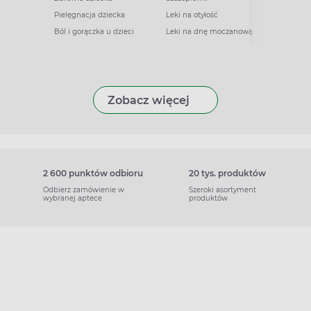
Pielęgnacja dziecka
Leki na otyłość
Ból i gorączka u dzieci
Leki na dnę moczanową
Zobacz więcej
2 600 punktów odbioru
20 tys. produktów
Odbierz zamówienie w
Szeroki asortyment
wybranej aptece
produktów