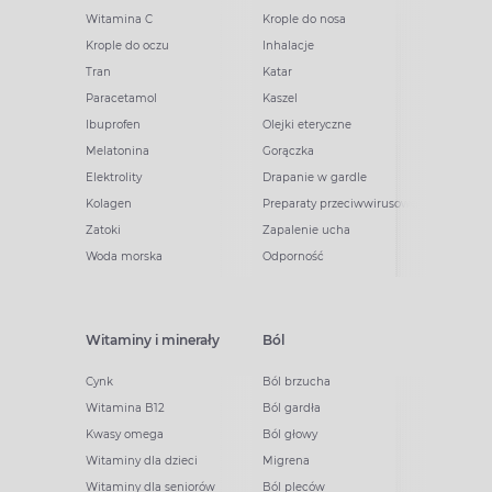
Witamina C
Krople do nosa
Krople do oczu
Inhalacje
Tran
Katar
Paracetamol
Kaszel
Ibuprofen
Olejki eteryczne
Melatonina
Gorączka
Elektrolity
Drapanie w gardle
Kolagen
Preparaty przeciwwirusowe
Zatoki
Zapalenie ucha
Woda morska
Odporność
Witaminy i minerały
Ból
Cynk
Ból brzucha
Witamina B12
Ból gardła
Kwasy omega
Ból głowy
Witaminy dla dzieci
Migrena
Witaminy dla seniorów
Ból pleców