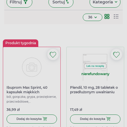
Filtruj
Sortuj
Kategoria
36
Produkt tygodnia
nierefundowany
Ibuprom Max Sprint, 40
Plendil, 10 mg, 28 tabletek o
kapsułek miękkich
przedłużonym uwalnianiu
ból, gorączka, grypa, przeziębienie,
przeciwbólowe,
przeciwgorączkowe
36,99 zł
17,49 zł
Dodaj do koszyka Ibuprom Max Sprint, 40 kapsułek miękk
Dodaj do koszy
Dodaj do koszyka
Dodaj do koszyka