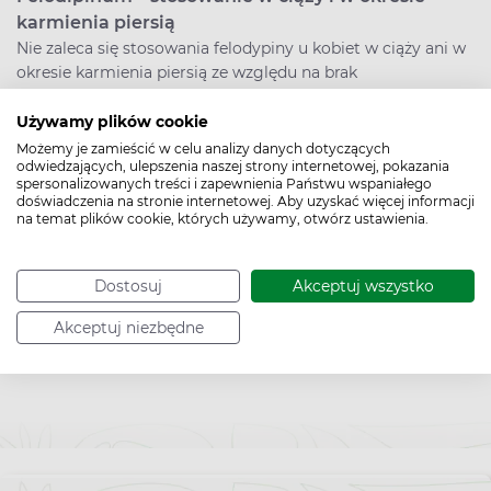
karmienia piersią
Nie zaleca się stosowania felodypiny u kobiet w ciąży ani w
okresie karmienia piersią ze względu na brak
wystarczających danych dotyczących bezpieczeństwa
stosowania tego leku w tym czasie. Zawsze zaleca się
Używamy plików cookie
wtedy konsultację z lekarzem przed rozpoczęciem lub
Możemy je zamieścić w celu analizy danych dotyczących
odwiedzających, ulepszenia naszej strony internetowej, pokazania
kontynuacją stosowania felodypiny.
spersonalizowanych treści i zapewnienia Państwu wspaniałego
doświadczenia na stronie internetowej. Aby uzyskać więcej informacji
>>
Zdrowe serce – wprowadź w życie 10 nawyków
na temat plików cookie, których używamy, otwórz ustawienia.
W jakich postaciach występuje felodypina?
Felodypina występuje w postaci tabletek powlekanych lub
Dostosuj
Akceptuj wszystko
tabletek o zmodyfikowanym uwalnianiu.
Akceptuj niezbędne
>>
Pomiar ciśnienia tętniczego – na której ręce mierzyć
ciśnienie?