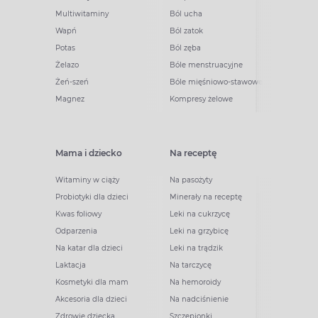
Multiwitaminy
Ból ucha
Wapń
Ból zatok
Potas
Ból zęba
Żelazo
Bóle menstruacyjne
Żeń-szeń
Bóle mięśniowo-stawowe
Magnez
Kompresy żelowe
Mama i dziecko
Na receptę
Witaminy w ciąży
Na pasożyty
Probiotyki dla dzieci
Minerały na receptę
Kwas foliowy
Leki na cukrzycę
Odparzenia
Leki na grzybicę
Na katar dla dzieci
Leki na trądzik
Laktacja
Na tarczycę
Kosmetyki dla mam
Na hemoroidy
Akcesoria dla dzieci
Na nadciśnienie
Zdrowie dziecka
Szczepionki