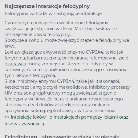
Najczęstsze interakcje felodypiny
Felodypina wchodzi w następujące interakcje:
Cymetydyna przyspiesza wchłanianie felodypiny,
zwiększając jej stężenie we krwi. Może być wskazane
zmniejszenie dawki felodypiny.
Spożycie alkoholu może zwiększyć stężenie felodypiny we
krwi.
Leki zwiększające aktywność enzymu CYP3A4, takie jak
fenytoina, karbamazepina, barbiturany, ryfampicyna,
ziele
dziurawca
mogą zmniejszać stężenie felodypiny w
surowicy. Zaleca się unikanie równoczesnego stosowania
tych leków z felodypiną.
Silne inhibitory enzymu CYP3A4, takie jak itrakonazol,
ketokonazol, antybiotyki makrolidowe, inhibitory proteazy
HIV oraz sok grejpfrutowy mogą zwiększać stężenie
felodypiny we krwi. Zaleca się unikanie równoczesnego
stosowania tych leków z felodypiną oraz unikanie
spożywania soku grejpfrutowego w trakcie leczenia.
>>
Interakcje leków - o interakcjach pomiędzy lekami oraz
leków z żywnością
Felodipinum – stosowanie w ciąży i w okresie