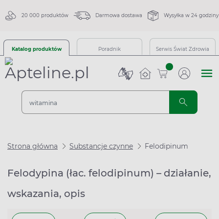
20 000 produktów
Darmowa dostawa
Wysyłka w 24 godziny
Katalog produktów
Poradnik
Serwis Świat Zdrowia
sztuk
Strona główna
Substancje czynne
Felodipinum
Felodypina (łac. felodipinum) – działanie,
wskazania, opis