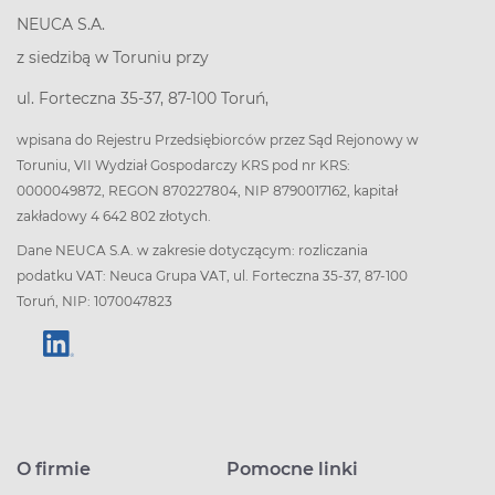
NEUCA S.A.
z siedzibą w Toruniu przy
ul. Forteczna 35-37, 87-100 Toruń,
wpisana do Rejestru Przedsiębiorców przez Sąd Rejonowy w
Toruniu, VII Wydział Gospodarczy KRS pod nr KRS:
0000049872, REGON 870227804, NIP 8790017162, kapitał
zakładowy 4 642 802 złotych.
Dane NEUCA S.A. w zakresie dotyczącym: rozliczania
podatku VAT: Neuca Grupa VAT, ul. Forteczna 35-37, 87-100
Toruń, NIP: 1070047823
O firmie
Pomocne linki