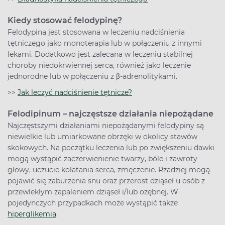
Kiedy stosować felodypinę?
Felodypina jest stosowana w leczeniu nadciśnienia
tętniczego jako monoterapia lub w połączeniu z innymi
lekami. Dodatkowo jest zalecana w leczeniu stabilnej
choroby niedokrwiennej serca, również jako leczenie
jednorodne lub w połączeniu z β-adrenolitykami.
>>
Jak leczyć nadciśnienie tętnicze?
Felodipinum – najczęstsze działania niepożądane
Najczęstszymi działaniami niepożądanymi felodypiny są
niewielkie lub umiarkowane obrzęki w okolicy stawów
skokowych. Na początku leczenia lub po zwiększeniu dawki
mogą wystąpić zaczerwienienie twarzy, bóle i zawroty
głowy, uczucie kołatania serca, zmęczenie. Rzadziej mogą
pojawić się zaburzenia snu oraz przerost dziąseł u osób z
przewlekłym zapaleniem dziąseł i/lub ozębnej. W
pojedynczych przypadkach może wystąpić także
hiperglikemia
.