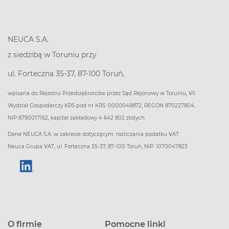
NEUCA S.A.
z siedzibą w Toruniu przy
ul. Forteczna 35-37, 87-100 Toruń,
wpisana do Rejestru Przedsiębiorców przez Sąd Rejonowy w Toruniu, VII
Wydział Gospodarczy KRS pod nr KRS: 0000049872, REGON 870227804,
NIP 8790017162, kapitał zakładowy 4 642 802 złotych.
Dane NEUCA S.A. w zakresie dotyczącym: rozliczania podatku VAT:
Neuca Grupa VAT, ul. Forteczna 35-37, 87-100 Toruń, NIP: 1070047823
O firmie
Pomocne linki