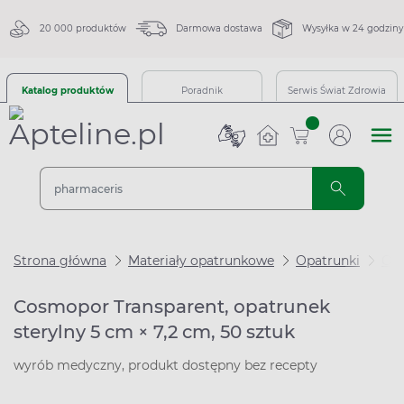
20 000 produktów
Darmowa dostawa
Wysyłka w 24 godziny
Katalog produktów
Poradnik
Serwis Świat Zdrowia
sztuk
Strona główna
Materiały opatrunkowe
Opatrunki
Opa
Cosmopor Transparent, opatrunek
sterylny 5 cm × 7,2 cm, 50 sztuk
wyrób medyczny, produkt dostępny bez recepty