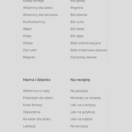
Kwasy omega
Ból głowy
Witaminy dla dzieci
Migrena
Witaminy dla seniorów
Ból pleców
Multiwitaminy
Ból ucha
Wapń
Ból zatok
Potas
Ból zęba
Żelazo
Bóle menstruacyjne
Żeń-szeń
Bóle mięśniowo-stawowe
Magnez
Kompresy żelowe
Mama i dziecko
Na receptę
Witaminy w ciąży
Na pasożyty
Probiotyki dla dzieci
Minerały na receptę
Kwas foliowy
Leki na cukrzycę
Odparzenia
Leki na grzybicę
Na katar dla dzieci
Leki na trądzik
Laktacja
Na tarczycę