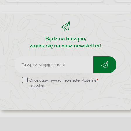
odleżyny?
Bądź na bieżąco,
zapisz się na nasz newsletter!
Zapisz
do
Chcę otrzymywać newsletter Apteline
*
newslettera
rozwiń>