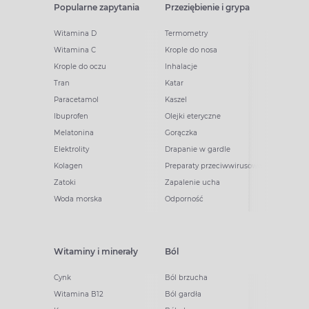
Popularne zapytania
Przeziębienie i grypa
Witamina D
Termometry
Witamina C
Krople do nosa
Krople do oczu
Inhalacje
Tran
Katar
Paracetamol
Kaszel
Ibuprofen
Olejki eteryczne
Melatonina
Gorączka
Elektrolity
Drapanie w gardle
Kolagen
Preparaty przeciwwirusowe
Zatoki
Zapalenie ucha
Woda morska
Odporność
Witaminy i minerały
Ból
Cynk
Ból brzucha
Witamina B12
Ból gardła