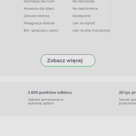
Kosmetyki dla mam
Na hemoroidy
Akcesoria dla dzieci
Na nadciśnienie
Zdrowie dziecka
Szczepionki
Pielęgnacja dziecka
Leki na otyłość
Ból i gorączka u dzieci
Leki na dnę moczanową
Zobacz więcej
2 600 punktów odbioru
20 tys. 
Odbierz zamówienie w
Szeroki as
wybranej aptece
produktów