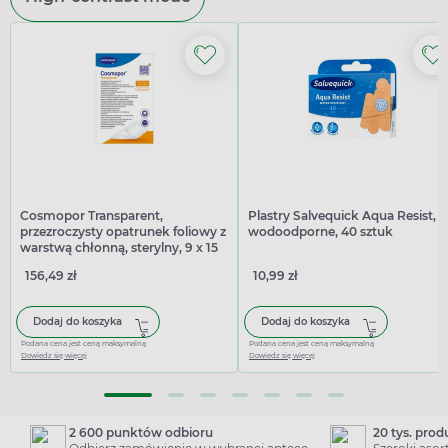
Cosmopor Transparent,
Plastry Salvequick Aqua Resist,
przezroczysty opatrunek foliowy z
wodoodporne, 40 sztuk
warstwą chłonną, sterylny, 9 x 15
cm, 25 sztuk
156,49 zł
10,99 zł
Dodaj do koszyka
Dodaj do koszyka
Podana cena jest ceną maksymalną
Podana cena jest ceną maksymalną
Dowiedz się więcej
Dowiedz się więcej
2 600 punktów odbioru
20 tys. pro