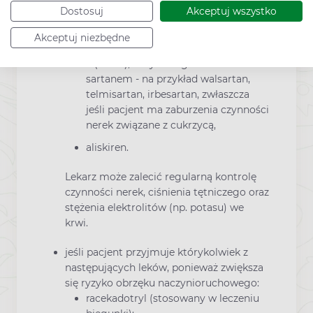
jeśli pacjent przyjmuje którykolwiek z
Dostosuj
Akceptuj wszystko
poniższych leków, stosowanych w
leczeniu wysokiego ciśnienia tętniczego:
Akceptuj niezbędne
antagonistę receptora angiotensyny
II (AIIRA), nazywanego również
sartanem - na przykład walsartan,
telmisartan, irbesartan, zwłaszcza
jeśli pacjent ma zaburzenia czynności
nerek związane z cukrzycą,
aliskiren.
Lekarz może zalecić regularną kontrolę
czynności nerek, ciśnienia tętniczego oraz
stężenia elektrolitów (np. potasu) we
krwi.
jeśli pacjent przyjmuje którykolwiek z
następujących leków, ponieważ zwiększa
się ryzyko obrzęku naczynioruchowego:
racekadotryl (stosowany w leczeniu