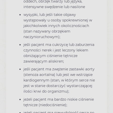
oddech, obrzęk twarzy lub języka,
intensywne swędzenie lub nasilone
wysypki, lub jeśli takie objawy
występowały u osoby spokrewnionej w
jakichkolwiek innych okolicznościach
(stan nazywany obrzękiem
naczynioruchowym);
jeśli pacjent ma cukrzycę lub zaburzenia
czynności nerek i jest leczony lekiem
obniżającym ciśnienie tętnicze
zawierającym aliskiren;
jeśli pacjent ma zwężenie zastawki aorty
(stenoza aortalna) lub jest we wstrząsie
kardiogennym (stan, w którym serce nie
jest w stanie dostarczyć wystarczającej
ilości krwi do organizmu);
jeżeli pacjent ma bardzo niskie ciśnienie
tętnicze (niedociśnienie);
jeżeli pacjent ma niewydolność serca po