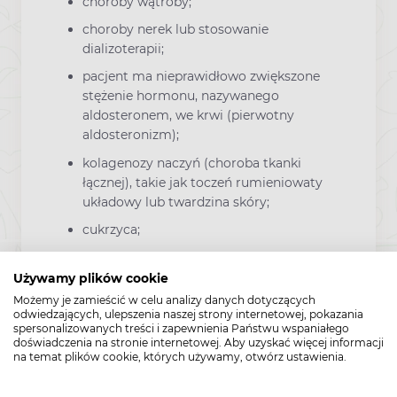
choroby wątroby;
choroby nerek lub stosowanie
dializoterapii;
pacjent ma nieprawidłowo zwiększone
stężenie hormonu, nazywanego
aldosteronem, we krwi (pierwotny
aldosteronizm);
kolagenozy naczyń (choroba tkanki
łącznej), takie jak toczeń rumieniowaty
układowy lub twardzina skóry;
cukrzyca;
stosowanie diety o małej zawartości sodu
lub zamienników soli kuchennej
Używamy plików cookie
zawierających potas (konieczne jest
Możemy je zamieścić w celu analizy danych dotyczących
odwiedzających, ulepszenia naszej strony internetowej, pokazania
monitorowanie stężenia potasu we krwi);
spersonalizowanych treści i zapewnienia Państwu wspaniałego
konieczność zwiększenia dawki u
doświadczenia na stronie internetowej. Aby uzyskać więcej informacji
na temat plików cookie, których używamy, otwórz ustawienia.
pacjenta w podeszłym wieku;