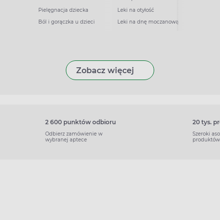
Pielęgnacja dziecka
Leki na otyłość
Ból i gorączka u dzieci
Leki na dnę moczanową
Zobacz więcej
2 600 punktów odbioru
20 tys. 
Odbierz zamówienie w
Szeroki as
wybranej aptece
produktów