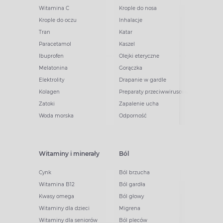
Witamina C
Krople do nosa
Krople do oczu
Inhalacje
Tran
Katar
Paracetamol
Kaszel
Ibuprofen
Olejki eteryczne
Melatonina
Gorączka
Elektrolity
Drapanie w gardle
Kolagen
Preparaty przeciwwirusowe
Zatoki
Zapalenie ucha
Woda morska
Odporność
Witaminy i minerały
Ból
Cynk
Ból brzucha
Witamina B12
Ból gardła
Kwasy omega
Ból głowy
Witaminy dla dzieci
Migrena
Witaminy dla seniorów
Ból pleców