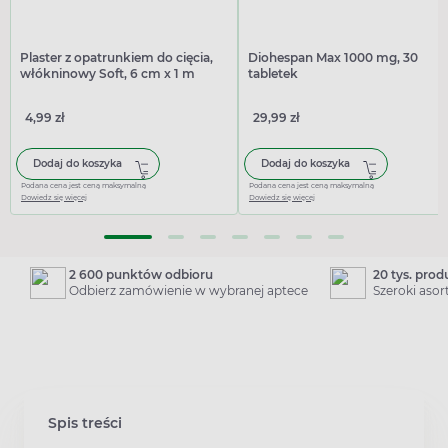
Plaster z opatrunkiem do cięcia,
Diohespan Max 1000 mg, 30
włókninowy Soft, 6 cm x 1 m
tabletek
4,99 zł
29,99 zł
Dodaj do koszyka
Dodaj do koszyka
Podana cena jest ceną maksymalną
Podana cena jest ceną maksymalną
Dowiedz się więcej
Dowiedz się więcej
2 600 punktów odbioru
20 tys. pro
Odbierz zamówienie w wybranej aptece
Szeroki aso
Spis treści