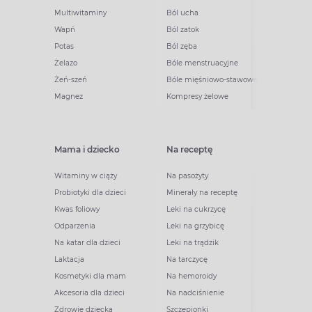
Multiwitaminy
Ból ucha
Wapń
Ból zatok
Potas
Ból zęba
Żelazo
Bóle menstruacyjne
Żeń-szeń
Bóle mięśniowo-stawowe
Magnez
Kompresy żelowe
Mama i dziecko
Na receptę
Witaminy w ciąży
Na pasożyty
Probiotyki dla dzieci
Minerały na receptę
Kwas foliowy
Leki na cukrzycę
Odparzenia
Leki na grzybicę
Na katar dla dzieci
Leki na trądzik
Laktacja
Na tarczycę
Kosmetyki dla mam
Na hemoroidy
Akcesoria dla dzieci
Na nadciśnienie
Zdrowie dziecka
Szczepionki