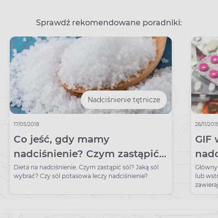
Sprawdź rekomendowane poradniki:
Nadciśnienie tętnicze
17/05/2018
26/11/201
Co jeść, gdy mamy
GIF 
nadciśnienie? Czym zastąpić
nadc
sól?
wals
Dieta na nadciśnienie. Czym zastąpić sól? Jaką sól
Główny 
wybrać? Czy sól potasowa leczy nadciśnienie?
lub wst
zawiera
valsart