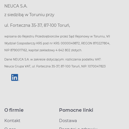
NEUCA S.A.
z siedzibą w Toruniu przy
ul. Forteczna 35-37, 87-100 Toruń,
wpisana do Rejestru Przedsiębiorców przez Sąd Rejonowy w Toruniu, VII
Wydział Gospodarczy KRS pod nr KRS: 0000049872, REGON 870227804,
NIP 8790017162, kapitał zakładowy 4 642 802 złotych.
Dane NEUCA S.A. w zakresie dotyczącym: rozliczania podatku VAT:
Neuca Grupa VAT, ul. Forteczna 35-37, 87-100 Toruń, NIP: 1070047823
O firmie
Pomocne linki
Kontakt
Dostawa