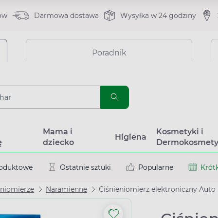
ów
Darmowa dostawa
Wysyłka w 24 godziny
Poradnik
a
Mama i
Kosmetyki i
Higiena
ę
dziecko
Dermokosmety
roduktowe
Ostatnie sztuki
Popularne
Krótk
eniomierze
Naramienne
Ciśnieniomierz elektroniczny Auto 