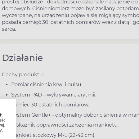
prostej obsłudze i dokładności doskonale nadaje się do
domowych. Ciśnieniomierz może być zasilany bateriami
wyczerpane, na urządzeniu pojawia się migający symbo
posiada pamięć 30. ostatnich pomiarów wraz z datą i g
serca.
Działanie
Cechy produktu:
Pomiar ciśnienia krwi i pulsu.
System PAD – wykrywanie arytmii.
Pamięć 30 ostatnich pomiarów.
System Gentle+ - optymalny dobór ciśnienia w man
h,
ści i
Wskaźnik poprawności założenia mankietu.
ej.
y,
Mankiet stożkowy M-L (22-42 cm).