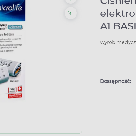
Ciśnie
elektro
A1 BAS
wyrób medyczn
Dostępność: