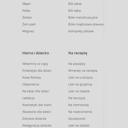
Wapń
Ból zatok
Potas
Ból zęba
Żelazo
Bóle menstruacyjne
Żeń-szeń
Bóle mięśniowo-stawowe
Magnez
Kompresy żelowe
Mama i dziecko
Na receptę
Witaminy w ciąży
Na pasożyty
Probiotyki dla dzieci
Minerały na receptę
Kwas foliowy
Leki na cukrzycę
Odparzenia
Leki na grzybicę
Na katar dla dzieci
Leki na trądzik
Laktacja
Na tarczycę
Kosmetyki dla mam
Na hemoroidy
Akcesoria dla dzieci
Na nadciśnienie
Zdrowie dziecka
Szczepionki
Pielęgnacja dziecka
Leki na otyłość