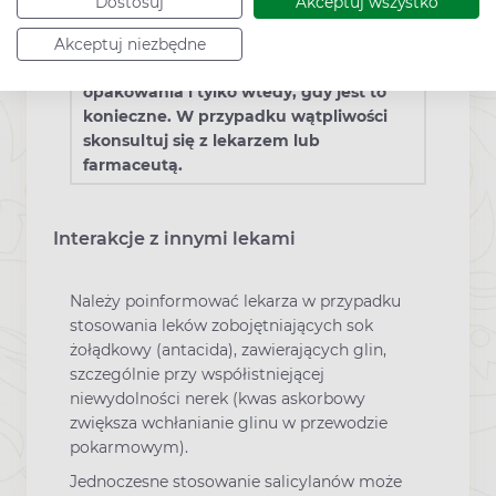
Dostosuj
Akceptuj wszystko
To jest lek. Dla bezpieczeństwa stosuj
Akceptuj niezbędne
go zgodnie z ulotką dołączoną do
opakowania i tylko wtedy, gdy jest to
konieczne. W przypadku wątpliwości
skonsultuj się z lekarzem lub
farmaceutą.
Interakcje z innymi lekami
Należy poinformować lekarza w przypadku
stosowania leków zobojętniających sok
żołądkowy (antacida), zawierających glin,
szczególnie przy współistniejącej
niewydolności nerek (kwas askorbowy
zwiększa wchłanianie glinu w przewodzie
pokarmowym).
Jednoczesne stosowanie salicylanów może