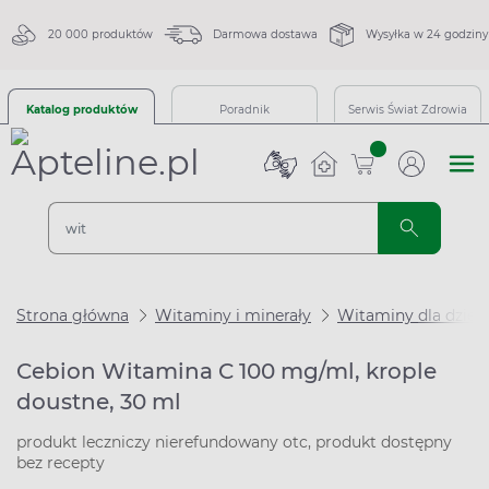
20 000 produktów
Darmowa dostawa
Wysyłka w 24 godziny
Katalog produktów
Poradnik
Serwis Świat Zdrowia
sztuk
Strona główna
Witaminy i minerały
Witaminy dla dzieci
Cebion Witamina C 100 mg/ml, krople
doustne, 30 ml
produkt leczniczy nierefundowany otc, produkt dostępny
bez recepty