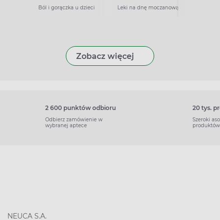
Ból i gorączka u dzieci
Leki na dnę moczanową
Zobacz więcej
2 600 punktów odbioru
20 tys. 
Odbierz zamówienie w
Szeroki as
wybranej aptece
produktów
NEUCA S.A.