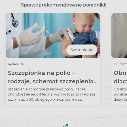
Sprawdź rekomendowane poradniki:
Szczepienia
14/04/2026
13/11/202
Szczepionka na polio –
Obn
rodzaje, schemat szczepienia i
dlac
kalendarz dawek
immu
Szczepienia ochronne przeciwko polio, inaczej
Obniżon
chorobie Heinego-Medina, wprowadzono w Polsce
wynikie
rozp
już w latach 50. ubiegłego wieku, ponieważ
diety, b
dziesiątkowała dzieci.
odp