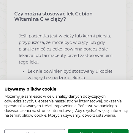
Czy można stosować lek Cebion
Witamina C w ciąży?
Jeśli pacjentka jest w ciąży lub karmi piersią,
przypuszcza, że może być w ciąży lub gdy
planuje mieć dziecko, powinna poradzić się
lekarza lub farmaceuty przed zastosowaniem
tego leku.
Lek nie powinien być stosowany u kobiet
w ciąży bez nadzoru lekarza.
Kwas askorbowy przenika przez barierę
Używamy plików cookie
łożyskową i do mleka ludzkiego.
Możemy je zamieścić w celu analizy danych dotyczących
odwiedzających, ulepszenia naszej strony internetowej, pokazania
Nie należy przekraczać ustalonej dawki w
spersonalizowanych treści i zapewnienia Państwu wspaniałego
okresie karmienia piersią.
doświadczenia na stronie internetowej. Aby uzyskać więcej informacji
na temat plików cookie, których używamy, otwórz ustawienia.
Dodatkowe informacje