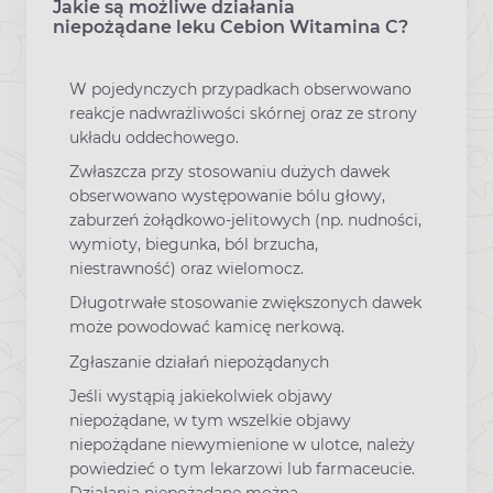
Jakie są możliwe działania
niepożądane leku Cebion Witamina C?
W pojedynczych przypadkach obserwowano
reakcje nadwrażliwości skórnej oraz ze strony
układu oddechowego.
Zwłaszcza przy stosowaniu dużych dawek
obserwowano występowanie bólu głowy,
zaburzeń żołądkowo-jelitowych (np. nudności,
wymioty, biegunka, ból brzucha,
niestrawność) oraz wielomocz.
Długotrwałe stosowanie zwiększonych dawek
może powodować kamicę nerkową.
Zgłaszanie działań niepożądanych
Jeśli wystąpią jakiekolwiek objawy
niepożądane, w tym wszelkie objawy
niepożądane niewymienione w ulotce, należy
powiedzieć o tym lekarzowi lub farmaceucie.
Działania niepożądane można