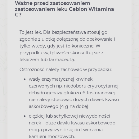
Ważne przed zastosowaniem
Co warto wiedzieć przed
zastosowaniem leku Cebion Witamina
C?
To jest lek. Dla bezpieczeństwa stosuj go
zgodnie z ulotką dołączoną do opakowania i
tylko wtedy, gdy jest to konieczne. W
przypadku wątpliwości skonsultuj się z
lekarzem lub farmaceutą.
Ostrożność należy zachować w przypadku:
wady enzymatycznej krwinek
czerwonych np. niedoboru erytrocytarnej
dehydrogenazy glukozo-6-fosforanowej -
nie należy stosować dużych dawek kwasu
askorbowego (4 g na dobę)
ciężkiej lub schyłkowej niewydolności
nerek – duże dawki kwasu askorbowego
mogą przyczynić się do tworzenia
kamieni moczowych.