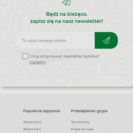
Bądź na bieżąco,
zapisz się na nasz newsletter!
Zapisz
do
Chcę otrzymywać newsletter Apteline
*
newslettera
rozwiń>
Popularne zapytania
Przeziębienie i grypa
Witamina D
Termometry
Witamina C
Krople do nosa