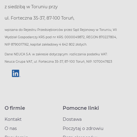
z siedzibą w Toruniu przy
ul. Forteczna 35-37, 87-100 Toruń,
wpisana do Rejestru Przedsiębiorców przez Sąd Rejonowy w Toruniu, VII
Wydział Gospodarczy KRS pod nr KRS: 0000049872, REGON 870227804,
NIP 8790017162, kapitał zakładowy 4 642 802 złotych.
Dane NEUCA S.A. w zakresie dotyczącym: rozliczania podatku VAT:
Neuca Grupa VAT, ul. Forteczna 35-37, 87-100 Toruń, NIP: 1070047823
O firmie
Pomocne linki
Kontakt
Dostawa
O nas
Poczytaj o zdrowiu