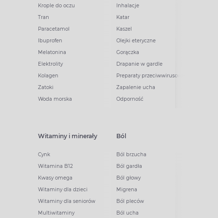
Krople do oczu
Inhalacje
Tran
Katar
Paracetamol
Kaszel
Ibuprofen
Olejki eteryczne
Melatonina
Gorączka
Elektrolity
Drapanie w gardle
Kolagen
Preparaty przeciwwirusowe
Zatoki
Zapalenie ucha
Woda morska
Odporność
Witaminy i minerały
Ból
Cynk
Ból brzucha
Witamina B12
Ból gardła
Kwasy omega
Ból głowy
Witaminy dla dzieci
Migrena
Witaminy dla seniorów
Ból pleców
Multiwitaminy
Ból ucha