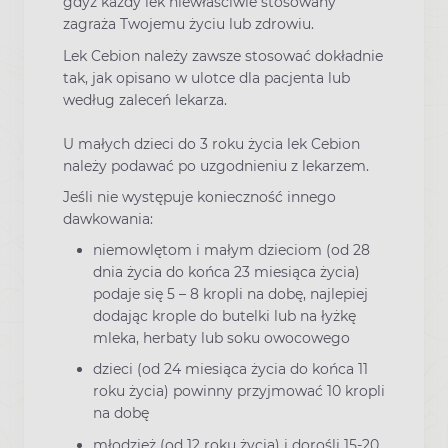
gdyż każdy lek niewłaściwie stosowany
zagraża Twojemu życiu lub zdrowiu.
Lek Cebion należy zawsze stosować dokładnie
tak, jak opisano w ulotce dla pacjenta lub
według zaleceń lekarza.
U małych dzieci do 3 roku życia lek Cebion
należy podawać po uzgodnieniu z lekarzem.
Jeśli nie występuje konieczność innego
dawkowania:
niemowlętom i małym dzieciom (od 28
dnia życia do końca 23 miesiąca życia)
podaje się 5 – 8 kropli na dobę, najlepiej
dodając krople do butelki lub na łyżkę
mleka, herbaty lub soku owocowego
dzieci (od 24 miesiąca życia do końca 11
roku życia) powinny przyjmować 10 kropli
na dobę
młodzież (od 12 roku życia) i dorośli 15-20