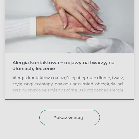
Alergia kontaktowa – objawy na twarzy, na
dłoniach, leczenie
Alergia kontaktowa najczęściej obejmuje dłonie, twarz,
szyję, nogi czy stopy, powodując rumień, obrzęk, świąd
oraz wypryskowe zmiany skórne. Jak rozpoznać alergię
kontaktową i nie pomylić jej z innymi problemami
dermatologicznymi?
Pokaż więcej