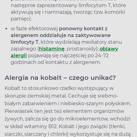
następnie zaprezentowany limfocytom T, które
aktywują się i namnażają, tworząc tzw. komórki
pamięci;
w fazie efektorowej
ponowny kontakt z
alergenem oddziałuje na zaktywowane
limfocyty T
, które wydzielają mediatory stanu
zapalnego (
histaminę
, prostanoidy);
objawy
alergii
pojawiają się najczęściej po 24-72
godzinach od kontaktu z alergenem.
Alergia na kobalt – czego unikać?
Kobalt to stosunkowo rzadko występujący w
skorupie ziemskiej metal. Cechuje się srebrno-
białym zabarwieniem i niebiesko-szarym połyskiem.
Pierwiastek ten jest też elementem organizmów
żywych, zalicza się go do mikroelementów, wchodzi
w skład witaminy B12. Kobalt i jego związki (tlenki,
siarczki, siarczany i chlorki) wykorzystuje się na dużą