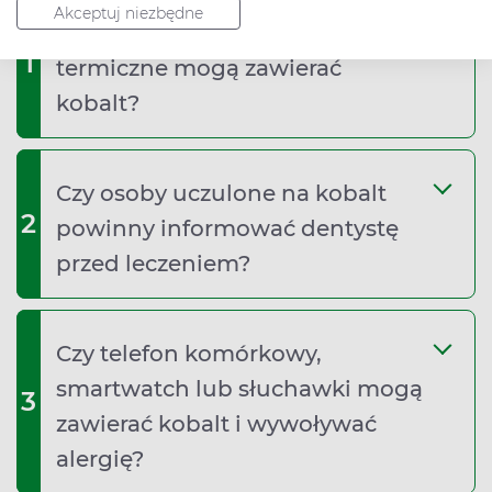
Akceptuj niezbędne
Czy garnki, sztućce lub kubki
1
termiczne mogą zawierać
kobalt?
Czy osoby uczulone na kobalt
2
powinny informować dentystę
przed leczeniem?
Czy telefon komórkowy,
smartwatch lub słuchawki mogą
3
zawierać kobalt i wywoływać
alergię?