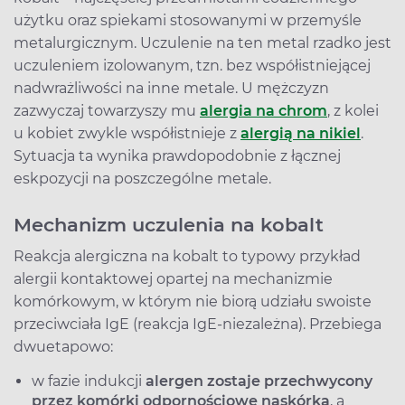
użytku oraz spiekami stosowanymi w przemyśle
metalurgicznym. Uczulenie na ten metal rzadko jest
uczuleniem izolowanym, tzn. bez współistniejącej
nadwrażliwości na inne metale. U mężczyzn
zazwyczaj towarzyszy mu
alergia na chrom
, z kolei
u kobiet zwykle współistnieje z
alergią na nikiel
.
Sytuacja ta wynika prawdopodobnie z łącznej
eskpozycji na poszczególne metale.
Mechanizm uczulenia na kobalt
Reakcja alergiczna na kobalt to typowy przykład
alergii kontaktowej opartej na mechanizmie
komórkowym, w którym nie biorą udziału swoiste
przeciwciała IgE (reakcja IgE-niezależna). Przebiega
dwuetapowo:
w fazie indukcji
alergen zostaje przechwycony
przez komórki odpornościowe naskórka
, a