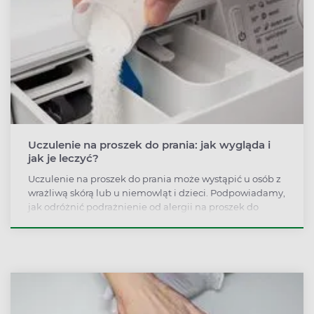
Uczulenie na proszek do prania: jak wygląda i
jak je leczyć?
Uczulenie na proszek do prania może wystąpić u osób z
wrażliwą skórą lub u niemowląt i dzieci. Podpowiadamy,
jak odróżnić podrażnienie od alergii na proszek do
prania, jakie są objawy uczulenia u dzieci i dorosłych
oraz jak zmniejszyć ryzyko alergii i wspomóc leczenie.