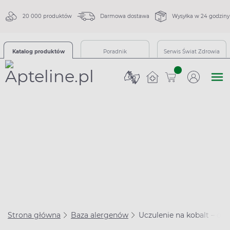
20 000 produktów
Darmowa dostawa
Wysyłka w 24 godziny
Katalog produktów
Poradnik
Serwis Świat Zdrowia
sztuk
Strona główna
Baza alergenów
Uczulenie na kobalt – ob