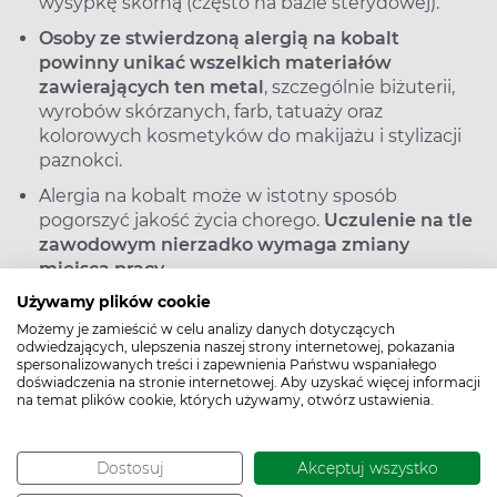
wysypkę skórną (często na bazie sterydowej).
Osoby ze stwierdzoną alergią na kobalt
powinny unikać wszelkich materiałów
zawierających ten metal
, szczególnie biżuterii,
wyrobów skórzanych, farb, tatuaży oraz
kolorowych kosmetyków do makijażu i stylizacji
paznokci.
Alergia na kobalt może w istotny sposób
pogorszyć jakość życia chorego.
Uczulenie na tle
zawodowym nierzadko wymaga zmiany
miejsca pracy
.
Używamy plików cookie
Możemy je zamieścić w celu analizy danych dotyczących
odwiedzających, ulepszenia naszej strony internetowej, pokazania
Uczulenie na kobalt – najczęściej
spersonalizowanych treści i zapewnienia Państwu wspaniałego
doświadczenia na stronie internetowej. Aby uzyskać więcej informacji
zadawane pytania (FAQ)
na temat plików cookie, których używamy, otwórz ustawienia.
Dostosuj
Akceptuj wszystko