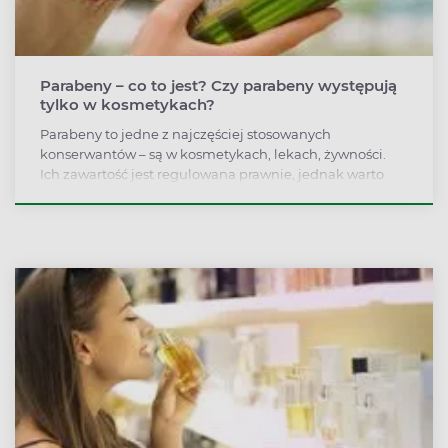
Parabeny – co to jest? Czy parabeny występują
tylko w kosmetykach?
Parabeny to jedne z najczęściej stosowanych
konserwantów – są w kosmetykach, lekach, żywności.
Ich zawartość jest regulowana prawnie, jednak warto
zwracać uwagę na liczbę ich źródeł, ponieważ
najnowsze badania wskazują, że parabeny mogą
wpływać na zmiany hormonalne, działać rakotwórczo i
alergizująco.