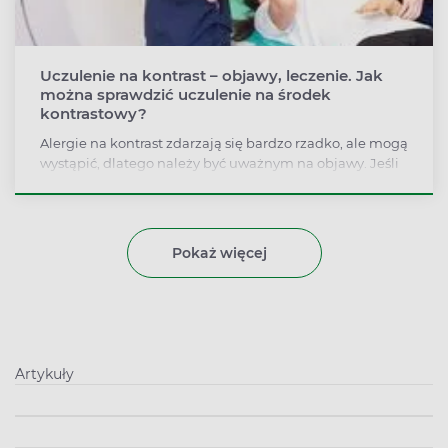
Uczulenie na kontrast – objawy, leczenie. Jak
można sprawdzić uczulenie na środek
kontrastowy?
Alergie na kontrast zdarzają się bardzo rzadko, ale mogą
wystąpić, dlatego należy być uważnym na objawy. Jeśli
po podaniu kontrastu pojawiła się reakcja niepożądana,
to zwiększa ona nawet o 60 procent ryzyko wystąpienia
kolejnych działań niepożądanych po ponownym
podaniu środka kontrastowego.
Pokaż więcej
Artykuły