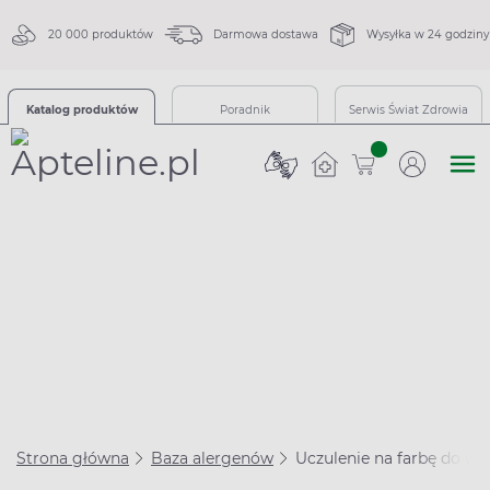
20 000 produktów
Darmowa dostawa
Wysyłka w 24 godziny
Katalog produktów
Poradnik
Serwis Świat Zdrowia
sztuk
Strona główna
Baza alergenów
Uczulenie na farbę do wł