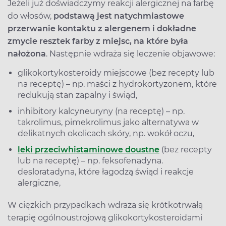
Jeżeli już doświadczymy reakcji alergicznej na farbę
do włosów,
podstawą jest natychmiastowe
przerwanie kontaktu z alergenem i dokładne
zmycie resztek farby z miejsc, na które była
nałożona
. Następnie wdraża się leczenie objawowe:
glikokortykosteroidy miejscowe (bez recepty lub
na receptę) – np. maści z hydrokortyzonem, które
redukują stan zapalny i świąd,
inhibitory kalcyneuryny (na receptę) – np.
takrolimus, pimekrolimus jako alternatywa w
delikatnych okolicach skóry, np. wokół oczu,
leki przeciwhistaminowe doustne
(bez recepty
lub na receptę) – np. feksofenadyna.
desloratadyna, które łagodzą świąd i reakcje
alergiczne,
W ciężkich przypadkach wdraża się krótkotrwałą
terapię ogólnoustrojową glikokortykosteroidami