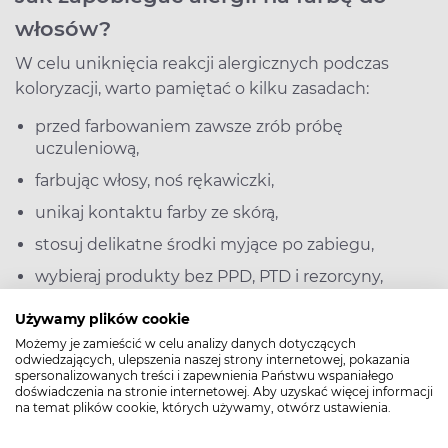
włosów?
W celu uniknięcia reakcji alergicznych podczas
koloryzacji, warto pamiętać o kilku zasadach:
przed farbowaniem zawsze zrób próbę
uczuleniową,
farbując włosy, noś rękawiczki,
unikaj kontaktu farby ze skórą,
stosuj delikatne środki myjące po zabiegu,
wybieraj produkty bez PPD, PTD i rezorcyny,
zakładaj odzież ochronną i smaruj dłonie kremami
Używamy plików cookie
barierowymi chroniącymi skórę.
Możemy je zamieścić w celu analizy danych dotyczących
odwiedzających, ulepszenia naszej strony internetowej, pokazania
spersonalizowanych treści i zapewnienia Państwu wspaniałego
doświadczenia na stronie internetowej. Aby uzyskać więcej informacji
Uczulenie na farbę do włosów –
na temat plików cookie, których używamy, otwórz ustawienia.