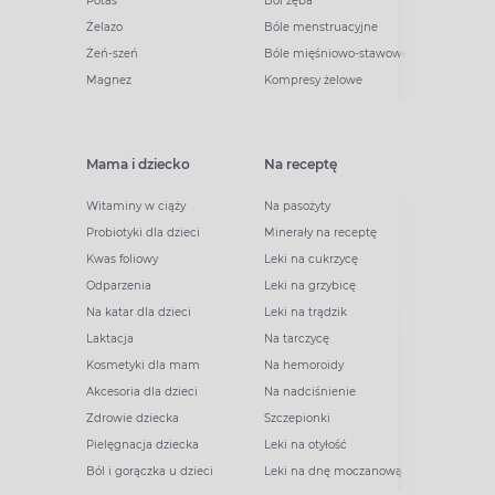
Potas
Ból zęba
Żelazo
Bóle menstruacyjne
Żeń-szeń
Bóle mięśniowo-stawowe
Magnez
Kompresy żelowe
Mama i dziecko
Na receptę
Witaminy w ciąży
Na pasożyty
Probiotyki dla dzieci
Minerały na receptę
Kwas foliowy
Leki na cukrzycę
Odparzenia
Leki na grzybicę
Na katar dla dzieci
Leki na trądzik
Laktacja
Na tarczycę
Kosmetyki dla mam
Na hemoroidy
Akcesoria dla dzieci
Na nadciśnienie
Zdrowie dziecka
Szczepionki
Pielęgnacja dziecka
Leki na otyłość
Ból i gorączka u dzieci
Leki na dnę moczanową