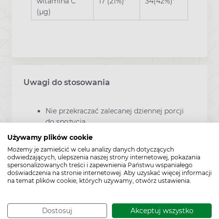
witamina C
17 (21%)*
34(42%)*
(
µg)
Uwagi do stosowania
Nie przekraczać zalecanej dziennej porcji
do spożycia.
Suplement diety nie może być stosowany
Używamy plików cookie
jako substytut (zamiennik) zróżnicowanej
Możemy je zamieścić w celu analizy danych dotyczących
odwiedzających, ulepszenia naszej strony internetowej, pokazania
diety.
spersonalizowanych treści i zapewnienia Państwu wspaniałego
doświadczenia na stronie internetowej. Aby uzyskać więcej informacji
Nie stosować w przypadku uczulenia na
na temat plików cookie, których używamy, otwórz ustawienia.
którykolwiek ze składników.
Dostosuj
Akceptuj wszystko