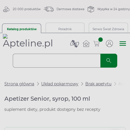
20 000 produktów
Darmowa dostawa
Wysyłka w 24 godziny
Katalog produktów
Poradnik
Serwis Świat Zdrowia
sztuk
Strona główna
Układ pokarmowy
Brak apetytu
Apeti
Apetizer Senior, syrop, 100 ml
suplement diety, produkt dostępny bez recepty