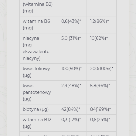
(witamina B2)
(mg)
witamina B6
0,6(43%)*
1,2(86%)*
(mg)
niacyna
5,0 (31%)*
10(62%)*
(mg
ekwiwalentu
niacyny)
kwas foliowy
100(50%)*
200(100%)*
(
µg)
kwas
2,9(48%)*
5,8(96%)*
pantotenowy
(
µg)
biotyna (
µg)
42(84%)*
84(169%)*
witamina B12
0,3 (12%)*
0,6(24%)*
(
µg)