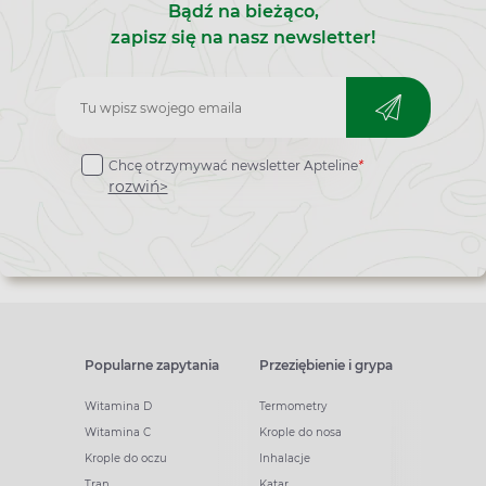
Bądź na bieżąco,
zapisz się na nasz newsletter!
Zapisz
do
Chcę otrzymywać newsletter Apteline
*
newslettera
rozwiń>
Popularne zapytania
Przeziębienie i grypa
Witamina D
Termometry
Witamina C
Krople do nosa
Krople do oczu
Inhalacje
Tran
Katar