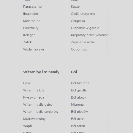
Paracetamol
Kaszel
Ibuprofen
Olejki eteryczne
Melatonina
Gorączka
Elektrolity
Drapanie w gardle
Kolagen
Preparaty przeciwwirusowe
Zatoki
Zapalenie ucha
Woda morska
Odporność
Witaminy i minerały
Ból
Cynk
Ból brzucha
Witamina B12
Ból gardła
Kwasy omega
Ból głowy
Witaminy dla dzieci
Migrena
Witaminy dla seniorów
Ból pleców
Multiwitaminy
Ból ucha
Wapń
Ból zatok