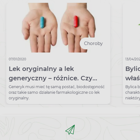
Choroby
07/01/2020
13/04/20
Lek oryginalny a lek
Byli
generyczny – różnice. Czy
właś
zamienniki są gorsze?
dzia
Generyk musi mieć tę samą postać, biodostępność
Bylica 
oraz takie samo działanie farmakologiczne co lek
charak
za r
oryginalny.
niektóry
jako sk
także w
na prac
gorączk
jeszcze
stosow