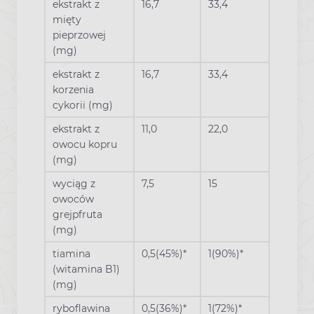
ekstrakt z
16,7
33,4
mięty
pieprzowej
(mg)
ekstrakt z
16,7
33,4
korzenia
cykorii (mg)
ekstrakt z
11,0
22,0
owocu kopru
(mg)
wyciąg z
7,5
15
owoców
grejpfruta
(mg)
tiamina
0,5(45%)*
1(90%)*
(witamina B1)
(mg)
ryboflawina
0,5(36%)*
1(72%)*