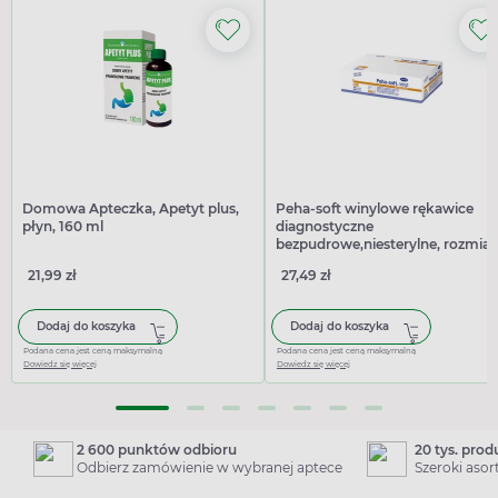
Domowa Apteczka, Apetyt plus,
Peha-soft winylowe rękawice
płyn, 160 ml
diagnostyczne
bezpudrowe,niesterylne, rozmiar
M, 100 sztuk
21,99 zł
27,49 zł
Dodaj do koszyka
Dodaj do koszyka
Podana cena jest ceną maksymalną
Podana cena jest ceną maksymalną
Dowiedz się więcej
Dowiedz się więcej
2 600 punktów odbioru
20 tys. pro
Odbierz zamówienie w wybranej aptece
Szeroki aso