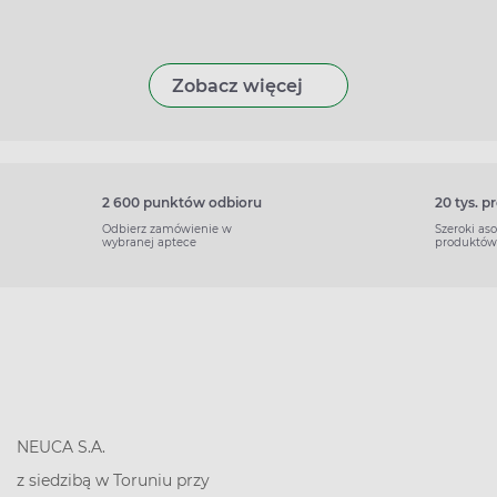
Zobacz więcej
2 600 punktów odbioru
20 tys. 
Odbierz zamówienie w
Szeroki as
wybranej aptece
produktów
NEUCA S.A.
z siedzibą w Toruniu przy