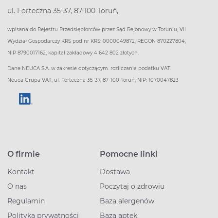
ul. Forteczna 35-37, 87-100 Toruń,
wpisana do Rejestru Przedsiębiorców przez Sąd Rejonowy w Toruniu, VII
Wydział Gospodarczy KRS pod nr KRS: 0000049872, REGON 870227804,
NIP 8790017162, kapitał zakładowy 4 642 802 złotych.
Dane NEUCA S.A. w zakresie dotyczącym: rozliczania podatku VAT:
Neuca Grupa VAT, ul. Forteczna 35-37, 87-100 Toruń, NIP: 1070047823
O firmie
Pomocne linki
Kontakt
Dostawa
O nas
Poczytaj o zdrowiu
Regulamin
Baza alergenów
Polityka prywatności
Baza aptek