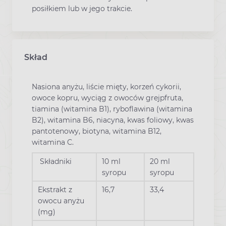
posiłkiem lub w jego trakcie.
Skład
Nasiona anyżu, liście mięty, korzeń cykorii,
owoce kopru, wyciąg z owoców grejpfruta,
tiamina (witamina B1), ryboflawina (witamina
B2), witamina B6, niacyna, kwas foliowy, kwas
pantotenowy, biotyna, witamina B12,
witamina C.
Składniki
10 ml
20 ml
syropu
syropu
Ekstrakt z
16,7
33,4
owocu anyżu
(mg)