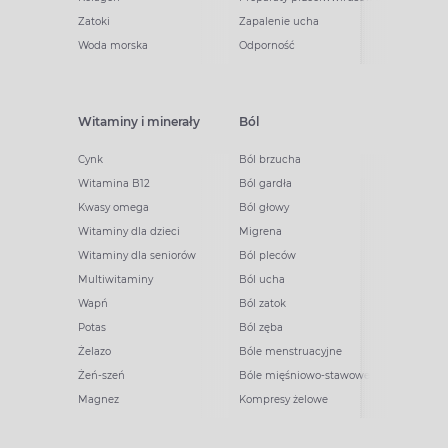
Zatoki
Zapalenie ucha
Woda morska
Odporność
Witaminy i minerały
Ból
Cynk
Ból brzucha
Witamina B12
Ból gardła
Kwasy omega
Ból głowy
Witaminy dla dzieci
Migrena
Witaminy dla seniorów
Ból pleców
Multiwitaminy
Ból ucha
Wapń
Ból zatok
Potas
Ból zęba
Żelazo
Bóle menstruacyjne
Żeń-szeń
Bóle mięśniowo-stawowe
Magnez
Kompresy żelowe