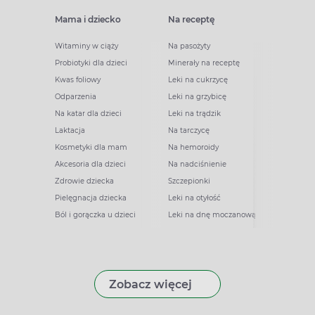
Mama i dziecko
Na receptę
Witaminy w ciąży
Na pasożyty
Probiotyki dla dzieci
Minerały na receptę
Kwas foliowy
Leki na cukrzycę
Odparzenia
Leki na grzybicę
Na katar dla dzieci
Leki na trądzik
Laktacja
Na tarczycę
Kosmetyki dla mam
Na hemoroidy
Akcesoria dla dzieci
Na nadciśnienie
Zdrowie dziecka
Szczepionki
Pielęgnacja dziecka
Leki na otyłość
Ból i gorączka u dzieci
Leki na dnę moczanową
Zobacz więcej