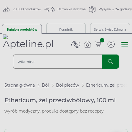
20 000 produktów
Darmowa dostawa
Wysyłka w 24 godziny
Katalog produktów
Poradnik
Serwis Świat Zdrowia
sztuk
Strona główna
Ból
Ból pleców
Ethericum, żel przeci
Ethericum, żel przeciwbólowy, 100 ml
wyrób medyczny, produkt dostępny bez recepty