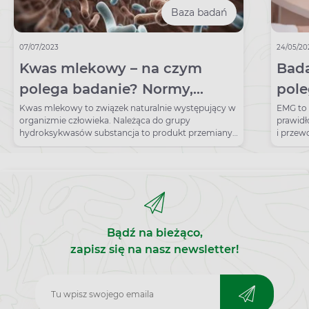
Baza badań
07/07/2023
24/05/20
Kwas mlekowy – na czym
Bad
polega badanie? Normy,
pole
wskazania, przygotowanie
Meto
Kwas mlekowy to związek naturalnie występujący w
EMG to 
organizmie człowieka. Należąca do grupy
prawid
inte
hydroksykwasów substancja to produkt przemiany
i prze
węglowodanów. Badanie jej poziomu ma
elektry
szczególnie znaczenie w diagnostyce kwasicy
na ocen
mleczanowej, zatrucia alkoholem etylowym i
ewentua
wrodzonych zaburzeń glukozy. Kwas mlekowy
niedowł
kojarzony jest najczęściej z zakwasami powstającymi
Na czym
po treningu. Powstaje on w momencie, w którym
niego 
tkanki mięśniowe nie otrzymują dostatecznej ilości
Bądź na bieżąco,
tlenu. Analiza poziomu związku w medycynie
sportowej pozwala na skuteczniejsze zarządzanie
zapisz się na nasz newsletter!
treningiem anaerobowym (beztlenowym).
Zapisz