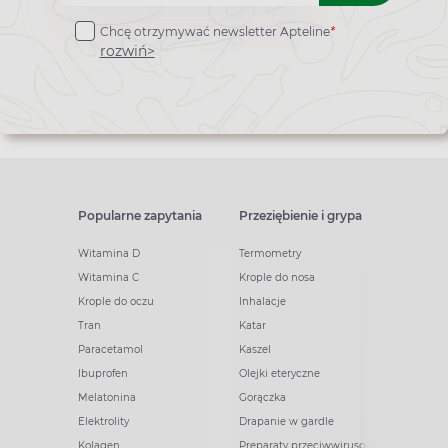
do
Chcę otrzymywać newsletter Apteline
*
newslettera
rozwiń>
Popularne zapytania
Przeziębienie i grypa
Witamina D
Termometry
Witamina C
Krople do nosa
Krople do oczu
Inhalacje
Tran
Katar
Paracetamol
Kaszel
Ibuprofen
Olejki eteryczne
Melatonina
Gorączka
Elektrolity
Drapanie w gardle
Kolagen
Preparaty przeciwwirusowe