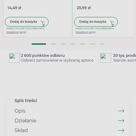
14,49 zł
25,99 zł
Dodaj do koszyka
Dodaj do koszyka
Podana cena jest ceną maksymalną
Podana cena jest ceną maksymalną
Dowiedz się więcej
Dowiedz się więcej
2 600 punktów odbioru
20 tys. pro
Odbierz zamówienie w wybranej aptece
Szeroki aso
Spis treści
Opis
Działanie
Skład