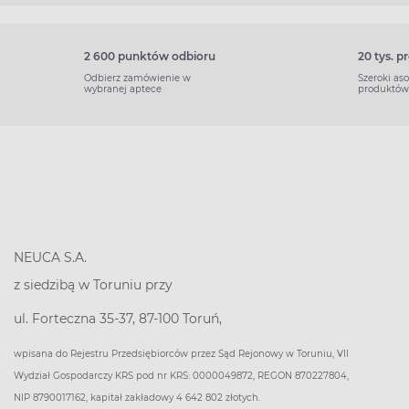
2 600 punktów odbioru
20 tys. 
Odbierz zamówienie w
Szeroki as
wybranej aptece
produktów
NEUCA S.A.
z siedzibą w Toruniu przy
ul. Forteczna 35-37, 87-100 Toruń,
wpisana do Rejestru Przedsiębiorców przez Sąd Rejonowy w Toruniu, VII
Wydział Gospodarczy KRS pod nr KRS: 0000049872, REGON 870227804,
NIP 8790017162, kapitał zakładowy 4 642 802 złotych.