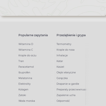
Popularne zapytania
Przeziębienie i grypa
Witamina D
Termometry
Witamina C
Krople do nosa
Krople do oczu
Inhalacje
Tran
Katar
Paracetamol
Kaszel
Ibuprofen
Olejki eteryczne
Melatonina
Gorączka
Elektrolity
Drapanie w gardle
Kolagen
Preparaty przeciwwirusowe
Zatoki
Zapalenie ucha
Woda morska
Odporność