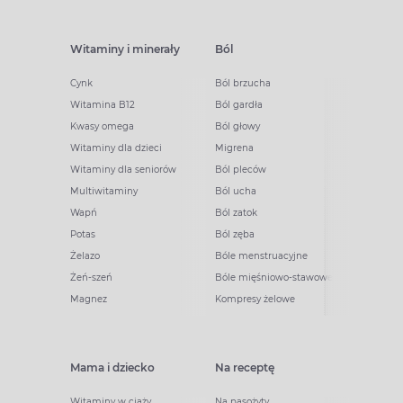
Witaminy i minerały
Ból
Cynk
Ból brzucha
Witamina B12
Ból gardła
Kwasy omega
Ból głowy
Witaminy dla dzieci
Migrena
Witaminy dla seniorów
Ból pleców
Multiwitaminy
Ból ucha
Wapń
Ból zatok
Potas
Ból zęba
Żelazo
Bóle menstruacyjne
Żeń-szeń
Bóle mięśniowo-stawowe
Magnez
Kompresy żelowe
Mama i dziecko
Na receptę
Witaminy w ciąży
Na pasożyty