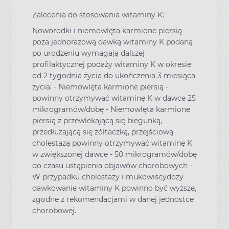
Zalecenia do stosowania witaminy K:
Noworodki i niemowlęta karmione piersią
poza jednorazową dawką witaminy K podaną
po urodzeniu wymagają dalszej
profilaktycznej podaży witaminy K w okresie
od 2 tygodnia życia do ukończenia 3 miesiąca
życia: - Niemowlęta karmione piersią -
powinny otrzymywać witaminę K w dawce 25
mikrogramów/dobę - Niemowlęta karmione
piersią z przewlekającą się biegunką,
przedłużającą się żółtaczką, przejściową
cholestazą powinny otrzymywać witaminę K
w zwiększonej dawce - 50 mikrogramów/dobę
do czasu ustąpienia objawów chorobowych -
W przypadku cholestazy i mukowiscydozy
dawkowanie witaminy K powinno być wyższe,
zgodne z rekomendacjami w danej jednostce
chorobowej.