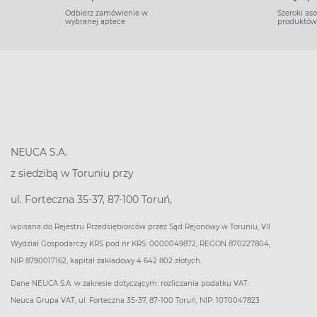
Odbierz zamówienie w
Szeroki as
wybranej aptece
produktów
NEUCA S.A.
z siedzibą w Toruniu przy
ul. Forteczna 35-37, 87-100 Toruń,
wpisana do Rejestru Przedsiębiorców przez Sąd Rejonowy w Toruniu, VII
Wydział Gospodarczy KRS pod nr KRS: 0000049872, REGON 870227804,
NIP 8790017162, kapitał zakładowy 4 642 802 złotych.
Dane NEUCA S.A. w zakresie dotyczącym: rozliczania podatku VAT:
Neuca Grupa VAT, ul. Forteczna 35-37, 87-100 Toruń, NIP: 1070047823