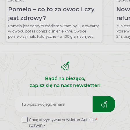
28/02/2025
13/03/20
Pomelo – co to za owoc i czy
Nowa
jest zdrowy?
refu
2026
Pomelo jest dobrym źródłem witaminy C, a zawarty
Ministe
w owocu potas obniża ciśnienie krwi. Owoce
które w
pomelo są mało kaloryczne – w 100 gramach jest
243 prz
jedynie 38 kcal.
refunda
Bądź na bieżąco,
zapisz się na nasz newsletter!
Zapisz
do
Chcę otrzymywać newsletter Apteline
*
newslettera
rozwiń>