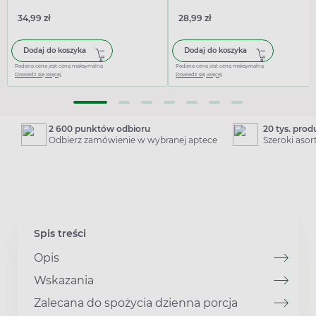
34,99 zł
28,99 zł
Dodaj do koszyka
Dodaj do koszyka
Podana cena jest ceną maksymalną
Podana cena jest ceną maksymalną
Dowiedz się więcej
Dowiedz się więcej
2 600 punktów odbioru
20 tys. pro
Odbierz zamówienie w wybranej aptece
Szeroki aso
Spis treści
Opis
Wskazania
Zalecana do spożycia dzienna porcja