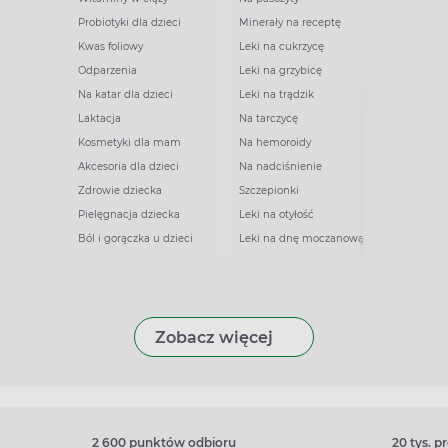
Probiotyki dla dzieci
Minerały na receptę
Kwas foliowy
Leki na cukrzycę
Odparzenia
Leki na grzybicę
Na katar dla dzieci
Leki na trądzik
Laktacja
Na tarczycę
Kosmetyki dla mam
Na hemoroidy
Akcesoria dla dzieci
Na nadciśnienie
Zdrowie dziecka
Szczepionki
Pielęgnacja dziecka
Leki na otyłość
Ból i gorączka u dzieci
Leki na dnę moczanową
Zobacz więcej
2 600 punktów odbioru
20 tys. 