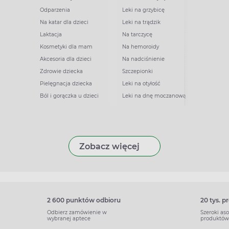
Odparzenia
Leki na grzybicę
Na katar dla dzieci
Leki na trądzik
Laktacja
Na tarczycę
Kosmetyki dla mam
Na hemoroidy
Akcesoria dla dzieci
Na nadciśnienie
Zdrowie dziecka
Szczepionki
Pielęgnacja dziecka
Leki na otyłość
Ból i gorączka u dzieci
Leki na dnę moczanową
Zobacz więcej
2 600 punktów odbioru
20 tys. 
Odbierz zamówienie w
Szeroki as
wybranej aptece
produktów