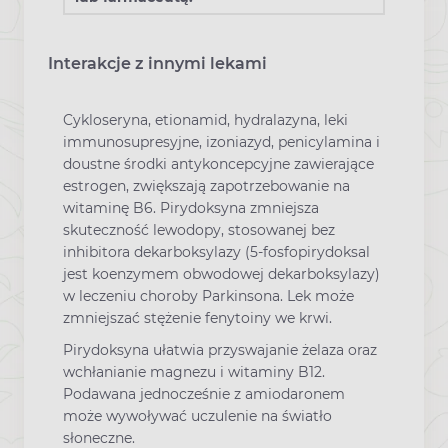
Interakcje z innymi lekami
Cykloseryna, etionamid, hydralazyna, leki
immunosupresyjne, izoniazyd, penicylamina i
doustne środki antykoncepcyjne zawierające
estrogen, zwiększają zapotrzebowanie na
witaminę B6. Pirydoksyna zmniejsza
skuteczność lewodopy, stosowanej bez
inhibitora dekarboksylazy (5-fosfopirydoksal
jest koenzymem obwodowej dekarboksylazy)
w leczeniu choroby Parkinsona. Lek może
zmniejszać stężenie fenytoiny we krwi.
Pirydoksyna ułatwia przyswajanie żelaza oraz
wchłanianie magnezu i witaminy B12.
Podawana jednocześnie z amiodaronem
może wywoływać uczulenie na światło
słoneczne.