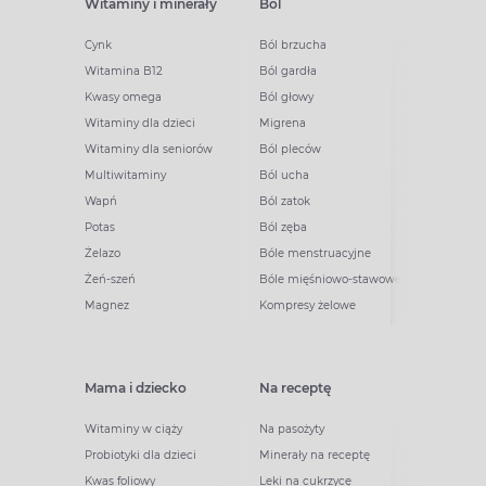
Witaminy i minerały
Ból
Cynk
Ból brzucha
Witamina B12
Ból gardła
Kwasy omega
Ból głowy
Witaminy dla dzieci
Migrena
Witaminy dla seniorów
Ból pleców
Multiwitaminy
Ból ucha
Wapń
Ból zatok
Potas
Ból zęba
Żelazo
Bóle menstruacyjne
Żeń-szeń
Bóle mięśniowo-stawowe
Magnez
Kompresy żelowe
Mama i dziecko
Na receptę
Witaminy w ciąży
Na pasożyty
Probiotyki dla dzieci
Minerały na receptę
Kwas foliowy
Leki na cukrzycę