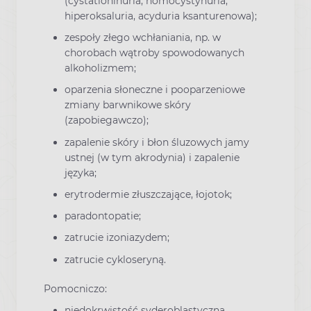
(cystationinuria, homocystynuria,
hiperoksaluria, acyduria ksanturenowa);
zespoły złego wchłaniania, np. w
chorobach wątroby spowodowanych
alkoholizmem;
oparzenia słoneczne i pooparzeniowe
zmiany barwnikowe skóry
(zapobiegawczo);
zapalenie skóry i błon śluzowych jamy
ustnej (w tym akrodynia) i zapalenie
języka;
erytrodermie złuszczające, łojotok;
paradontopatie;
zatrucie izoniazydem;
zatrucie cykloseryną.
Pomocniczo:
niedokrwistość syderoblastyczna,