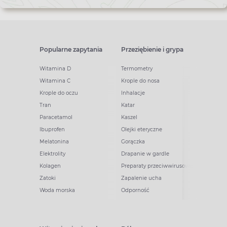
Popularne zapytania
Przeziębienie i grypa
Witamina D
Termometry
Witamina C
Krople do nosa
Krople do oczu
Inhalacje
Tran
Katar
Paracetamol
Kaszel
Ibuprofen
Olejki eteryczne
Melatonina
Gorączka
Elektrolity
Drapanie w gardle
Kolagen
Preparaty przeciwwirusowe
Zatoki
Zapalenie ucha
Woda morska
Odporność