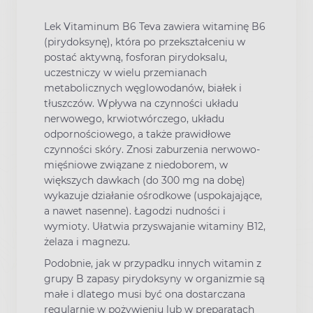
Lek Vitaminum B6 Teva zawiera witaminę B6
(pirydoksynę), która po przekształceniu w
postać aktywną, fosforan pirydoksalu,
uczestniczy w wielu przemianach
metabolicznych węglowodanów, białek i
tłuszczów. Wpływa na czynności układu
nerwowego, krwiotwórczego, układu
odpornościowego, a także prawidłowe
czynności skóry. Znosi zaburzenia nerwowo-
mięśniowe związane z niedoborem, w
większych dawkach (do 300 mg na dobę)
wykazuje działanie ośrodkowe (uspokajające,
a nawet nasenne). Łagodzi nudności i
wymioty. Ułatwia przyswajanie witaminy B12,
żelaza i magnezu.
Podobnie, jak w przypadku innych witamin z
grupy B zapasy pirydoksyny w organizmie są
małe i dlatego musi być ona dostarczana
regularnie w pożywieniu lub w preparatach