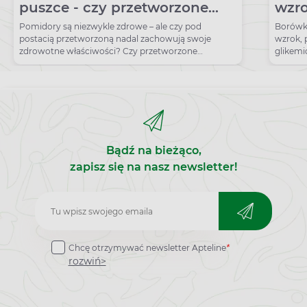
puszce - czy przetworzone
wzro
pomidory nadal są zdrowe?
dla 
Pomidory są niezwykle zdrowe – ale czy pod
Borówk
postacią przetworzoną nadal zachowują swoje
wzrok, 
jego
zdrowotne właściwości? Czy przetworzone
glikemi
pomidory nadal są zdrowe?
zalety 
Bądź na bieżąco,
zapisz się na nasz newsletter!
Zapisz
do
Chcę otrzymywać newsletter Apteline
*
newslettera
rozwiń>