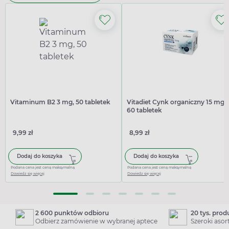
Vitaminum B2 3 mg, 50 tabletek
Vitadiet Cynk organiczny 15 mg,
60 tabletek
9,99 zł
8,99 zł
Dodaj do koszyka
Dodaj do koszyka
Podana cena jest ceną maksymalną
Podana cena jest ceną maksymalną
Dowiedz się więcej
Dowiedz się więcej
2 600 punktów odbioru
20 tys. pro
Odbierz zamówienie w wybranej aptece
Szeroki aso