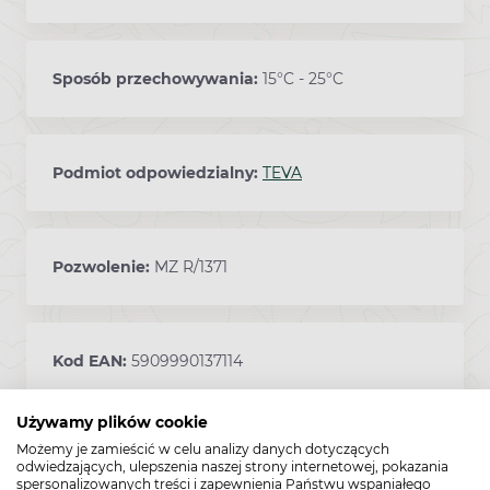
Sposób przechowywania:
15°C - 25°C
Podmiot odpowiedzialny:
TEVA
Pozwolenie:
MZ R/1371
Kod EAN:
5909990137114
Używamy plików cookie
Możemy je zamieścić w celu analizy danych dotyczących
Ważne przed zastosowaniem
odwiedzających, ulepszenia naszej strony internetowej, pokazania
Ostrzeżenia
spersonalizowanych treści i zapewnienia Państwu wspaniałego