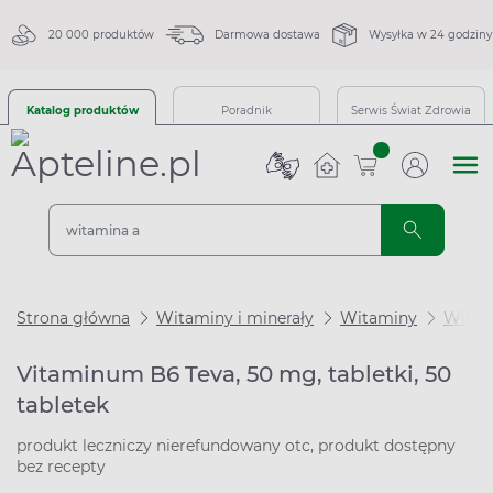
20 000 produktów
Darmowa dostawa
Wysyłka w 24 godziny
Katalog produktów
Poradnik
Serwis Świat Zdrowia
sztuk
Strona główna
Witaminy i minerały
Witaminy
Witam
Vitaminum B6 Teva, 50 mg, tabletki, 50
tabletek
produkt leczniczy nierefundowany otc, produkt dostępny
bez recepty