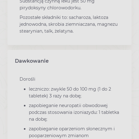
Substancją czynną leku jest 50 mg
pirydoksyny chlorowodorku.
Pozostałe składniki to: sacharoza, laktoza
jednowodna, skrobia ziemniaczana, magnezu
stearynian, talk, żelatyna.
Dawkowanie
Dorośli
leczniczo: zwykle 50 do 100 mg (1 do 2
tabletek) 3 razy na dobę;
zapobieganie neuropatii obwodowej
podczas stosowania izoniazydu: 1 tabletka
na dobę;
zapobieganie oparzeniom słonecznym i
pooparzeniowym zmianom