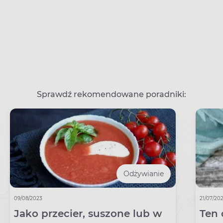
Sprawdź rekomendowane poradniki:
Odżywianie
09/08/2023
21/07/20
Jako przecier, suszone lub w
Ten 