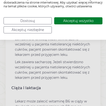
doświadczenia na stronie internetowej. Aby uzyskać więcej informacji
na temat plików cookie, których używamy, otwórz ustawienia.
To jest lek. Dla bezpieczeństwa stosuj go
zgodnie z ulotką dołączoną do opakowania.
Dostosuj
Akceptuj wszystko
Nie przekraczaj maksymalnej dawki leku. W
przypadku wątpliwości skonsultuj się z
Akceptuj niezbędne
lekarzem lub farmaceutą.
Lek zawiera laktozę. Jeżeli stwierdzono
wcześniej u pacjenta nietolerancję niektórych
cukrów, pacjent powinien skontaktować się z
lekarzem przed przyjęciem leku.
Lek zawiera sacharozę. Jeżeli stwierdzono
wcześniej u pacjenta nietolerancję niektórych
cukrów, pacjent powinien skontaktować się z
lekarzem przed przyjęciem leku.
Ciąża i laktacja
Lekarz może zalecić witaminę B6 w ciąży w