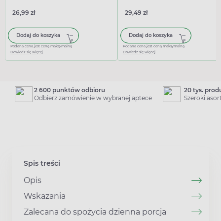
26,99 zł
29,49 zł
Dodaj do koszyka
Dodaj do koszyka
Podana cena jest ceną maksymalną
Podana cena jest ceną maksymalną
Dowiedz się więcej
Dowiedz się więcej
2 600 punktów odbioru
20 tys. pro
Odbierz zamówienie w wybranej aptece
Szeroki aso
Spis treści
Opis
Wskazania
Zalecana do spożycia dzienna porcja