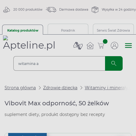
20 000 produktów
Darmowa dostawa
Wysyłka w 24 godziny
Katalog produktów
Poradnik
Serwis Świat Zdrowia
sztuk
Strona główna
Zdrowie dziecka
Witaminy i minerały dla
Vibovit Max odporność, 50 żelków
suplement diety, produkt dostępny bez recepty