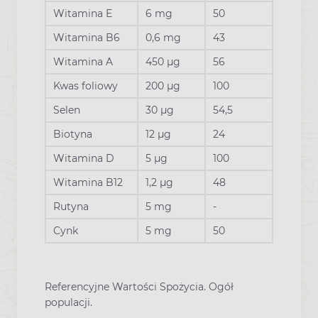
Witamina E
6 mg
50
Witamina B6
0,6 mg
43
Witamina A
450 µg
56
Kwas foliowy
200 µg
100
Selen
30 µg
54,5
Biotyna
12 µg
24
Witamina D
5 µg
100
Witamina B12
1,2 µg
48
Rutyna
5 mg
-
Cynk
5 mg
50
Referencyjne Wartości Spożycia. Ogół
populacji.