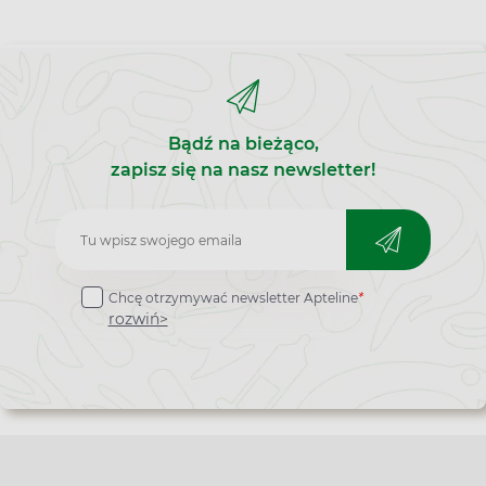
Bądź na bieżąco,
zapisz się na nasz newsletter!
Zapisz
do
Chcę otrzymywać newsletter Apteline
*
newslettera
rozwiń>