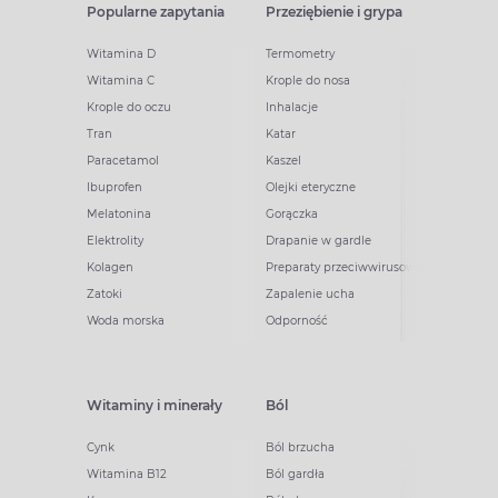
Popularne zapytania
Przeziębienie i grypa
Witamina D
Termometry
Witamina C
Krople do nosa
Krople do oczu
Inhalacje
Tran
Katar
Paracetamol
Kaszel
Ibuprofen
Olejki eteryczne
Melatonina
Gorączka
Elektrolity
Drapanie w gardle
Kolagen
Preparaty przeciwwirusowe
Zatoki
Zapalenie ucha
Woda morska
Odporność
Witaminy i minerały
Ból
Cynk
Ból brzucha
Witamina B12
Ból gardła