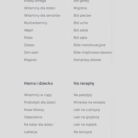
Kwasy omega
Ból głowy
Witaminy dla dzieci
Migrena
Witaminy dla seniorów
Ból pleców
Multiwitaminy
Ból ucha
Wapń
Ból zatok
Potas
Ból zęba
Żelazo
Bóle menstruacyjne
Żeń-szeń
Bóle mięśniowo-stawowe
Magnez
Kompresy żelowe
Mama i dziecko
Na receptę
Witaminy w ciąży
Na pasożyty
Probiotyki dla dzieci
Minerały na receptę
Kwas foliowy
Leki na cukrzycę
Odparzenia
Leki na grzybicę
Na katar dla dzieci
Leki na trądzik
Laktacja
Na tarczycę