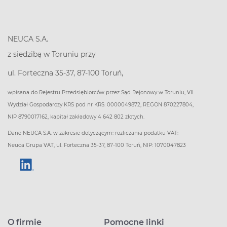
NEUCA S.A.
z siedzibą w Toruniu przy
ul. Forteczna 35-37, 87-100 Toruń,
wpisana do Rejestru Przedsiębiorców przez Sąd Rejonowy w Toruniu, VII
Wydział Gospodarczy KRS pod nr KRS: 0000049872, REGON 870227804,
NIP 8790017162, kapitał zakładowy 4 642 802 złotych.
Dane NEUCA S.A. w zakresie dotyczącym: rozliczania podatku VAT:
Neuca Grupa VAT, ul. Forteczna 35-37, 87-100 Toruń, NIP: 1070047823
O firmie
Pomocne linki