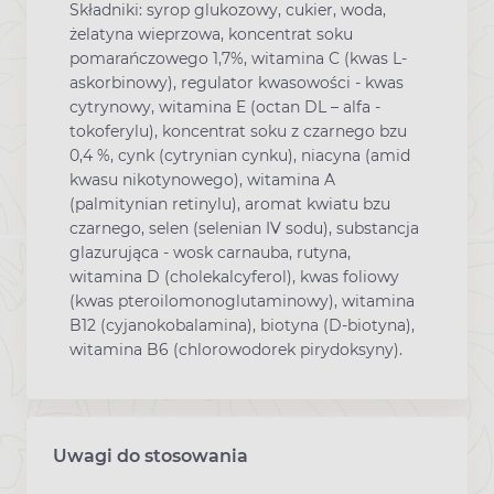
Składniki: syrop glukozowy, cukier, woda,
żelatyna wieprzowa, koncentrat soku
pomarańczowego 1,7%, witamina C (kwas L-
askorbinowy), regulator kwasowości - kwas
cytrynowy, witamina E (octan DL – alfa -
tokoferylu), koncentrat soku z czarnego bzu
0,4 %, cynk (cytrynian cynku), niacyna (amid
kwasu nikotynowego), witamina A
(palmitynian retinylu), aromat kwiatu bzu
czarnego, selen (selenian IV sodu), substancja
glazurująca - wosk carnauba, rutyna,
witamina D (cholekalcyferol), kwas foliowy
(kwas pteroilomonoglutaminowy), witamina
B12 (cyjanokobalamina), biotyna (D-biotyna),
witamina B6 (chlorowodorek pirydoksyny).
Uwagi do stosowania