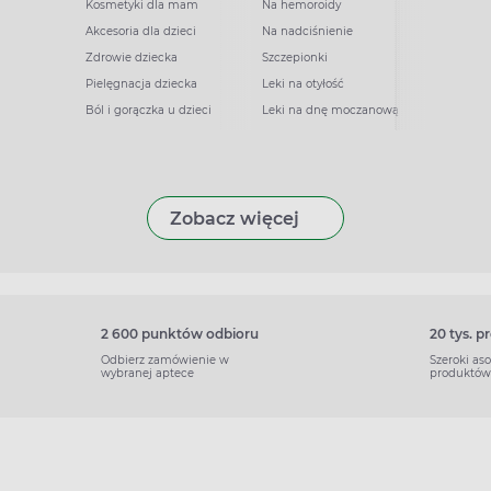
Kosmetyki dla mam
Na hemoroidy
Akcesoria dla dzieci
Na nadciśnienie
Zdrowie dziecka
Szczepionki
Pielęgnacja dziecka
Leki na otyłość
Ból i gorączka u dzieci
Leki na dnę moczanową
Zobacz więcej
2 600 punktów odbioru
20 tys. 
Odbierz zamówienie w
Szeroki as
wybranej aptece
produktów