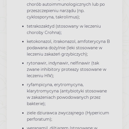
chorób autoimmunologicznych lub po
przeszczepieniu narządu (np.
cyklosporyna, takrolimus);
tetrakozaktyd (stosowany w leczeniu
choroby Crohna);
ketokonazol, itrakonazol, amfoterycyna B
podawana dożylnie (leki stosowane w
leczeniu zakażeń grzybiczych);
rytonawir, indynawir, nelfinawir (tak
zwane inhibitory proteazy stosowane w
leczeniu HIV);
ryfampicyna, erytromycyna,
klarytromycyna (antybiotyki stosowane
w zakażeniach powodowanych przez
bakterie);
ziele dziurawca zwyczajnego (Hypericum
perforatum);
werapamil, diltiazem (stosowane w