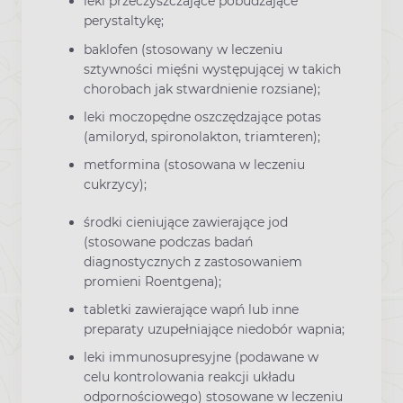
leki przeczyszczające pobudzające
perystaltykę;
baklofen (stosowany w leczeniu
sztywności mięśni występującej w takich
chorobach jak stwardnienie rozsiane);
leki moczopędne oszczędzające potas
(amiloryd, spironolakton, triamteren);
metformina (stosowana w leczeniu
cukrzycy);
środki cieniujące zawierające jod
(stosowane podczas badań
diagnostycznych z zastosowaniem
promieni Roentgena);
tabletki zawierające wapń lub inne
preparaty uzupełniające niedobór wapnia;
leki immunosupresyjne (podawane w
celu kontrolowania reakcji układu
odpornościowego) stosowane w leczeniu