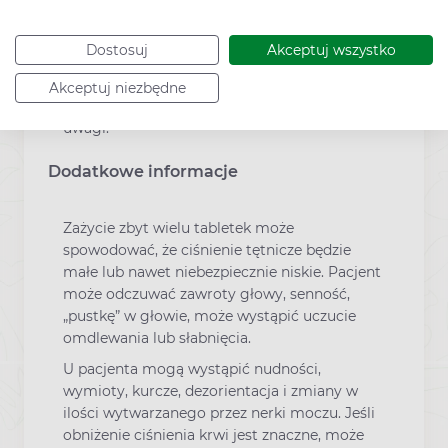
prowadzić pojazdów ani obsługiwać maszyn
oraz należy natychmiast skontaktować się z
Dostosuj
Akceptuj wszystko
lekarzem. Jeśli wystąpią takie objawy, należy
powstrzymać się od prowadzenia pojazdów i
Akceptuj niezbędne
wykonywania czynności wymagających
uwagi.
Dodatkowe informacje
Zażycie zbyt wielu tabletek może
spowodować, że ciśnienie tętnicze będzie
małe lub nawet niebezpiecznie niskie. Pacjent
może odczuwać zawroty głowy, senność,
„pustkę” w głowie, może wystąpić uczucie
omdlewania lub słabnięcia.
U pacjenta mogą wystąpić nudności,
wymioty, kurcze, dezorientacja i zmiany w
ilości wytwarzanego przez nerki moczu. Jeśli
obniżenie ciśnienia krwi jest znaczne, może