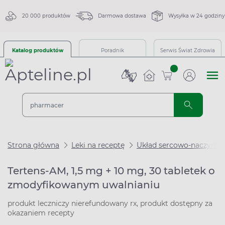
20 000 produktów
Darmowa dostawa
Wysyłka w 24 godziny
Katalog produktów
Poradnik
Serwis Świat Zdrowia
sztuk
Strona główna
Leki na receptę
Układ sercowo-naczynio
Tertens-AM, 1,5 mg + 10 mg, 30 tabletek o
zmodyfikowanym uwalnianiu
produkt leczniczy nierefundowany rx, produkt dostępny za
okazaniem recepty