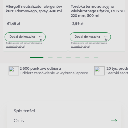
Allergoff neutralizator alergenów
Torebka termoizolacyjna
kurzu domowego, spray, 400 ml
wielokrotnego użytku, 130 x 70 x
220 mm, 500 ml
61,49 zł
2,99 zł
Dodaj do koszyka
Dodaj do koszyka
Podana cena jest ceną maksymalną
Podana cena jest ceną maksymalną
Dowiedz się więcej
Dowiedz się więcej
2 600 punktów odbioru
20 tys. pro
Odbierz zamówienie w wybranej aptece
Szeroki aso
Spis treści
Opis