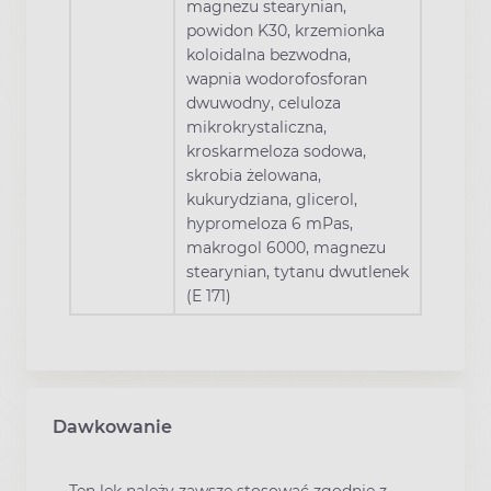
magnezu stearynian,
powidon K30, krzemionka
koloidalna bezwodna,
wapnia wodorofosforan
dwuwodny, celuloza
mikrokrystaliczna,
kroskarmeloza sodowa,
skrobia żelowana,
kukurydziana, glicerol,
hypromeloza 6 mPas,
makrogol 6000, magnezu
stearynian, tytanu dwutlenek
(E 171)
Dawkowanie