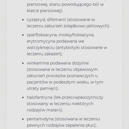
piersiowej, stanu powodującego ból w
klatce piersiowej);
cyzapryd, difemanil (stosowane w
leczeniu zaburzeń żołądkowo-jelitowych);
sparfloksacyna, moksyfloksacyna,
erytromycyna podawana we
wstrzyknięciu (antybiotyki stosowane w
leczeniu zakażeń);
winkamina podawana dożylnie
(stosowana w leczeniu objawowym
zaburzeń procesów poznawczych u
pacjentów w podeszłym wieku, w tym
utraty pamięci);
halofantryna (lek przeciwpasożytniczy
stosowany w leczeniu niektórych
rodzajów malarii);
pentamidyna (stosowana w leczeniu
pewnych rodzajów zapalenia płuc);