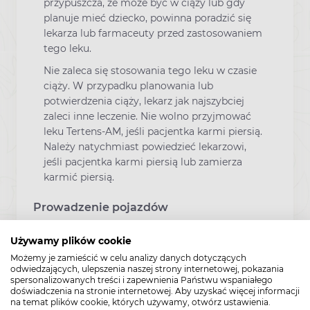
przypuszcza, że może być w ciąży lub gdy
planuje mieć dziecko, powinna poradzić się
lekarza lub farmaceuty przed zastosowaniem
tego leku.
Nie zaleca się stosowania tego leku w czasie
ciąży. W przypadku planowania lub
potwierdzenia ciąży, lekarz jak najszybciej
zaleci inne leczenie. Nie wolno przyjmować
leku Tertens-AM, jeśli pacjentka karmi piersią.
Należy natychmiast powiedzieć lekarzowi,
jeśli pacjentka karmi piersią lub zamierza
karmić piersią.
Prowadzenie pojazdów
Używamy plików cookie
Tertens-AM może wpływać na zdolność
Możemy je zamieścić w celu analizy danych dotyczących
prowadzenia pojazdów lub obsługiwania
odwiedzających, ulepszenia naszej strony internetowej, pokazania
maszyn. Jeśli tabletki powodują, że pacjent
spersonalizowanych treści i zapewnienia Państwu wspaniałego
czuje nudności, ma zawroty głowy, jest
doświadczenia na stronie internetowej. Aby uzyskać więcej informacji
na temat plików cookie, których używamy, otwórz ustawienia.
zmęczony albo ma bóle głowy, nie należy