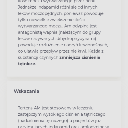
ilość moczu wytwarzanego przez nerki.
Jednakże indapamid różni się od innych
leków moczopędnych, ponieważ powoduje
tylko niewielkie zwiększenie ilości
wytwarzanego moczu. Amlodypina jest
antagonistą wapnia (należącym do grupy
leków nazywanych dihydropirydynami) i
powoduje rozluźnienie naczyń krwionośnych,
co ułatwia przepływ przez nie krwi. Każda z
substancji czynnych
zmniejsza ciśnienie
tętnicze
.
Wskazania
Tertens-AM jest stosowany w leczeniu
zastępczym wysokiego ciśnienia tętniczego
(nadciśnienia tętniczego) u pacjentów już
przyjmujących indapamid oraz amlodypinę w