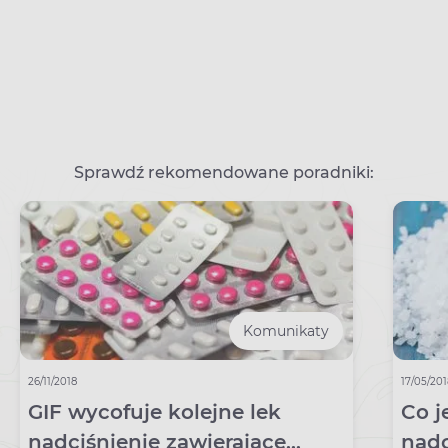
Sprawdź rekomendowane poradniki:
Komunikaty
26/11/2018
17/05/20
GIF wycofuje kolejne lek
Co j
nadciśnienie zawierające
nadc