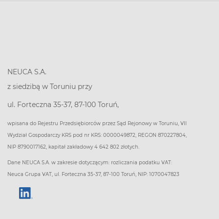
NEUCA S.A.
z siedzibą w Toruniu przy
ul. Forteczna 35-37, 87-100 Toruń,
wpisana do Rejestru Przedsiębiorców przez Sąd Rejonowy w Toruniu, VII
Wydział Gospodarczy KRS pod nr KRS: 0000049872, REGON 870227804,
NIP 8790017162, kapitał zakładowy 4 642 802 złotych.
Dane NEUCA S.A. w zakresie dotyczącym: rozliczania podatku VAT:
Neuca Grupa VAT, ul. Forteczna 35-37, 87-100 Toruń, NIP: 1070047823