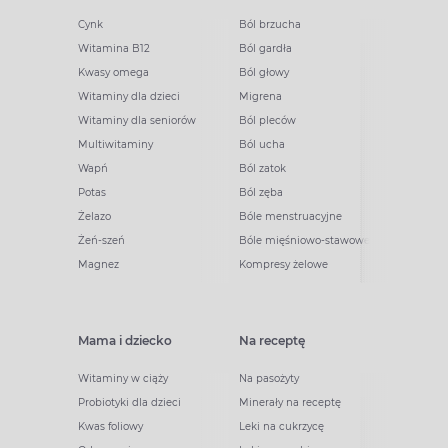
Cynk
Ból brzucha
Witamina B12
Ból gardła
Kwasy omega
Ból głowy
Witaminy dla dzieci
Migrena
Witaminy dla seniorów
Ból pleców
Multiwitaminy
Ból ucha
Wapń
Ból zatok
Potas
Ból zęba
Żelazo
Bóle menstruacyjne
Żeń-szeń
Bóle mięśniowo-stawowe
Magnez
Kompresy żelowe
Mama i dziecko
Na receptę
Witaminy w ciąży
Na pasożyty
Probiotyki dla dzieci
Minerały na receptę
Kwas foliowy
Leki na cukrzycę