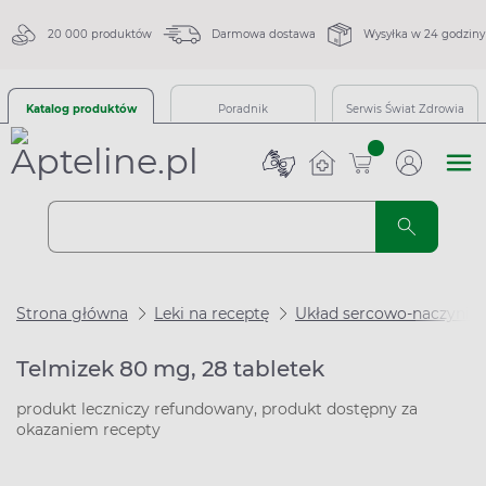
20 000 produktów
Darmowa dostawa
Wysyłka w 24 godziny
Katalog produktów
Poradnik
Serwis Świat Zdrowia
sztuk
Strona główna
Leki na receptę
Układ sercowo-naczynio
Telmizek 80 mg, 28 tabletek
produkt leczniczy refundowany, produkt dostępny za
okazaniem recepty