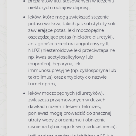
preparatów litu, stosowanych w leczeniu
niektórych rodzajów depresji,
leków, które mogą zwiększać stężenie
potasu we krwi, takich jak substytuty soli
zawierające potas, leki moczopędne
oszczędzające potas (niektóre diuretyki),
antagoniści receptora angiotensyny II,
NLPZ (niesteroidowe leki przeciwzapalne
np. kwas acetylosalicylowy lub
ibuprofen), heparyna, leki
immunosupresyjne (np. cyklosporyna lub
takrolimus) oraz antybiotyk o nazwie
trimetoprim,
leków moczopędnych (diuretyków),
zwłaszcza przyjmowanych w dużych
dawkach razem z lekiem Telmizek,
ponieważ mogą prowadzić do znacznej
utraty wody z organizmu i obniżenia
ciśnienia tętniczego krwi (niedociśnienia),