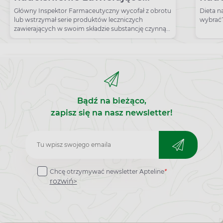
walsartan
sól?
Główny Inspektor Farmaceutyczny wycofał z obrotu
Dieta n
lub wstrzymał serie produktów leczniczych
wybrać?
zawierających w swoim składzie substancję czynną
valsartanum.
Bądź na bieżąco,
zapisz się na nasz newsletter!
Zapisz
do
Chcę otrzymywać newsletter Apteline
*
newslettera
rozwiń>