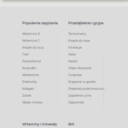
Popularne zapytania
Przeziębienie i grypa
Witamina D
Termometry
Witamina C
Krople do nosa
Krople do oczu
Inhalacje
Tran
Katar
Paracetamol
Kaszel
Ibuprofen
Olejki eteryczne
Melatonina
Gorączka
Elektrolity
Drapanie w gardle
Kolagen
Preparaty przeciwwirusowe
Zatoki
Zapalenie ucha
Woda morska
Odporność
Witaminy i minerały
Ból