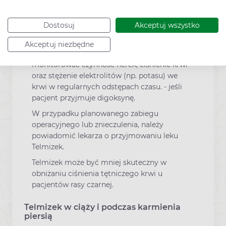
Inhibitors, ACEI) (na przykład enalapryl,
lizinopryl, ramipryl), w szczególności jeśli
Dostosuj
Akceptuj wszystko
pacjent ma zaburzenia czynności nerek
związane z cukrzycą,
Akceptuj niezbędne
- aliskiren, Lekarz prowadzący może
monitorować czynność nerek, ciśnienie krwi
oraz stężenie elektrolitów (np. potasu) we
krwi w regularnych odstępach czasu. - jeśli
pacjent przyjmuje digoksynę.
W przypadku planowanego zabiegu
operacyjnego lub znieczulenia, należy
powiadomić lekarza o przyjmowaniu leku
Telmizek.
Telmizek może być mniej skuteczny w
obniżaniu ciśnienia tętniczego krwi u
pacjentów rasy czarnej.
Telmizek w ciąży i podczas karmienia
piersią