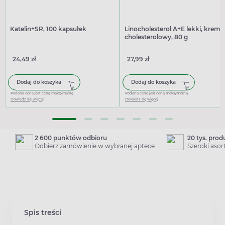
Katelin+SR, 100 kapsułek
Linocholesterol A+E lekki, krem
cholesterolowy, 80 g
24,49 zł
27,99 zł
Dodaj do koszyka
Dodaj do koszyka
Podana cena jest ceną maksymalną
Podana cena jest ceną maksymalną
Dowiedz się więcej
Dowiedz się więcej
2 600 punktów odbioru
20 tys. pro
Odbierz zamówienie w wybranej aptece
Szeroki aso
Spis treści