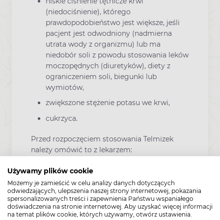
niskie ciśnienie tętnicze krwi
(niedociśnienie), którego
prawdopodobieństwo jest większe, jeśli
pacjent jest odwodniony (nadmierna
utrata wody z organizmu) lub ma
niedobór soli z powodu stosowania leków
moczopędnych (diuretyków), diety z
ograniczeniem soli, biegunki lub
wymiotów,
zwiększone stężenie potasu we krwi,
cukrzyca.
Przed rozpoczęciem stosowania Telmizek
należy omówić to z lekarzem:
jeśli pacjent przyjmuje którykolwiek z
Używamy plików cookie
poniższych leków stosowanych w
Możemy je zamieścić w celu analizy danych dotyczących
leczeniu wysokiego ciśnienia krwi:
odwiedzających, ulepszenia naszej strony internetowej, pokazania
spersonalizowanych treści i zapewnienia Państwu wspaniałego
- inhibitor konwertazy angiotensyny (ACE)
doświadczenia na stronie internetowej. Aby uzyskać więcej informacji
na temat plików cookie, których używamy, otwórz ustawienia.
(ang. Angiotensin Converting Enzyme