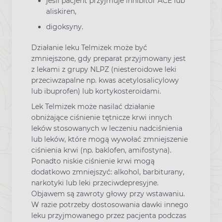
jeśli pacjent przyjmuje inhibitor ACE lub
aliskiren,
digoksyny.
Działanie leku Telmizek może być
zmniejszone, gdy preparat przyjmowany jest
z lekami z grupy NLPZ (niesteroidowe leki
przeciwzapalne np. kwas acetylosalicylowy
lub ibuprofen) lub kortykosteroidami.
Lek Telmizek może nasilać działanie
obniżające ciśnienie tętnicze krwi innych
leków stosowanych w leczeniu nadciśnienia
lub leków, które mogą wywołać zmniejszenie
ciśnienia krwi (np. baklofen, amifostyna).
Ponadto niskie ciśnienie krwi mogą
dodatkowo zmniejszyć: alkohol, barbiturany,
narkotyki lub leki przeciwdepresyjne.
Objawem są zawroty głowy przy wstawaniu.
W razie potrzeby dostosowania dawki innego
leku przyjmowanego przez pacjenta podczas