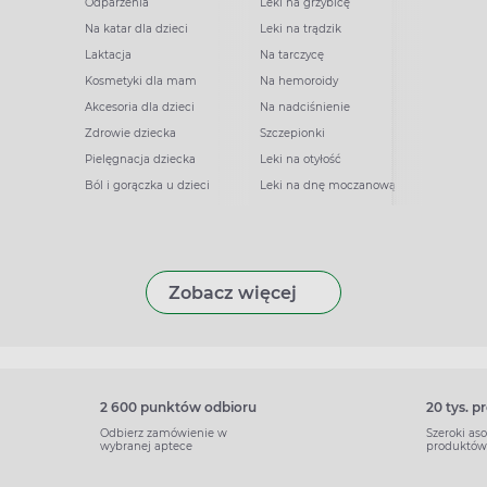
Odparzenia
Leki na grzybicę
Na katar dla dzieci
Leki na trądzik
Laktacja
Na tarczycę
Kosmetyki dla mam
Na hemoroidy
Akcesoria dla dzieci
Na nadciśnienie
Zdrowie dziecka
Szczepionki
Pielęgnacja dziecka
Leki na otyłość
Ból i gorączka u dzieci
Leki na dnę moczanową
Zobacz więcej
2 600 punktów odbioru
20 tys. 
Odbierz zamówienie w
Szeroki as
wybranej aptece
produktów