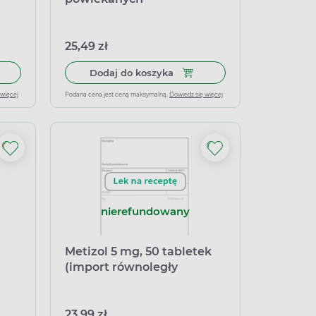
25,49 zł
łek miękkich
 do koszyka Metizol 5 mg, 50 tabletek
Dodaj do koszyka Thyrozol 5
Dodaj do koszyka
 więcej
Podana cena jest ceną maksymalną.
Dowiedz się więcej
nierefundowany
Metizol 5 mg, 50 tabletek
(import równoległy
Inpharm)
23,99 zł