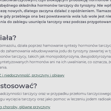
u przeciwtarczycowym, czyli blokującym produkcję hormonów 
obecności zmian
ezbędnego składnika hormonów tarczycy do tyrozyny. Nie wp
nowotworowych i dobran
ezę nowych, dlatego zaczyna działać z opóźnieniem. Tiamazol
odpowiedniej terapii.
ie gdy przebiega ona bez powstawania wola lub wole jest nie
ia do zabiegu usunięcia tarczycy oraz podczas przygotowan
ziała?
imazolu, działa poprzez hamowanie syntezy hormonów tarczycy.
i do zahamowania wbudowywania jodu do tyrozyny zawartej w ty
nów tarczycy, takich jak monojodotyrozyna, dwujodotyrozyna, 
syntetyzowanych hormonów ani na ich uwalnianie, co oznacza, że
ania.
 i niedoczynność, przyczyny i objawy
y stosować?
 nadczynności tarczycy oraz w przypadku przełomu tarczycowego
gu wycięcia tarczycy oraz jako pomoc w leczeniu jodem radio
eg choroby, główne przyczyny