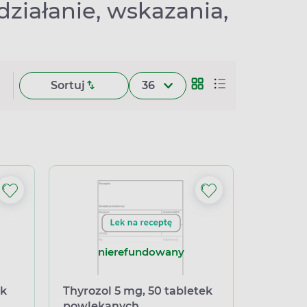
działanie, wskazania,
Sortuj
36
nierefundowany
ek
Thyrozol 5 mg, 50 tabletek
powlekanych