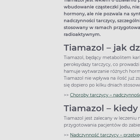
Tiamazol jest lekiem o działani
wbudowanie cząsteczki jodu, ni
hormony, ale nie pozwala na synt
nadczynności tarczycy, szczególn
stosowany w ramach przygotowan
radioaktywnym.
Tiamazol – jak d
Tiamazol, będący metabolitem karb
peroksydazy tarczycy, co prowadz
hamuje wytwarzanie różnych hormo
Tiamazol nie wpływa na ilość już z
się dopiero po kilku dniach stosow
>>
Choroby tarczycy – nadczynność
Tiamazol – kied
Tiamazol jest zalecany w leczeniu
przygotowania pacjentów do zabie
>>
Nadczynność tarczycy – przebi