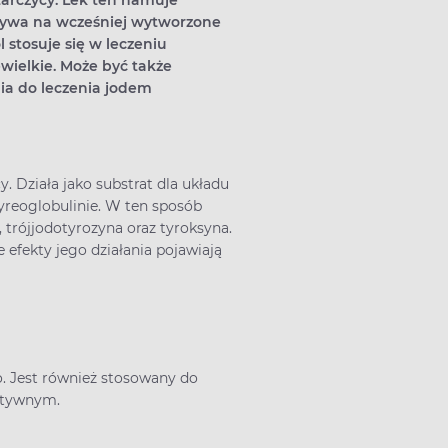
tarczycy. Lek ten hamuje
bezwzględnym wskazaniem
rzadziej.
ływa na wcześniej wytworzone
ie
do rozszerzenia diagnostyki.
 stosuje się w leczeniu
Kiedy należy wykonać
wielkie. Może być także
badanie tarczycy? Jakie są
normy i przyczyny
ia do leczenia jodem
nieprawidłowości?
 Działa jako substrat dla układu
reoglobulinie. W ten sposób
trójjodotyrozyna oraz tyroksyna.
 efekty jego działania pojawiają
. Jest również stosowany do
aktywnym.