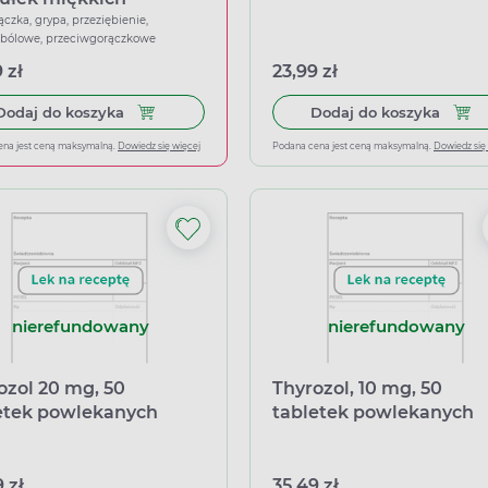
ączka, grypa, przeziębienie,
wbólowe, przeciwgorączkowe
 zł
23,99 zł
Dodaj do koszyka Ibuprom Max Sprint, 40 kapsu
Dodaj
Dodaj do koszyka
Dodaj do koszyka
ena jest ceną maksymalną.
Dowiedz się więcej
Podana cena jest ceną maksymalną.
Dowiedz się
nierefundowany
nierefundowany
ozol 20 mg, 50
Thyrozol, 10 mg, 50
etek powlekanych
tabletek powlekanych
 zł
35,49 zł