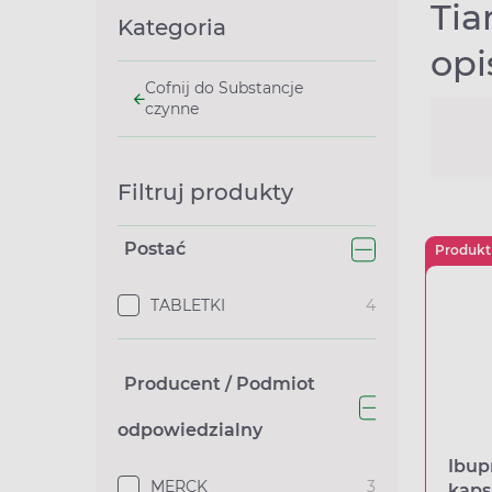
Tia
Kategoria
opi
Cofnij do Substancje
czynne
Filtruj produkty
Postać
Produkt
TABLETKI
4
Producent / Podmiot
odpowiedzialny
Ibup
MERCK
3
kaps