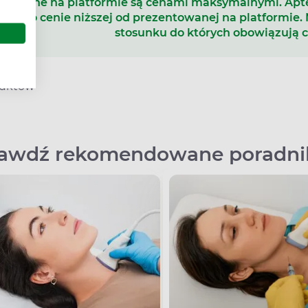
 podane na platformie są cenami maksymalnymi. Ap
ukt po cenie niższej od prezentowanej na platformie.
stosunku do których obowiązują 
duktów
awdź rekomendowane poradni