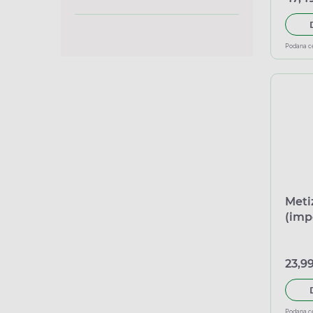
Podana c
Meti
(imp
Mede
23,99
Podana c