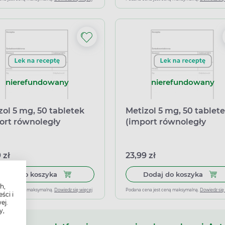
nierefundowany
nierefundowany
zol 5 mg, 50 tabletek
Metizol 5 mg, 50 tablet
ort równoległy
(import równoległy
arma)
Phamapoint)
 zł
23,99 zł
Dodaj do koszyka Metizol 5 mg, 50 tabletek (im
Dodaj
Dodaj do koszyka
Dodaj do koszyka
h,
ena jest ceną maksymalną.
Dowiedz się więcej
Podana cena jest ceną maksymalną.
Dowiedz się
ści i
ej.
y,