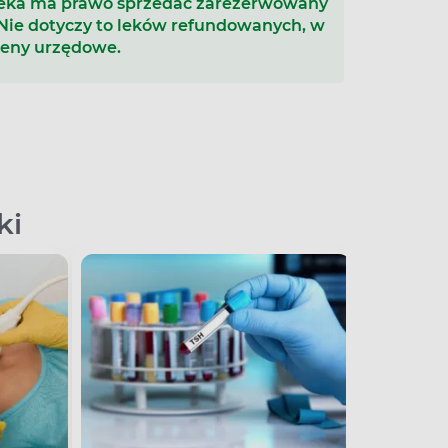
teka ma prawo sprzedać zarezerwowany
 Nie dotyczy to leków refundowanych, w
ceny urzędowe.
ki