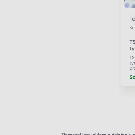
C
Kam
TS
ty
wy
TS
je
ty
ta
pr
je
S
ta