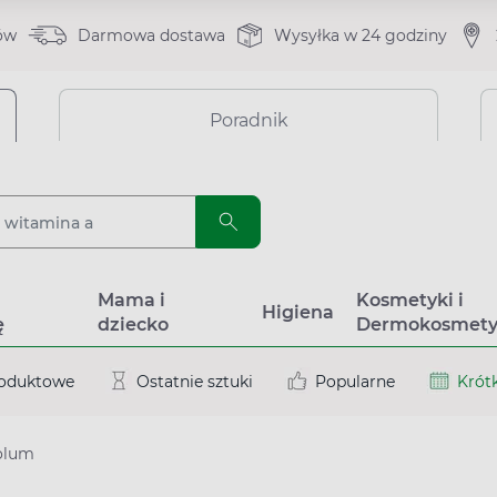
ów
Darmowa dostawa
Wysyłka w 24 godziny
Poradnik
a
Mama i
Kosmetyki i
Higiena
ę
dziecko
Dermokosmety
roduktowe
Ostatnie sztuki
Popularne
Krótk
olum