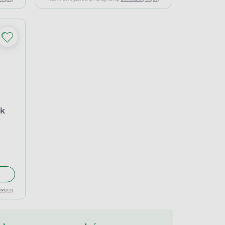
ek
port równoległy Delfarma)
 do koszyka Metizol 5 mg, 50 tabletek (import równoległy Phamap
 więcej