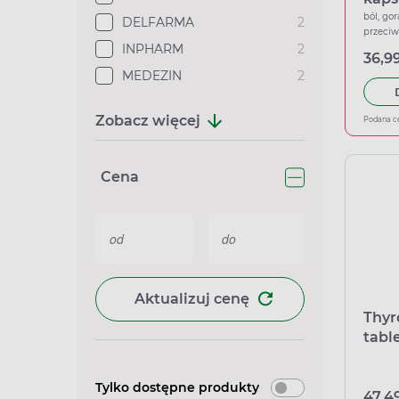
ból, gor
DELFARMA
2
przeci
INPHARM
2
36,99
MEDEZIN
2
Zobacz więcej
Podana c
Cena
Aktualizuj cenę
Thyr
tabl
Tylko dostępne produkty
47,49