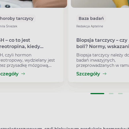
horoby tarczycy
Baza badań
ila Śnieżek
Redakcja Apteline
H – co to jest
Biopsja tarczycy – czy
reotropina, kiedy
boli? Normy, wskazani
konać badanie i jaki
przygotowanie
H, czyli hormon
Biopsja tarczycy należy d
st związek TSH z
reotropowy, wydzielany jest
badań inwazyjnych,
rczycą?
zez przysadkę mózgową,
przeprowadzanych w ram
dnak wpływa na hormony
diagnostyki nowotworowe
zczegóły
Szczegóły
rczycy.
Rak tarczycy jest jednym 
rzadziej występujących
nowotworów i może prze
wiele lat rozwijać się
bezobjawowo. Z tego też
powodu często jest
wykrywany na dość późn
etapie. Przeprowadzenie
biopsji, zaliczanej do tzw.
badań histopatologicznyc
pozwala na potwierdzenie