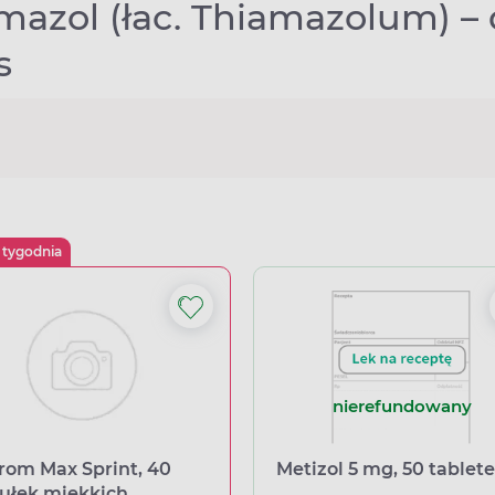
mazol (łac. Thiamazolum) – 
s
 tygodnia
nierefundowany
rom Max Sprint, 40
Metizol 5 mg, 50 tablet
ułek miękkich