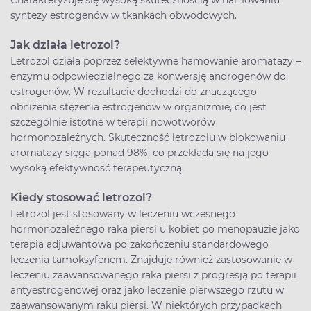
Charakteryzuje się wysoką skutecznością w hamowaniu
syntezy estrogenów w tkankach obwodowych.
Jak działa letrozol?
Letrozol działa poprzez selektywne hamowanie aromatazy –
enzymu odpowiedzialnego za konwersję androgenów do
estrogenów. W rezultacie dochodzi do znaczącego
obniżenia stężenia estrogenów w organizmie, co jest
szczególnie istotne w terapii nowotworów
hormonozależnych. Skuteczność letrozolu w blokowaniu
aromatazy sięga ponad 98%, co przekłada się na jego
wysoką efektywność terapeutyczną.
Kiedy stosować letrozol?
Letrozol jest stosowany w leczeniu wczesnego
hormonozależnego raka piersi u kobiet po menopauzie jako
terapia adjuwantowa po zakończeniu standardowego
leczenia tamoksyfenem. Znajduje również zastosowanie w
leczeniu zaawansowanego raka piersi z progresją po terapii
antyestrogenowej oraz jako leczenie pierwszego rzutu w
zaawansowanym raku piersi. W niektórych przypadkach