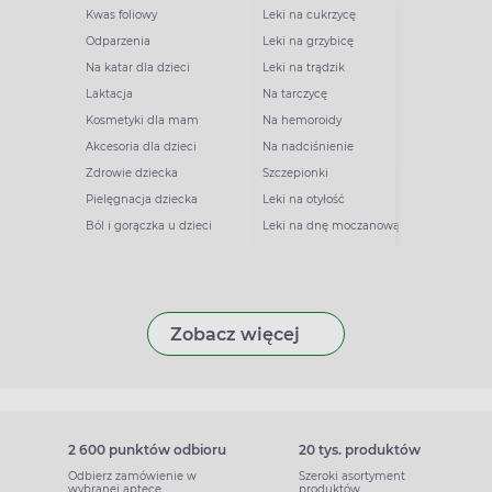
Kwas foliowy
Leki na cukrzycę
Odparzenia
Leki na grzybicę
Na katar dla dzieci
Leki na trądzik
Laktacja
Na tarczycę
Kosmetyki dla mam
Na hemoroidy
Akcesoria dla dzieci
Na nadciśnienie
Zdrowie dziecka
Szczepionki
Pielęgnacja dziecka
Leki na otyłość
Ból i gorączka u dzieci
Leki na dnę moczanową
Zobacz więcej
2 600 punktów odbioru
20 tys. produktów
Odbierz zamówienie w
Szeroki asortyment
wybranej aptece
produktów