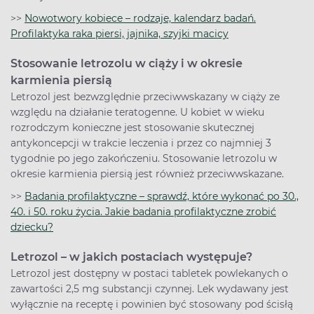
>>
Nowotwory kobiece – rodzaje, kalendarz badań.
Profilaktyka raka piersi, jajnika, szyjki macicy
Stosowanie letrozolu w ciąży i w okresie
karmienia piersią
Letrozol jest bezwzględnie przeciwwskazany w ciąży ze
względu na działanie teratogenne. U kobiet w wieku
rozrodczym konieczne jest stosowanie skutecznej
antykoncepcji w trakcie leczenia i przez co najmniej 3
tygodnie po jego zakończeniu. Stosowanie letrozolu w
okresie karmienia piersią jest również przeciwwskazane.
>>
Badania profilaktyczne – sprawdź, które wykonać po 30.,
40. i 50. roku życia. Jakie badania profilaktyczne zrobić
dziecku?
Letrozol – w jakich postaciach występuje?
Letrozol jest dostępny w postaci tabletek powlekanych o
zawartości 2,5 mg substancji czynnej. Lek wydawany jest
wyłącznie na receptę i powinien być stosowany pod ścisłą