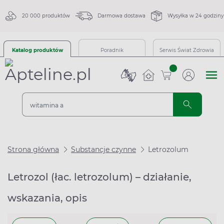
20 000 produktów
Darmowa dostawa
Wysyłka w 24 godziny
Katalog produktów
Poradnik
Serwis Świat Zdrowia
sztuk
Strona główna
Substancje czynne
Letrozolum
Letrozol (łac. letrozolum) – działanie,
wskazania, opis