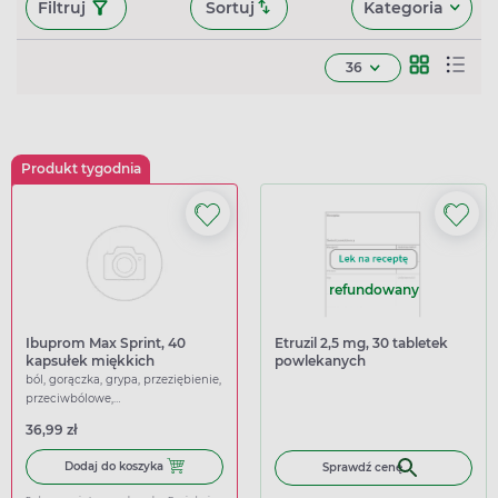
Filtruj
Sortuj
Kategoria
36
Produkt tygodnia
refundowany
Ibuprom Max Sprint, 40
Etruzil 2,5 mg, 30 tabletek
kapsułek miękkich
powlekanych
ból, gorączka, grypa, przeziębienie,
przeciwbólowe,
przeciwgorączkowe
36,99 zł
Dodaj do koszyka Ibuprom Max Sprint, 40 kapsułek miękk
Dodaj do koszyka
Sprawdź cenę