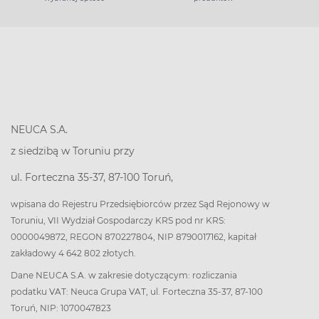
NEUCA S.A.
z siedzibą w Toruniu przy
ul. Forteczna 35-37, 87-100 Toruń,
wpisana do Rejestru Przedsiębiorców przez Sąd Rejonowy w
Toruniu, VII Wydział Gospodarczy KRS pod nr KRS:
0000049872, REGON 870227804, NIP 8790017162, kapitał
zakładowy 4 642 802 złotych.
Dane NEUCA S.A. w zakresie dotyczącym: rozliczania
podatku VAT: Neuca Grupa VAT, ul. Forteczna 35-37, 87-100
Toruń, NIP: 1070047823