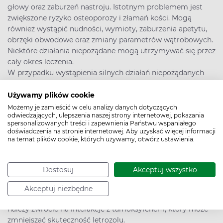
głowy oraz zaburzeń nastroju. Istotnym problemem jest
zwiększone ryzyko osteoporozy i złamań kości. Mogą
również wystąpić nudności, wymioty, zaburzenia apetytu,
obrzęki obwodowe oraz zmiany parametrów wątrobowych.
Niektóre działania niepożądane mogą utrzymywać się przez
cały okres leczenia.
W przypadku wystąpienia silnych działań niepożądanych
lub pogorszenia stanu zdrowia należy niezwłocznie
skonsultować się z lekarzem prowadzącym.
Używamy plików cookie
Możemy je zamieścić w celu analizy danych dotyczących
>>
Menopauza (klimakterium) – objawy, etapy przekwitania.
odwiedzających, ulepszenia naszej strony internetowej, pokazania
Leki i dieta przy menopauzie
spersonalizowanych treści i zapewnienia Państwu wspaniałego
doświadczenia na stronie internetowej. Aby uzyskać więcej informacji
na temat plików cookie, których używamy, otwórz ustawienia.
Letrozol – najczęstsze interakcje
Letrozol jest metabolizowany głównie przez cytochrom
P450, jednak ryzyko istotnych klinicznie interakcji jest
Dostosuj
Akceptuj wszystko
stosunkowo niewielkie. Należy zachować ostrożność przy
jednoczesnym stosowaniu leków będących silnymi
Akceptuj niezbędne
inhibitorami lub induktorami CYP3A4. Szczególną uwagę
należy zwrócić na interakcje z tamoksyfenem, który może
zmniejszać skuteczność letrozolu.