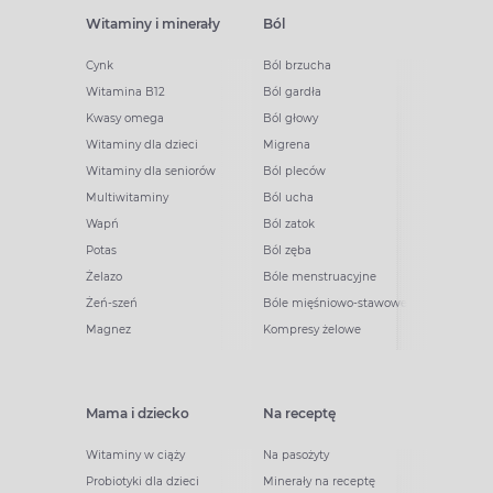
Witaminy i minerały
Ból
Cynk
Ból brzucha
Witamina B12
Ból gardła
Kwasy omega
Ból głowy
Witaminy dla dzieci
Migrena
Witaminy dla seniorów
Ból pleców
Multiwitaminy
Ból ucha
Wapń
Ból zatok
Potas
Ból zęba
Żelazo
Bóle menstruacyjne
Żeń-szeń
Bóle mięśniowo-stawowe
Magnez
Kompresy żelowe
Mama i dziecko
Na receptę
Witaminy w ciąży
Na pasożyty
Probiotyki dla dzieci
Minerały na receptę