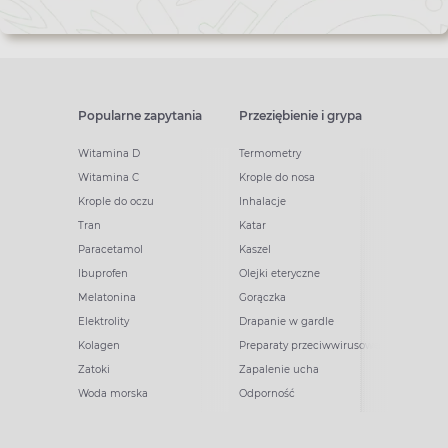
Popularne zapytania
Przeziębienie i grypa
Witamina D
Termometry
Witamina C
Krople do nosa
Krople do oczu
Inhalacje
Tran
Katar
Paracetamol
Kaszel
Ibuprofen
Olejki eteryczne
Melatonina
Gorączka
Elektrolity
Drapanie w gardle
Kolagen
Preparaty przeciwwirusowe
Zatoki
Zapalenie ucha
Woda morska
Odporność