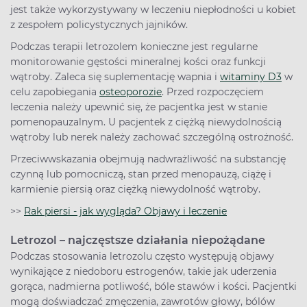
jest także wykorzystywany w leczeniu niepłodności u kobiet
z zespołem policystycznych jajników.
Podczas terapii letrozolem konieczne jest regularne
monitorowanie gęstości mineralnej kości oraz funkcji
wątroby. Zaleca się suplementację wapnia i
witaminy D3
w
celu zapobiegania
osteoporozie
. Przed rozpoczęciem
leczenia należy upewnić się, że pacjentka jest w stanie
pomenopauzalnym. U pacjentek z ciężką niewydolnością
wątroby lub nerek należy zachować szczególną ostrożność.
Przeciwwskazania obejmują nadwrażliwość na substancję
czynną lub pomocniczą, stan przed menopauzą, ciążę i
karmienie piersią oraz ciężką niewydolność wątroby.
>>
Rak piersi - jak wygląda? Objawy i leczenie
Letrozol – najczęstsze działania niepożądane
Podczas stosowania letrozolu często występują objawy
wynikające z niedoboru estrogenów, takie jak uderzenia
gorąca, nadmierna potliwość, bóle stawów i kości. Pacjentki
mogą doświadczać zmęczenia, zawrotów głowy, bólów