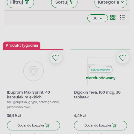
Filtruj
Sortuj
Kategoria
36
Produkt tygodnia
nierefundowany
Ibuprom Max Sprint, 40
Digoxin Teva, 100 mcg, 30
kapsułek miękkich
tabletek
ból, gorączka, grypa, przeziębienie,
przeciwbólowe,
przeciwgorączkowe
36,99 zł
4,49 zł
Dodaj do koszyka Ibuprom Max Sprint, 40 kapsułek miękk
Dodaj do koszy
Dodaj do koszyka
Dodaj do koszyka