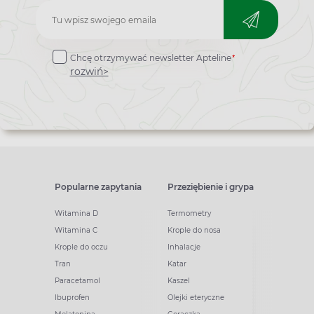
Zapisz
do
*
Chcę otrzymywać newsletter Apteline
newslettera
rozwiń>
Popularne zapytania
Przeziębienie i grypa
Witamina D
Termometry
Witamina C
Krople do nosa
Krople do oczu
Inhalacje
Tran
Katar
Paracetamol
Kaszel
Ibuprofen
Olejki eteryczne