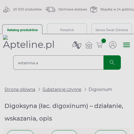
20 000 produktów
Darmowa dostawa
Wysyłka w 24 godziny
Katalog produktów
Poradnik
Serwis Świat Zdrowia
sztuk
Strona główna
Substancje czynne
Digoxinum
Digoksyna (łac. digoxinum) – działanie,
wskazania, opis