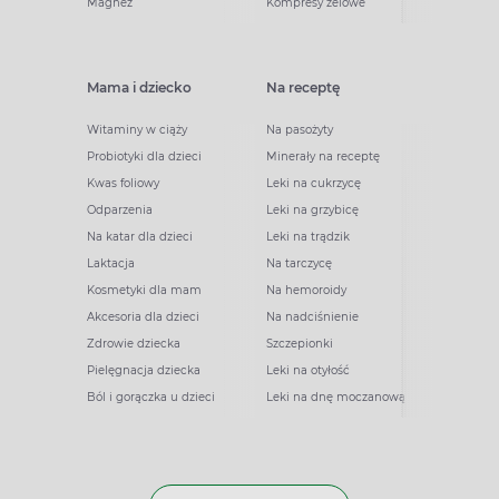
Magnez
Kompresy żelowe
Mama i dziecko
Na receptę
Witaminy w ciąży
Na pasożyty
Probiotyki dla dzieci
Minerały na receptę
Kwas foliowy
Leki na cukrzycę
Odparzenia
Leki na grzybicę
Na katar dla dzieci
Leki na trądzik
Laktacja
Na tarczycę
Kosmetyki dla mam
Na hemoroidy
Akcesoria dla dzieci
Na nadciśnienie
Zdrowie dziecka
Szczepionki
Pielęgnacja dziecka
Leki na otyłość
Ból i gorączka u dzieci
Leki na dnę moczanową