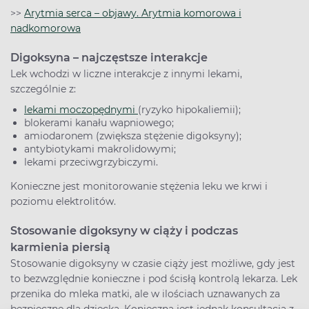
>>
Arytmia serca – objawy. Arytmia komorowa i
nadkomorowa
Digoksyna – najczęstsze interakcje
Lek wchodzi w liczne interakcje z innymi lekami,
szczególnie z:
lekami moczopędnymi
(ryzyko hipokaliemii);
blokerami kanału wapniowego;
amiodaronem (zwiększa stężenie digoksyny);
antybiotykami makrolidowymi;
lekami przeciwgrzybiczymi.
Konieczne jest monitorowanie stężenia leku we krwi i
poziomu elektrolitów.
Stosowanie digoksyny w ciąży i podczas
karmienia piersią
Stosowanie digoksyny w czasie ciąży jest możliwe, gdy jest
to bezwzględnie konieczne i pod ścisłą kontrolą lekarza. Lek
przenika do mleka matki, ale w ilościach uznawanych za