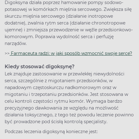
Digoksyna działa poprzez hamowanie pompy sodowo-
potasowej w komórkach mięśnia sercowego. Zwiększa siłę
skurczu mięśnia sercowego (działanie inotropowe
dodatnie), zwalnia rytm serca (działanie chronotropowe
ujemne) i zmniejsza przewodzenie w węźle przedsionkowo-
komorowym. Poprawia wydolność serca i perfuzję
narządów.
>>
Farmaceuta radzi: w jaki sposób wzmocnić swoje serce?
Kiedy stosować digoksynę?
Lek znajduje zastosowanie w przewlekłej niewydolności
serca, szczególnie z migotaniem przedsionków, w
napadowym częstoskurczu nadkomorowym oraz w
migotaniu i trzepotaniu przedsionków. Jest stosowana w
celu kontroli częstości rytmu komór. Wymaga bardzo
precyzyjnego dawkowania ze względu na możliwość
działania toksycznego, z tego też powodu leczenie powinno
być prowadzone pod ścisłą kontrolą specjalisty.
Podczas leczenia digoksyną konieczne jest: