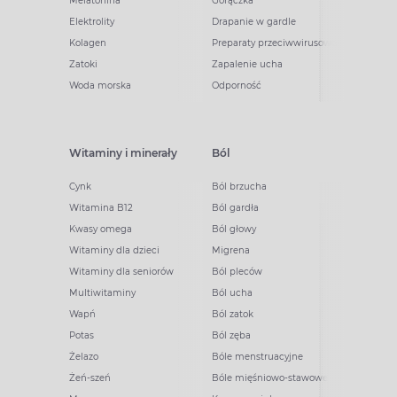
Melatonina
Gorączka
Elektrolity
Drapanie w gardle
Kolagen
Preparaty przeciwwirusowe
Zatoki
Zapalenie ucha
Woda morska
Odporność
Witaminy i minerały
Ból
Cynk
Ból brzucha
Witamina B12
Ból gardła
Kwasy omega
Ból głowy
Witaminy dla dzieci
Migrena
Witaminy dla seniorów
Ból pleców
Multiwitaminy
Ból ucha
Wapń
Ból zatok
Potas
Ból zęba
Żelazo
Bóle menstruacyjne
Żeń-szeń
Bóle mięśniowo-stawowe