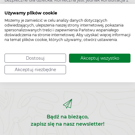
bezpieczne dla dziecka. Konieczna jest jednak konsultacja z
lekarzem przed zastosowaniem.
Używamy plików cookie
Digoksyna – w jakich postaciach występuje?
Możemy je zamieścić w celu analizy danych dotyczących
odwiedzających, ulepszenia naszej strony internetowej, pokazania
Substancja jest dostępna w postaci:
spersonalizowanych treści i zapewnienia Państwu wspaniałego
doświadczenia na stronie internetowej. Aby uzyskać więcej informacji
tabletek;
na temat plików cookie, których używamy, otwórz ustawienia.
roztworu do wstrzykiwań;
kropli doustnych.
Wszystkie preparaty są dostępne wyłącznie na receptę.
Dostosuj
Akceptuj wszystko
Akceptuj niezbędne
Bądź na bieżąco,
zapisz się na nasz newsletter!