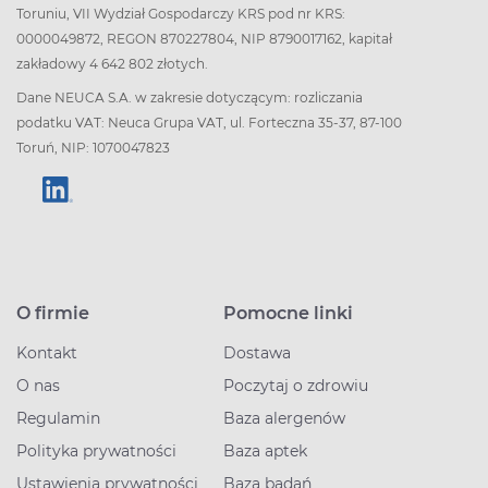
Toruniu, VII Wydział Gospodarczy KRS pod nr KRS:
0000049872, REGON 870227804, NIP 8790017162, kapitał
zakładowy 4 642 802 złotych.
Dane NEUCA S.A. w zakresie dotyczącym: rozliczania
podatku VAT: Neuca Grupa VAT, ul. Forteczna 35-37, 87-100
Toruń, NIP: 1070047823
O firmie
Pomocne linki
Kontakt
Dostawa
O nas
Poczytaj o zdrowiu
Regulamin
Baza alergenów
Polityka prywatności
Baza aptek
Ustawienia prywatności
Baza badań