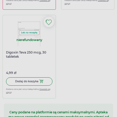
Podana cena jest ceną maksymalną.
Dowiedz się
Podana cena jest ceną maksymalną.
Dowiedz się
więcej
więcej
nierefundowany
Digoxin Teva 250 mcg, 30
tabletek
4,99 zł
Dodaj do koszyka Digoxin Teva 250 mcg, 30 tabletek
Dodaj do koszyka
Podana cena jest ceną maksymalną.
Dowiedz się
więcej
Ceny podane na platformie są cenami maksymalnymi. Apteka
ma prawo sprzedać zarezerwowany produkt po cenie niższej od