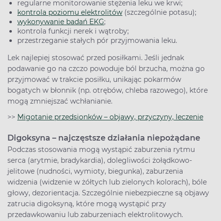
regularne monitorowanie stężenia leku we krwi;
kontrola poziomu elektrolitów
(szczególnie potasu);
wykonywanie badań EKG
;
kontrola funkcji nerek i wątroby;
przestrzeganie stałych pór przyjmowania leku.
Lek najlepiej stosować przed posiłkami. Jeśli jednak
podawanie go na czczo powoduje ból brzucha, można go
przyjmować w trakcie posiłku, unikając pokarmów
bogatych w błonnik (np. otrębów, chleba razowego), które
mogą zmniejszać wchłanianie.
>>
Migotanie przedsionków – objawy, przyczyny, leczenie
Digoksyna – najczęstsze działania niepożądane
Podczas stosowania mogą wystąpić zaburzenia rytmu
serca (arytmie, bradykardia), dolegliwości żołądkowo-
jelitowe (nudności, wymioty, biegunka), zaburzenia
widzenia (widzenie w żółtych lub zielonych kolorach), bóle
głowy, dezorientacja. Szczególnie niebezpieczne są objawy
zatrucia digoksyną, które mogą wystąpić przy
przedawkowaniu lub zaburzeniach elektrolitowych.