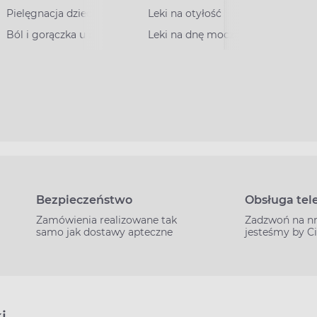
Pielęgnacja dziecka
Leki na otyłość
Ból i gorączka u dzieci
Leki na dnę moczanową
Bezpieczeństwo
Obsługa tel
Zamówienia realizowane tak
Zadzwoń na n
samo jak dostawy apteczne
jesteśmy by C
i