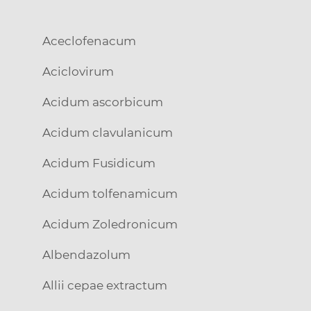
Aceclofenacum
Aciclovirum
Acidum ascorbicum
Acidum clavulanicum
Acidum Fusidicum
Acidum tolfenamicum
Acidum Zoledronicum
Albendazolum
Allii cepae extractum