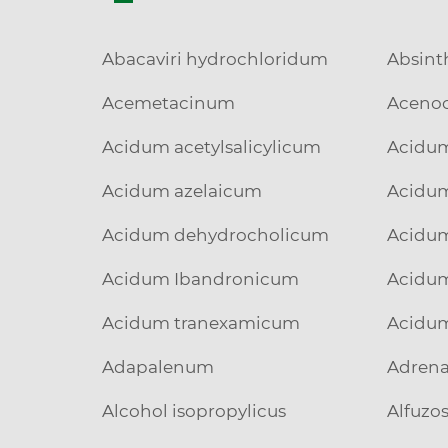
Abacaviri hydrochloridum
Absinth
Acemetacinum
Aceno
Acidum acetylsalicylicum
Acidu
Acidum azelaicum
Acidu
Acidum dehydrocholicum
Acidum
Acidum Ibandronicum
Acidum
Acidum tranexamicum
Acidum
Adapalenum
Adren
Alcohol isopropylicus
Alfuzo