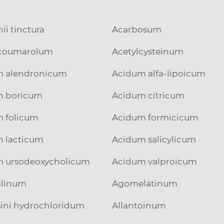
ii tinctura
Acarbosum
coumarolum
Acetylcysteinum
m alendronicum
Acidum alfa-lipoicum
m boricum
Acidum citricum
 folicum
Acidum formicicum
 lacticum
Acidum salicylicum
 ursodeoxycholicum
Acidum valproicum
alinum
Agomelatinum
sini hydrochloridum
Allantoinum