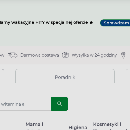
amy wakacyjne HITY w specjalnej ofercie 🔥
Sprawdzam
ów
Darmowa dostawa
Wysyłka w 24 godziny
Poradnik
a
Mama i
Kosmetyki i
Higiena