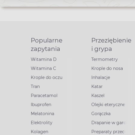
Popularne
Przeziębienie
zapytania
i grypa
Witamina D
Termometry
Witamina C
Krople do nosa
Krople do oczu
Inhalacje
Tran
Katar
Paracetamol
Kaszel
Ibuprofen
Olejki eteryczne
Melatonina
Gorączka
Elektrolity
Drapanie w gardle
Kolagen
Preparaty przeciww