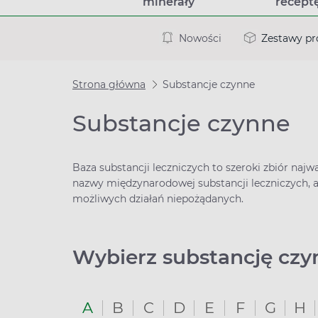
minerały
recept
Nowości
Zestawy p
Strona główna
Substancje czynne
Substancje czynne
Baza substancji leczniczych to szeroki zbiór naj
nazwy międzynarodowej substancji leczniczych, 
możliwych działań niepożądanych.
Wybierz substancję cz
A
B
C
D
E
F
G
H