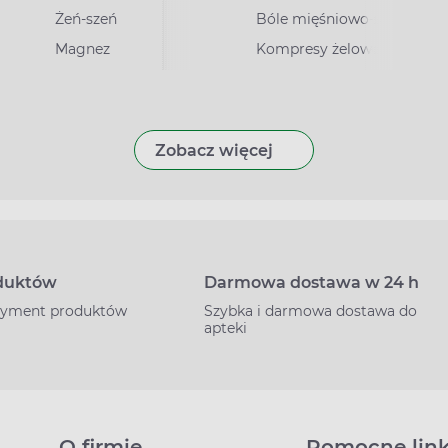
Żeń-szeń
Bóle mięśniowo-stawowe
Magnez
Kompresy żelowe
Zobacz więcej
oduktów
Darmowa dostawa w 24 h
rtyment produktów
Szybka i darmowa dostawa do
apteki
O firmie
Pomocne link