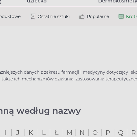
ę
dziecko
Dermokosmety
roduktowe
Ostatnie sztuki
Popularne
Krótk
ważniejszych danych z zakresu farmacji i medycyny dotyczący le
a także ich mechanizmów działania, zastosowania terapeutyczn
ynną według nazwy
I
J
K
L
Ł
M
N
O
P
Q
R