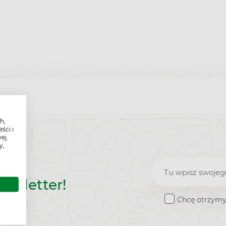
h,
ści i
ej.
y,
Zapisz
ewsletter!
do
Chcę otrzymy
newslette