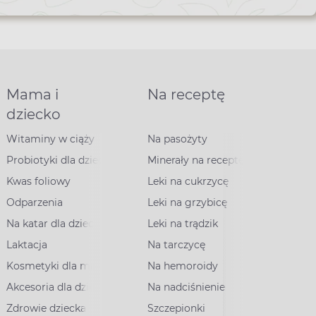
Mama i
Na receptę
dziecko
Witaminy w ciąży
Na pasożyty
Probiotyki dla dzieci
Minerały na receptę
Kwas foliowy
Leki na cukrzycę
Odparzenia
Leki na grzybicę
Na katar dla dzieci
Leki na trądzik
Laktacja
Na tarczycę
Kosmetyki dla mam
Na hemoroidy
Akcesoria dla dzieci
Na nadciśnienie
Zdrowie dziecka
Szczepionki