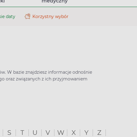
ki
medyczny
ie daty
Korzystny wybór
ków. W bazie znajdziesz informacje odnośnie
ego oraz związanych z ich przyjmowaniem
S
T
U
V
W
X
Y
Z