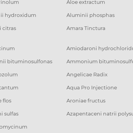
rinolum
Aloe extractum
ii hydroxidum
Aluminii phosphas
i citras
Amara Tinctura
cinum
Amiodaroni hydrochlori
i bituminosulfonas
Ammonium bituminosulf
ozolum
Angelicae Radix
itantum
Aqua Pro Injectione
 flos
Aroniae fructus
i sulfas
Azapentaceni natrii polys
hromycinum