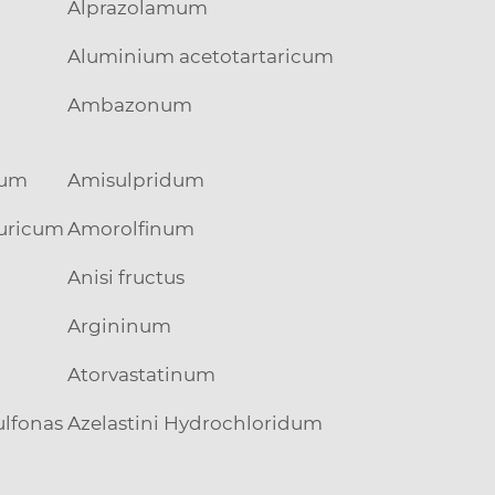
Alprazolamum
Aluminium acetotartaricum
Ambazonum
dum
Amisulpridum
uricum
Amorolfinum
Anisi fructus
Argininum
Atorvastatinum
ulfonas
Azelastini Hydrochloridum