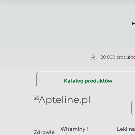
M
20 000 produkt
Katalog produktów
Witaminy i
Leki n
Zdrowie