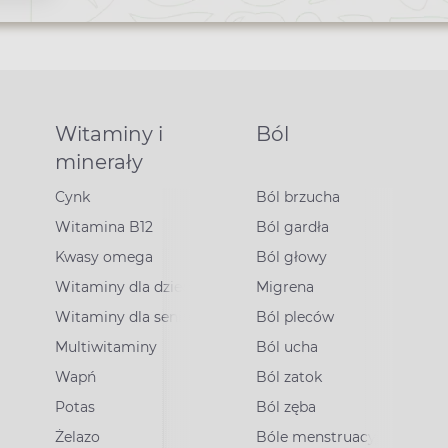
Witaminy i
Ból
minerały
Cynk
Ból brzucha
Witamina B12
Ból gardła
Kwasy omega
Ból głowy
Witaminy dla dzieci
Migrena
Witaminy dla seniorów
Ból pleców
Multiwitaminy
Ból ucha
Wapń
Ból zatok
Potas
Ból zęba
irusowe
Żelazo
Bóle menstruacyjne