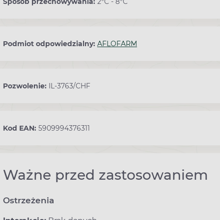
Sposób przechowywania:
2°C - 8°C
Podmiot odpowiedzialny:
AFLOFARM
Pozwolenie:
IL-3763/CHF
Kod EAN:
5909994376311
Ważne przed zastosowaniem
Ostrzeżenia