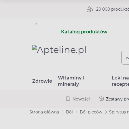
20 000 produkt
Katalog produktów
Witaminy i
Leki n
Zdrowie
minerały
recept
Nowości
Zestawy p
Strona główna
Ból
Ból pleców
Spirytus 