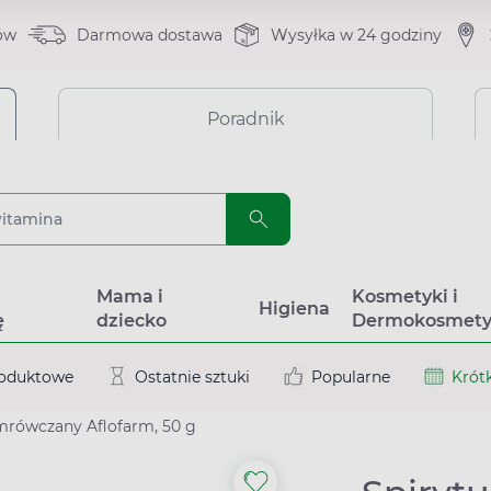
ów
Darmowa dostawa
Wysyłka w 24 godziny
Poradnik
a
Mama i
Kosmetyki i
Higiena
ę
dziecko
Dermokosmety
roduktowe
Ostatnie sztuki
Popularne
Krótk
mrówczany Aflofarm, 50 g