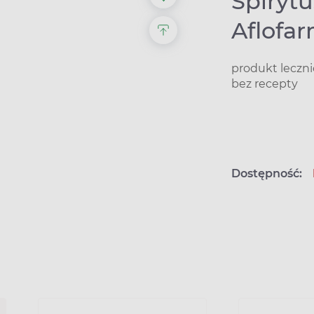
Spiryt
Aflofar
produkt leczn
bez recepty
Dostępność: