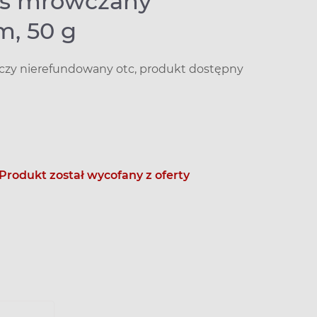
us mrówczany
m, 50 g
iczy nierefundowany otc, produkt dostępny
Produkt został wycofany z oferty