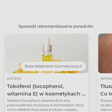
Sprawdź rekomendowane poradniki:
Baza składników kosmetycznych
22/07/2026
02/01/20
Tokoferol (tocopherol,
Tłus
witamina E) w kosmetykach –
Co t
właściwości i zastosowanie
pole
Tokoferol (tocopherol, witamina E) to silny
Tłuszcz
przeciwutleniacz stosowany w kosmetykach, który
na plec
chroni składniki tłuszczowe produktu i wspiera
obecnoś