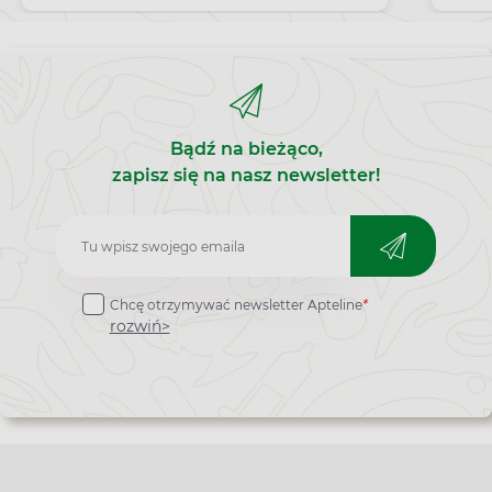
ochronę naskórka.
Bądź na bieżąco,
zapisz się na nasz newsletter!
Zapisz
do
Chcę otrzymywać newsletter Apteline
*
newslettera
rozwiń>