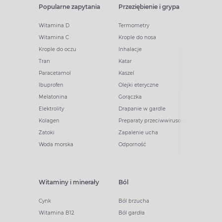
Popularne zapytania
Przeziębienie i grypa
Witamina D
Termometry
Witamina C
Krople do nosa
Krople do oczu
Inhalacje
Tran
Katar
Paracetamol
Kaszel
Ibuprofen
Olejki eteryczne
Melatonina
Gorączka
Elektrolity
Drapanie w gardle
Kolagen
Preparaty przeciwwirusowe
Zatoki
Zapalenie ucha
Woda morska
Odporność
Witaminy i minerały
Ból
Cynk
Ból brzucha
Witamina B12
Ból gardła