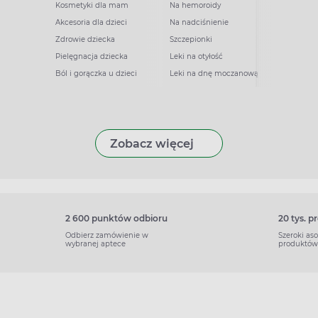
Kosmetyki dla mam
Na hemoroidy
Akcesoria dla dzieci
Na nadciśnienie
Zdrowie dziecka
Szczepionki
Pielęgnacja dziecka
Leki na otyłość
Ból i gorączka u dzieci
Leki na dnę moczanową
Zobacz więcej
2 600 punktów odbioru
20 tys. 
Odbierz zamówienie w
Szeroki as
wybranej aptece
produktów