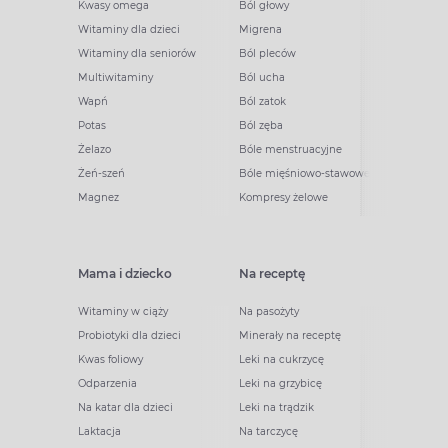
Kwasy omega
Ból głowy
Witaminy dla dzieci
Migrena
Witaminy dla seniorów
Ból pleców
Multiwitaminy
Ból ucha
Wapń
Ból zatok
Potas
Ból zęba
Żelazo
Bóle menstruacyjne
Żeń-szeń
Bóle mięśniowo-stawowe
Magnez
Kompresy żelowe
Mama i dziecko
Na receptę
Witaminy w ciąży
Na pasożyty
Probiotyki dla dzieci
Minerały na receptę
Kwas foliowy
Leki na cukrzycę
Odparzenia
Leki na grzybicę
Na katar dla dzieci
Leki na trądzik
Laktacja
Na tarczycę