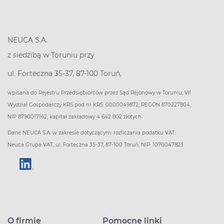
NEUCA S.A.
z siedzibą w Toruniu przy
ul. Forteczna 35-37, 87-100 Toruń,
wpisana do Rejestru Przedsiębiorców przez Sąd Rejonowy w Toruniu, VII
Wydział Gospodarczy KRS pod nr KRS: 0000049872, REGON 870227804,
NIP 8790017162, kapitał zakładowy 4 642 802 złotych.
Dane NEUCA S.A. w zakresie dotyczącym: rozliczania podatku VAT:
Neuca Grupa VAT, ul. Forteczna 35-37, 87-100 Toruń, NIP: 1070047823
O firmie
Pomocne linki