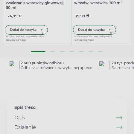
zwalczania wszawicy głowowej,
włosów, wszawica, 100 ml
50 ml
24,99 zł
19,99 zł
Dodaj do koszyka
Dodaj do koszyka
Podana cena jest ceną maksymalną
Podana cena jest ceną maksymalną
Dowiedz się więcej
Dowiedz się więcej
2 600 punktów odbioru
20 tys. pro
Odbierz zamówienie w wybranej aptece
Szeroki aso
Spis treści
Opis
Działanie