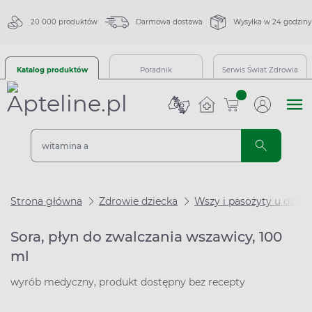
20 000 produktów
Darmowa dostawa
Wysyłka w 24 godziny
Katalog produktów
Poradnik
Serwis Świat Zdrowia
sztuk
Strona główna
Zdrowie dziecka
Wszy i pasożyty u dzieci
Sora, płyn do zwalczania wszawicy, 100
ml
wyrób medyczny, produkt dostępny bez recepty