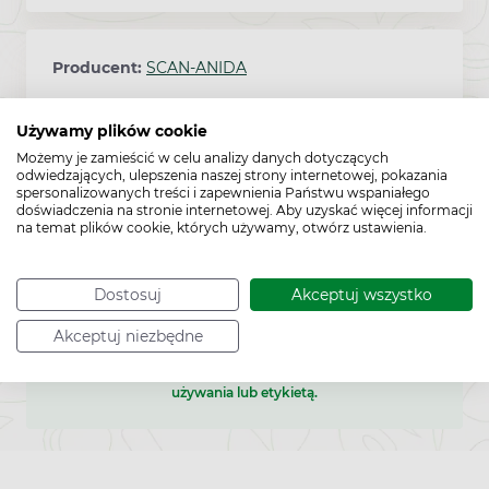
Producent:
SCAN-ANIDA
Używamy plików cookie
Możemy je zamieścić w celu analizy danych dotyczących
Pozwolenie:
CE*
odwiedzających, ulepszenia naszej strony internetowej, pokazania
spersonalizowanych treści i zapewnienia Państwu wspaniałego
doświadczenia na stronie internetowej. Aby uzyskać więcej informacji
na temat plików cookie, których używamy, otwórz ustawienia.
Kod EAN:
5900031003740
Dostosuj
Akceptuj wszystko
Akceptuj niezbędne
To jest wyrób medyczny. Używaj go zgodnie z instrukcją
używania lub etykietą.