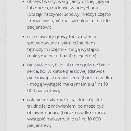
obrzęk twarzy, warg, jamy ustnej, języka
lub gardła, trudności w oddychaniu
(obrzęk naczynioruchowy; niezbyt często
- może wystąpić maksymalnie u 1 na 100
pacjentów);
silne zawroty głowy lub omdlenie
spowodowane niskim ciśnieniem
tętniczym (często - mogą wystąpić
maksymalnie u 1 na 10 pacjentów);
niezwykle szybkie lub nieregularne bicie
serca, ból w klatce piersiowej (dławica
piersiowa) lub zawał serca (bardzo rzadko
- mogą wystąpić maksymalnie u 1 na 10
000 pacjentów);
osłabienie siły mięśni rąk lub nóg, lub
trudności z mówieniem, co może być
objawem udaru (bardzo rzadko - może
wystąpić maksymalnie u 1 na 10 000
pacjentów);