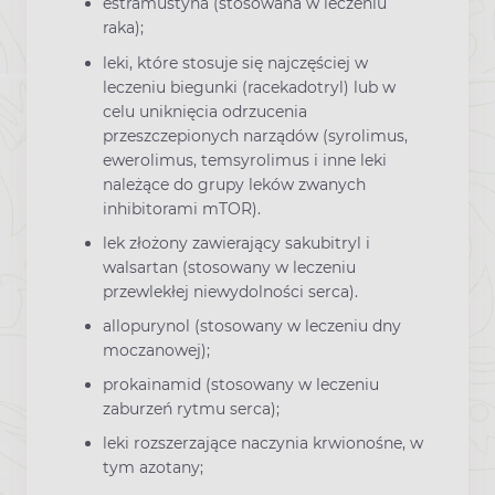
estramustyna (stosowana w leczeniu
raka);
leki, które stosuje się najczęściej w
leczeniu biegunki (racekadotryl) lub w
celu uniknięcia odrzucenia
przeszczepionych narządów (syrolimus,
ewerolimus, temsyrolimus i inne leki
należące do grupy leków zwanych
inhibitorami mTOR).
lek złożony zawierający sakubitryl i
walsartan (stosowany w leczeniu
przewlekłej niewydolności serca).
allopurynol (stosowany w leczeniu dny
moczanowej);
prokainamid (stosowany w leczeniu
zaburzeń rytmu serca);
leki rozszerzające naczynia krwionośne, w
tym azotany;