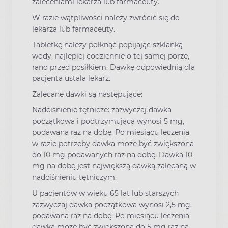
zaleceniami lekarza lub farmaceuty.
W razie wątpliwości należy zwrócić się do
lekarza lub farmaceuty.
Tabletkę należy połknąć popijając szklanką
wody, najlepiej codziennie o tej samej porze,
rano przed posiłkiem. Dawkę odpowiednią dla
pacjenta ustala lekarz.
Zalecane dawki są następujące:
Nadciśnienie tętnicze: zazwyczaj dawka
początkowa i podtrzymująca wynosi 5 mg,
podawana raz na dobę. Po miesiącu leczenia
w razie potrzeby dawka może być zwiększona
do 10 mg podawanych raz na dobę. Dawka 10
mg na dobę jest największą dawką zalecaną w
nadciśnieniu tętniczym.
U pacjentów w wieku 65 lat lub starszych
zazwyczaj dawka początkowa wynosi 2,5 mg,
podawana raz na dobę. Po miesiącu leczenia
dawka może być zwiększona do 5 mg raz na