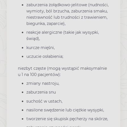
zaburzenia żołądkowo-jelitowe (nudności,
wymioty, ból brzucha, zaburzenia smaku,
niestrawność lub trudności z trawieniem,
biegunka, zaparcie),
reakcje alergiczne (takie jak wysypki,
świąd),
kurcze mięśni,
uczucie osłabienia;
niezbyt częste (mogą wystąpić maksymalnie
u 1 na 100 pacjentów):
zmiany nastroju,
zaburzenia snu
suchość w ustach,
nasilone swędzenie lub ciężkie wysypki,
tworzenie się skupisk pęcherzy na skórze,