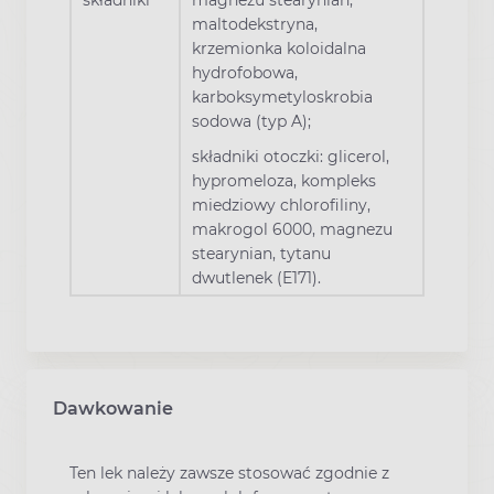
składniki
magnezu stearynian,
maltodekstryna,
krzemionka koloidalna
hydrofobowa,
karboksymetyloskrobia
sodowa (typ A);
składniki otoczki: glicerol,
hypromeloza, kompleks
miedziowy chlorofiliny,
makrogol 6000, magnezu
stearynian, tytanu
dwutlenek (E171).
Dawkowanie
Ten lek należy zawsze stosować zgodnie z