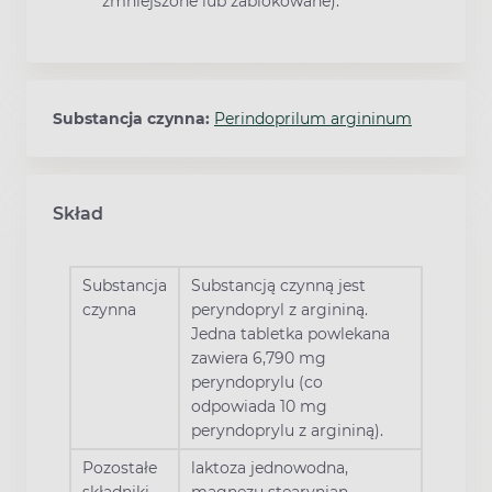
zmniejszone lub zablokowane).
Substancja czynna:
Perindoprilum argininum
Skład
Substancja
Substancją czynną jest
czynna
peryndopryl z argininą.
Jedna tabletka powlekana
zawiera 6,790 mg
peryndoprylu (co
odpowiada 10 mg
peryndoprylu z argininą).
Pozostałe
laktoza jednowodna,