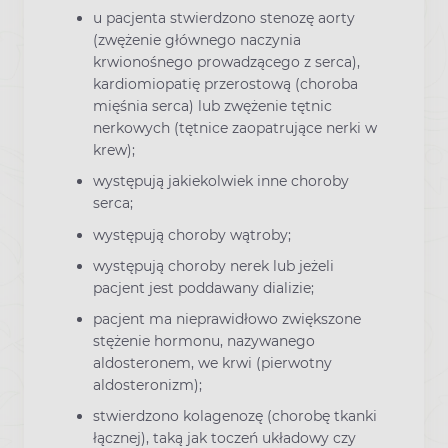
u pacjenta stwierdzono stenozę aorty
(zwężenie głównego naczynia
krwionośnego prowadzącego z serca),
kardiomiopatię przerostową (choroba
mięśnia serca) lub zwężenie tętnic
nerkowych (tętnice zaopatrujące nerki w
krew);
występują jakiekolwiek inne choroby
serca;
występują choroby wątroby;
występują choroby nerek lub jeżeli
pacjent jest poddawany dializie;
pacjent ma nieprawidłowo zwiększone
stężenie hormonu, nazywanego
aldosteronem, we krwi (pierwotny
aldosteronizm);
stwierdzono kolagenozę (chorobę tkanki
łącznej), taką jak toczeń układowy czy