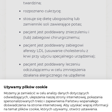
twardzina;
rozpoznano cukrzycę;
stosuje się dietę ubogosolną lub
zamienniki soli zawierające potas;
pacjent jest poddawany znieczuleniu i
(lub) zabiegowi chirurgicznemu;
pacjent jest poddawany zabiegowi
aferezy LDL (usuwanie cholesterolu z
krwi przy użyciu specjalnego urządzenia);
pacjent jest poddawany leczeniu
odczulającemu w celu zmniejszenia
działania alergicznego na użądlenie
pszczół i os;
Używamy plików cookie
u pacjenta ostatnio występowała
Możemy je zamieścić w celu analizy danych dotyczących
biegunka albo wymioty lub pacjent jest
odwiedzających, ulepszenia naszej strony internetowej, pokazania
odwodniony;
spersonalizowanych treści i zapewnienia Państwu wspaniałego
doświadczenia na stronie internetowej. Aby uzyskać więcej informacji
u pacjenta rozpoznano nietolerancję
na temat plików cookie, których używamy, otwórz ustawienia.