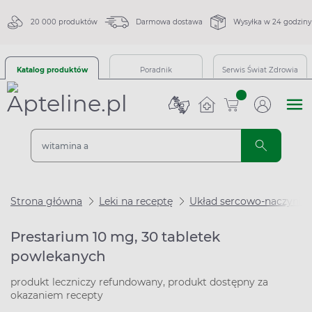
20 000 produktów
Darmowa dostawa
Wysyłka w 24 godziny
Katalog produktów
Poradnik
Serwis Świat Zdrowia
sztuk
Strona główna
Leki na receptę
Układ sercowo-naczynio
Prestarium 10 mg, 30 tabletek
powlekanych
produkt leczniczy refundowany, produkt dostępny za
okazaniem recepty