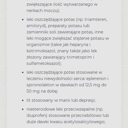
zwiększające ilość wytwarzanego w
nerkach moczu);
leki oszczędzające potas (np. triamteren,
amiloryd), preparaty potasu lub
zamienniki soli zawierające potas, inne
leki mogące zwiększać stężenie potasu w
organizmie (takie jak heparyna i
kotrimoksazol, znany także jako lek
złożony zawierający trimetoprim i
sulfametoksazol);
leki oszczędzające potas stosowane w
leczeniu niewydolności serca: eplerenon i
spironolakton w dawkach od 12,5 mg do
50 mg na dobę;
lit stosowany w manii lub depresji;
niesteroidowe leki przeciwzapalne (np.
ibuprofen) stosowane przeciwbólowo lub
duże dawki kwasu acetylosalicylowego;