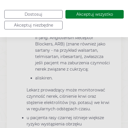
pewnych cukrów;
pacjent przyjmuje którykolwiek z
Dostosuj
Akceptuj wszystko
poniższych leków, stosowanych w
leczeniu wysokiego ciśnienia krwi:
Akceptuj niezbędne
antagonistę receptora angiotensyny
II (ang. Angiotensin Receptor
Blockers, ARB) (znane również jako
sartany - na przykład walsartan,
telmisartan, irbesartan), zwłaszcza
jeśli pacjent ma zaburzenia czynności
nerek związane z cukrzycą;
aliskiren.
Lekarz prowadzący może monitorować
czynność nerek, ciśnienie krwi oraz
stężenie elektrolitów (np. potasu) we krwi
w regularnych odstępach czasu.
u pacjenta rasy czarnej istnieje większe
ryzyko wystąpienia obrzęku