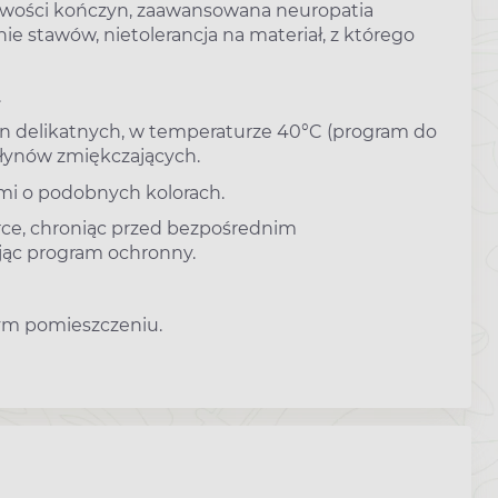
liwości kończyn, zaawansowana neuropatia
e stawów, nietolerancja na materiał, z którego
.
nin delikatnych, w temperaturze 40°C (program do
płynów zmiękczających.
nami o podobnych kolorach.
rce, chroniąc przed bezpośrednim
jąc program ochronny.
ym pomieszczeniu.