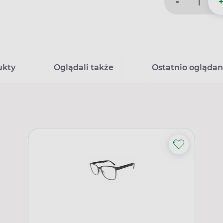
-
ukty
Oglądali także
Ostatnio ogląda