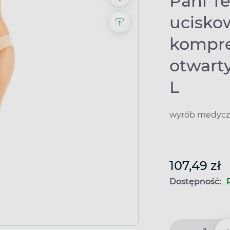
Pani T
uciskow
kompre
otwarty
L
wyrób medyczn
107,49 zł
Dostępność: