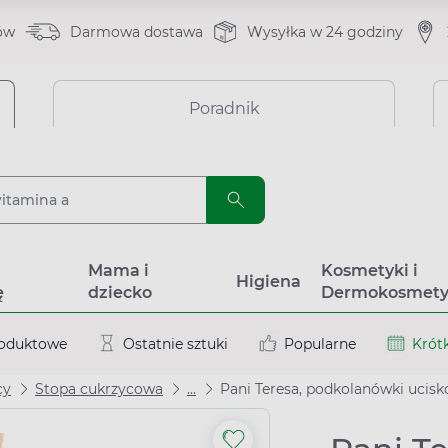
ów
Darmowa dostawa
Wysyłka w 24 godziny
Poradnik
a
Mama i
Kosmetyki i
Higiena
ę
dziecko
Dermokosmety
roduktowe
Ostatnie sztuki
Popularne
Krótk
cy
Stopa cukrzycowa
...
Pani Teresa, podkolanówki uciskowe Classic