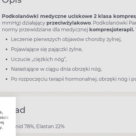
Podkolanówki medyczne uciskowe 2 klasa kompres
mmHg) działający
przeciwżylakowo
. Podkolanówki Pan
normy przewidziane dla medycznej
kompresjoterapii.
Leczenie pierwszych objawów choroby żylnej,
Pojawiające się pajączki żylne,
Uczucie „ciężkich nóg”,
Narastające w ciągu dnia obrzęki nóg,
Po rozpoczęciu terapii hormonalnej, obrzęki nóg i po
Skład
h,
ści i
ej.
Poliamid 78%, Elastan 22%
y,