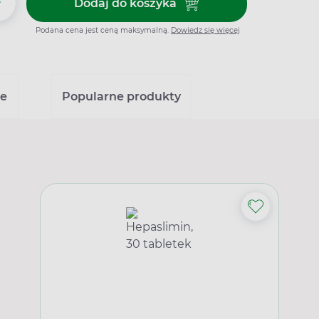
+
Dodaj do koszyka
Dodaj do koszyka Pani Teresa, 
Podana cena jest ceną maksymalną.
Dowiedz się więcej
ne
Popularne produkty