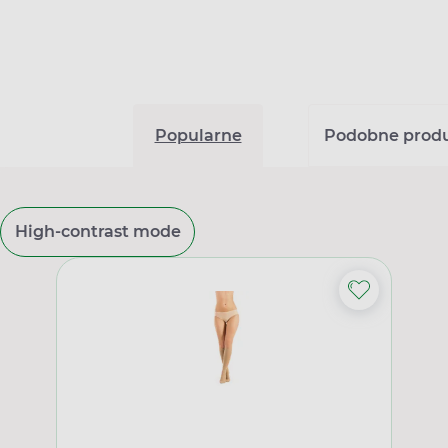
Popularne
Podobne prod
High-contrast mode