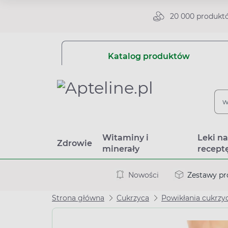
20 000 produkt
Katalog produktów
Witaminy i
Leki n
Zdrowie
minerały
recept
Nowości
Zestawy p
Strona główna
Cukrzyca
Powikłania cukrzy