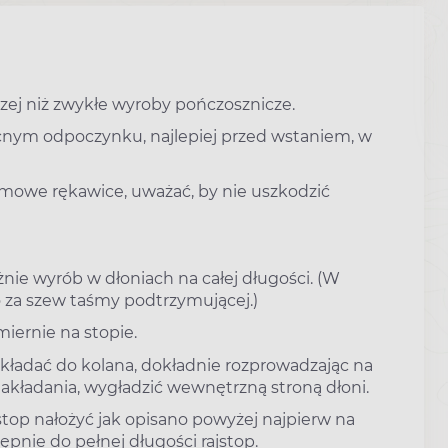
ej niż zwykłe wyroby pończosznicze.
cnym odpoczynku, najlepiej przed wstaniem, w
mowe rękawice, uważać, by nie uszkodzić
żnie wyrób w dłoniach na całej długości. (W
 za szew taśmy podtrzymującej.)
iernie na stopie.
kładać do kolana, dokładnie rozprowadzając na
nakładania, wygładzić wewnętrzną stroną dłoni.
stop nałożyć jak opisano powyżej najpierw na
pnie do pełnej długości rajstop.