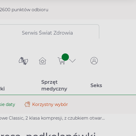
2600 punktów odbioru
Serwis Świat Zdrowia
sztuk
Sprzęt
Seks
ki
medyczny
ie daty
Korzystny wybór
, 2 klasa kompresji, z czubkiem otwartym, długie, jasny beż, L